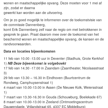
wonen en maatschappelijke opvang. Deze moeten voor 1 mei af
zijn, zodat er daarna
gewerkt kan worden aan de uitvoering.
Om je zo goed mogelijk te informeren over de toekomstvisie van
de commissie Dannenberg,
komt Erik Dannenberg zelf naar de regio om met betrokkenen in
gesprek te gaan. Praat daarom mee over de toekomst van het
beschermd wonen en maatschappelijke opvang, de kansen en de
randvoorwaarden.
Data en locaties bijeenkomsten
11 feb van 10.00 -13.00 uur in Deventer (Stadhuis, Grote Kerkhof
1)
NB Deze bijeenkomst is volgeboekt
17 feb van 14.30 -17.00 in Zaandam (Zaantheater, Nicolaasstraat
3)
29 feb van 13.30 – 16.30 in Eindhoven (Buurtcentrum de
Rondweg, Camphuysenstraat 1)
4 maart van 10.00-13.00 in Assen (De Nieuwe Kolk, Weiersstraat
1)
7 maart van 13.30-16.30 in Gouda (Schouwburg, Boelekade 67)
8 maart van 10.00-13.00 in Zeeland (Ontmoetingscentrum
Dauwendaele, Vrijlandstraat 65, 4337 EC Middelburg)