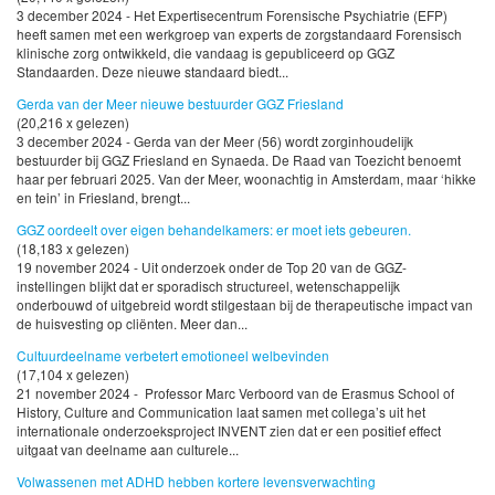
3 december 2024 - Het Expertisecentrum Forensische Psychiatrie (EFP)
heeft samen met een werkgroep van experts de zorgstandaard Forensisch
klinische zorg ontwikkeld, die vandaag is gepubliceerd op GGZ
Standaarden. Deze nieuwe standaard biedt...
Gerda van der Meer nieuwe bestuurder GGZ Friesland
(20,216 x gelezen)
3 december 2024 - Gerda van der Meer (56) wordt zorginhoudelijk
bestuurder bij GGZ Friesland en Synaeda. De Raad van Toezicht benoemt
haar per februari 2025. Van der Meer, woonachtig in Amsterdam, maar ‘hikke
en tein’ in Friesland, brengt...
GGZ oordeelt over eigen behandelkamers: er moet iets gebeuren.
(18,183 x gelezen)
19 november 2024 - Uit onderzoek onder de Top 20 van de GGZ-
instellingen blijkt dat er sporadisch structureel, wetenschappelijk
onderbouwd of uitgebreid wordt stilgestaan bij de therapeutische impact van
de huisvesting op cliënten. Meer dan...
Cultuurdeelname verbetert emotioneel welbevinden
(17,104 x gelezen)
21 november 2024 - Professor Marc Verboord van de Erasmus School of
History, Culture and Communication laat samen met collega’s uit het
internationale onderzoeksproject INVENT zien dat er een positief effect
uitgaat van deelname aan culturele...
Volwassenen met ADHD hebben kortere levensverwachting