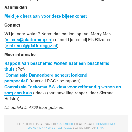
Aanmelden
Meld je direct aan voor deze bijeenkomst
Contact
Wil je meer weten? Neem dan contact op met Marry Mos
(
m.mos@platformggz.nl
) of meld je aan bij Els Ritzema
(
e.ritzema@platformggz.nl
).
Meer informatie
Rapport Van beschermd wonen naar een beschermd
thuis
(Pdf)
‘Commissie Dannenberg schetst lonkend
perspectief’
(reactie LPGGz op rapport)
Commissie Toekomst BW kiest voor zelfstandig wonen en
zorg aan huis
(.docx) (samenvatting rapport door Sibrand
Hofstra)
Dit bericht is 4700 keer gelezen.
DIT ARTIKEL IS GEPOST IN
ALGEMEEN
EN GETAGGED
BESCHERMD
WONEN
,
DANNENBERG
,
LPGGZ
. SLA DE LINK OP
LINK
.