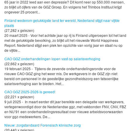
65 jaar in 2022 leed aan een depressie? Dit komt neer op 550.000 mensen,
zo blijkt uit cijfers van de GGZ Groep. En volgens het Trimbos Instituut krijgt
ongeveer 25 procent...
Finland wederom gelukkigste land ter wereld, Nederland stijgt naar vijfde
plaats
(27,282 x gelezen)
20 maart 2025 - Voor het achtste jaar op rij is Finland uitgeroepen tot het land
met de gelukkigste bevolking, zo blijkt uit het nieuwste World Happiness
Report. Nederland stijgt een plek ten opzichte van vorig jaar en staat nu op
de vijfde...
CAO GGZ onderhandelingen lopen vast op salarisverhoging
(22,662 x gelezen)
19 februari 2025 - Tijdens de zevende onderhandelingsronde voor de
nieuwe CAO GGZ ging het weer mis. De werkgevers in de GGZ zijn niet
bereid om personeel in de geestelijke gezondheidszorg een fatsoenlijke
salarisverhoging aan te bieden. Het...
CAO GGZ 2025-2026 is gereed!
(22,221 x gelezen)
9 juli 2025 - In maart eerder dit jaar bereikte een delegatie van werkgevers,
vertegenwoordigd door de Nederlandse ggz, met vakbonden FNV, CNV, FBZ
en NU’91 een onderhandelingsresultaat over nieuwe arbeidsvoorwaarden
voor ggz-medewerkers. De...
Nieuw: zorgstandaard Forensisch klinische zorg
(20,440 x gelezen)