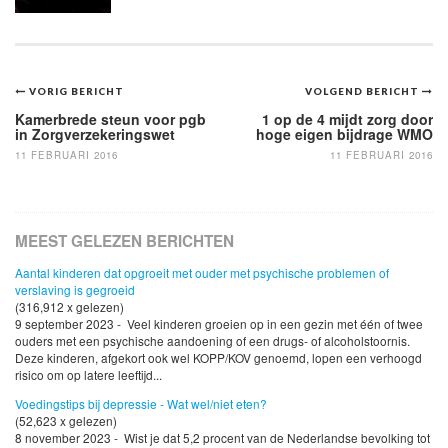
Bericht
VORIG BERICHT
VOLGEND BERICHT
navigatie
Kamerbrede steun voor pgb
1 op de 4 mijdt zorg door
in Zorgverzekeringswet
hoge eigen bijdrage WMO
11 FEBRUARI 2016
11 FEBRUARI 2016
MEEST GELEZEN BERICHTEN
Aantal kinderen dat opgroeit met ouder met psychische problemen of
verslaving is gegroeid
(316,912 x gelezen)
9 september 2023 - Veel kinderen groeien op in een gezin met één of twee
ouders met een psychische aandoening of een drugs- of alcoholstoornis.
Deze kinderen, afgekort ook wel KOPP/KOV genoemd, lopen een verhoogd
risico om op latere leeftijd...
Voedingstips bij depressie - Wat wel/niet eten?
(52,623 x gelezen)
8 november 2023 - Wist je dat 5,2 procent van de Nederlandse bevolking tot