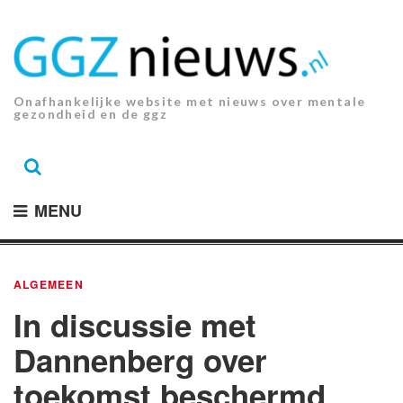
Ga
naar
de
inhoud.
Onafhankelijke website met nieuws over mentale
gezondheid en de ggz
MENU
ALGEMEEN
In discussie met
Dannenberg over
toekomst beschermd