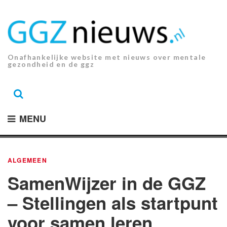
Ga
naar
de
inhoud.
Onafhankelijke website met nieuws over mentale
gezondheid en de ggz
MENU
ALGEMEEN
SamenWijzer in de GGZ
– Stellingen als startpunt
voor samen leren