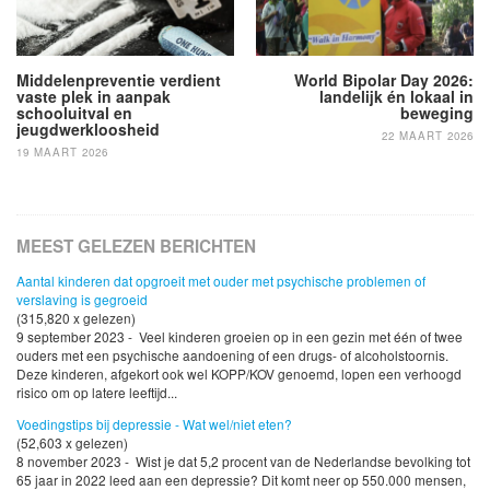
Middelenpreventie verdient
World Bipolar Day 2026:
vaste plek in aanpak
landelijk én lokaal in
schooluitval en
beweging
jeugdwerkloosheid
22 MAART 2026
19 MAART 2026
MEEST GELEZEN BERICHTEN
Aantal kinderen dat opgroeit met ouder met psychische problemen of
verslaving is gegroeid
(315,820 x gelezen)
9 september 2023 - Veel kinderen groeien op in een gezin met één of twee
ouders met een psychische aandoening of een drugs- of alcoholstoornis.
Deze kinderen, afgekort ook wel KOPP/KOV genoemd, lopen een verhoogd
risico om op latere leeftijd...
Voedingstips bij depressie - Wat wel/niet eten?
(52,603 x gelezen)
8 november 2023 - Wist je dat 5,2 procent van de Nederlandse bevolking tot
65 jaar in 2022 leed aan een depressie? Dit komt neer op 550.000 mensen,