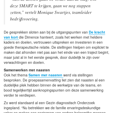
deze SMART te krijgen, gaan we nog stappen
zetten,” vertelt Monique Swartjes, teamleider
bedrijfsvoering.
De gesprekken sloten aan bij de uitgangspunten van
De kracht
van kort
die Dimence hanteert, zoals het werken met heldere
kaders en doelen, vertrouwen uitspreken en investeren in een
goede therapeutische relatie. De stellingen hielpen om expliciet te
maken dat afronden niet pas aan het einde van een traject begint,
maar juist al in het eerste gesprek, door duidelijk te zijn over
verwachtingen en doelen.
Samenwerken met naasten
Ook het thema
Samen met naasten
werd via stellingen
besproken. De groepssamenvatting liet zien dat naasten al een
duidelijke plek hebben binnen de werkwijze van de teams, en
bood tegelijkertijd aanknopingspunten om deze samenwerking
verder te verdiepen.
Zo werd standaard al een Gezin diagnostisch Onderzoek
ingepland. “Nu betrekken we de familie ervaringsdeskundige
vaker en maken een sociogram van andere belangrijke mensen