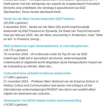
heeft samen met een werkgroep van experts de zorgstandaard Forensisch
klinische zorg ontwikkeld, die vandaag is gepubliceerd op GGZ
Standaarden. Deze nieuwe standaard biedt...
Gerda van der Meer nieuwe bestuurder GGZ Friesland
(20,206 x gelezen)
3 december 2024 - Gerda van der Meer (56) wordt zorginhoudelijk
bestuurder bij GGZ Friesland en Synaeda. De Raad van Toezicht benoemt
haar per februari 2025. Van der Meer, woonachtig in Amsterdam, maar ‘hikke
en tein’ in Friesland, brengt...
GGZ oordeelt over eigen behandelkamers: er moet iets gebeuren.
(18,175 x gelezen)
19 november 2024 - Uit onderzoek onder de Top 20 van de GGZ-
instellingen blijkt dat er sporadisch structureel, wetenschappelijk
onderbouwd of uitgebreid wordt stilgestaan bij de therapeutische impact van
de huisvesting op cliënten. Meer dan...
Cultuurdeelname verbetert emotioneel welbevinden
(17,099 x gelezen)
21 november 2024 - Professor Marc Verboord van de Erasmus School of
History, Culture and Communication laat samen met collega’s uit het
internationale onderzoeksproject INVENT zien dat er een positief effect
uitgaat van deelname aan culturele...
Volwassenen met ADHD hebben kortere levensverwachting
(14,302 x gelezen)