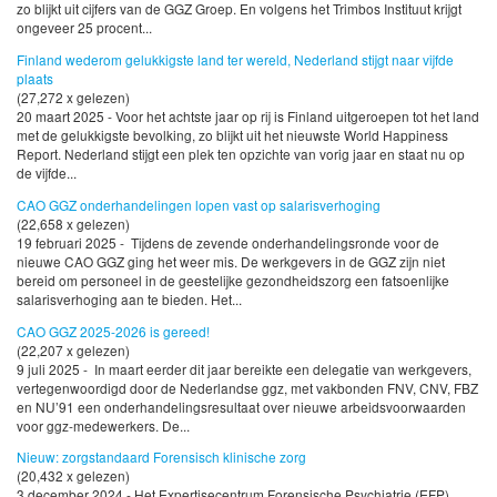
zo blijkt uit cijfers van de GGZ Groep. En volgens het Trimbos Instituut krijgt
ongeveer 25 procent...
Finland wederom gelukkigste land ter wereld, Nederland stijgt naar vijfde
plaats
(27,272 x gelezen)
20 maart 2025 - Voor het achtste jaar op rij is Finland uitgeroepen tot het land
met de gelukkigste bevolking, zo blijkt uit het nieuwste World Happiness
Report. Nederland stijgt een plek ten opzichte van vorig jaar en staat nu op
de vijfde...
CAO GGZ onderhandelingen lopen vast op salarisverhoging
(22,658 x gelezen)
19 februari 2025 - Tijdens de zevende onderhandelingsronde voor de
nieuwe CAO GGZ ging het weer mis. De werkgevers in de GGZ zijn niet
bereid om personeel in de geestelijke gezondheidszorg een fatsoenlijke
salarisverhoging aan te bieden. Het...
CAO GGZ 2025-2026 is gereed!
(22,207 x gelezen)
9 juli 2025 - In maart eerder dit jaar bereikte een delegatie van werkgevers,
vertegenwoordigd door de Nederlandse ggz, met vakbonden FNV, CNV, FBZ
en NU’91 een onderhandelingsresultaat over nieuwe arbeidsvoorwaarden
voor ggz-medewerkers. De...
Nieuw: zorgstandaard Forensisch klinische zorg
(20,432 x gelezen)
3 december 2024 - Het Expertisecentrum Forensische Psychiatrie (EFP)