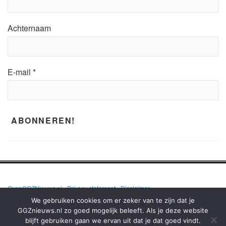
Achternaam
E-mail
*
Over GGZNieuws.nl
•
Privacy statement
•
Disclaimer
We gebruiken cookies om er zeker van te zijn dat je
GGZnieuws.nl zo goed mogelijk beleeft. Als je deze website
blijft gebruiken gaan we ervan uit dat je dat goed vindt.
GGZNIEUWS.NL – ELKE DAG HET NIEUWS OVER MENTALE GEZONDHEID