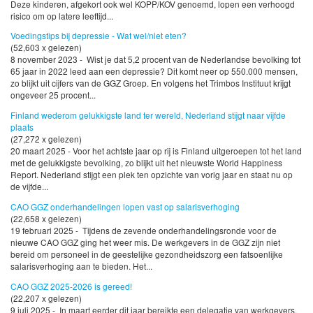
Deze kinderen, afgekort ook wel KOPP/KOV genoemd, lopen een verhoogd
risico om op latere leeftijd...
Voedingstips bij depressie - Wat wel/niet eten?
(52,603 x gelezen)
8 november 2023 - Wist je dat 5,2 procent van de Nederlandse bevolking tot
65 jaar in 2022 leed aan een depressie? Dit komt neer op 550.000 mensen,
zo blijkt uit cijfers van de GGZ Groep. En volgens het Trimbos Instituut krijgt
ongeveer 25 procent...
Finland wederom gelukkigste land ter wereld, Nederland stijgt naar vijfde
plaats
(27,272 x gelezen)
20 maart 2025 - Voor het achtste jaar op rij is Finland uitgeroepen tot het land
met de gelukkigste bevolking, zo blijkt uit het nieuwste World Happiness
Report. Nederland stijgt een plek ten opzichte van vorig jaar en staat nu op
de vijfde...
CAO GGZ onderhandelingen lopen vast op salarisverhoging
(22,658 x gelezen)
19 februari 2025 - Tijdens de zevende onderhandelingsronde voor de
nieuwe CAO GGZ ging het weer mis. De werkgevers in de GGZ zijn niet
bereid om personeel in de geestelijke gezondheidszorg een fatsoenlijke
salarisverhoging aan te bieden. Het...
CAO GGZ 2025-2026 is gereed!
(22,207 x gelezen)
9 juli 2025 - In maart eerder dit jaar bereikte een delegatie van werkgevers,