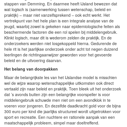
stappen van Demming. En daarmee heeft IJsland bewezen dat
wat logisch is (samenwerking tussen wetenschap, beleid en
praktijk) – maar niet vanzelfsprekend – ook echt werkt. Het
vertrekpunt van het hele plan is een integrale analyse van de
jeugd, waarbij zowel is gekeken naar epidemiologische feiten als
beschermende factoren die een rol spelen bij middelengebruik.
Klinkt logisch, maar dit is wederom zelden de praktijk. En de
onderzoekers werden niet losgekoppeld hierna. Gedurende de
hele rit is het jaarlijkse onderzoek onder acht tot negen duizend
leerlingen de richtingaanwijzer geworden voor het gevoerde
beleid en de uitvoering daarvan.
Het belang van doorpakken
Maar de belangrijkste les van het IJslandse model is misschien
wel de wijze waarop wetenschappelijke uitkomsten ook direct
vertaald zijn naar beleid en praktijk. Toen bleek uit het onderzoek
dat ’s avonds buiten zijn een belangrijke voorspeller is voor
middelengebruik schuwde men niet om een avondklok in te
voeren voor jongeren. En dezelfde daadkracht gold voor de bijna
300 euro per kind die jaarlijks structureel wordt uitgetrokken voor
sport en recreatie. Een nuchtere en rationele aanpak van een
maatschappelijk probleem, simpel maar doeltreffend.