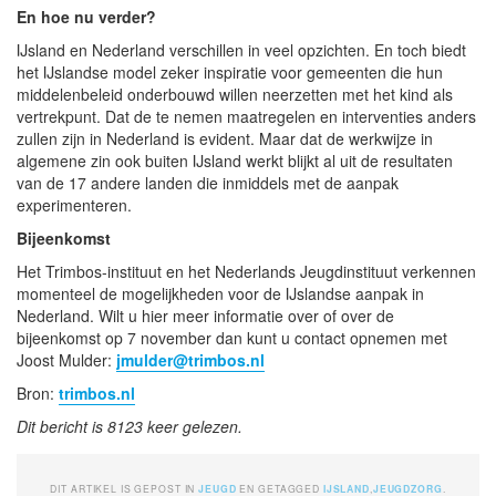
En hoe nu verder?
IJsland en Nederland verschillen in veel opzichten. En toch biedt
het IJslandse model zeker inspiratie voor gemeenten die hun
middelenbeleid onderbouwd willen neerzetten met het kind als
vertrekpunt. Dat de te nemen maatregelen en interventies anders
zullen zijn in Nederland is evident. Maar dat de werkwijze in
algemene zin ook buiten IJsland werkt blijkt al uit de resultaten
van de 17 andere landen die inmiddels met de aanpak
experimenteren.
Bijeenkomst
Het Trimbos-instituut en het Nederlands Jeugdinstituut verkennen
momenteel de mogelijkheden voor de IJslandse aanpak in
Nederland. Wilt u hier meer informatie over of over de
bijeenkomst op 7 november dan kunt u contact opnemen met
Joost Mulder:
jmulder@trimbos.nl
Bron:
trimbos.nl
Dit bericht is 8123 keer gelezen.
DIT ARTIKEL IS GEPOST IN
JEUGD
EN GETAGGED
IJSLAND
,
JEUGDZORG
.