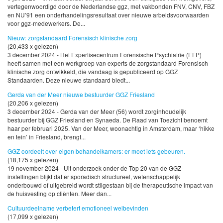
vertegenwoordigd door de Nederlandse ggz, met vakbonden FNV, CNV, FBZ
en NU’91 een onderhandelingsresultaat over nieuwe arbeidsvoorwaarden
voor ggz-medewerkers. De...
Nieuw: zorgstandaard Forensisch klinische zorg
(20,433 x gelezen)
3 december 2024 - Het Expertisecentrum Forensische Psychiatrie (EFP)
heeft samen met een werkgroep van experts de zorgstandaard Forensisch
klinische zorg ontwikkeld, die vandaag is gepubliceerd op GGZ
Standaarden. Deze nieuwe standaard biedt...
Gerda van der Meer nieuwe bestuurder GGZ Friesland
(20,206 x gelezen)
3 december 2024 - Gerda van der Meer (56) wordt zorginhoudelijk
bestuurder bij GGZ Friesland en Synaeda. De Raad van Toezicht benoemt
haar per februari 2025. Van der Meer, woonachtig in Amsterdam, maar ‘hikke
en tein’ in Friesland, brengt...
GGZ oordeelt over eigen behandelkamers: er moet iets gebeuren.
(18,175 x gelezen)
19 november 2024 - Uit onderzoek onder de Top 20 van de GGZ-
instellingen blijkt dat er sporadisch structureel, wetenschappelijk
onderbouwd of uitgebreid wordt stilgestaan bij de therapeutische impact van
de huisvesting op cliënten. Meer dan...
Cultuurdeelname verbetert emotioneel welbevinden
(17,099 x gelezen)