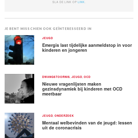
SLA DE LINK OP
LINK
.
JE BENT MISSCHIEN OOK GEÏNTERESSEERD IN
JEUGD
Emergis last tijdelijke aanmeldstop in voor
kinderen en jongeren
DWANGSTOORNIS
,
JEUGD
,
OCD
Nieuwe vragenlijsten maken
gezinsdynamiek bij kinderen met OCD
meetbaar
JEUGD
,
ONDERZOEK
Mentaal welbevinden van de jeugd: lessen
uit de coronacrisis