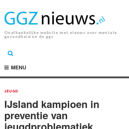
Ga
naar
de
inhoud.
Onafhankelijke website met nieuws over mentale
gezondheid en de ggz
MENU
JEUGD
IJsland kampioen in
preventie van
jeugdproblematiek