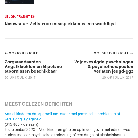
JEUGD
,
TRANSITIES
Nieuwsuur: Zelfs voor crisisplekken is een wachtlijst
Bericht
VORIG BERICHT
VOLGEND BERICHT
navigatie
Zorgstandaarden
Vrijgevestigde psychologen
Angstklachten en Bipolaire
& psychotherapeuten
stoornissen beschikbaar
verlaten jeugd-ggz
20 OKTOBER 2017
20 OKTOBER 2017
MEEST GELEZEN BERICHTEN
Aantal kinderen dat opgroeit met ouder met psychische problemen of
verslaving is gegroeid
(315,885 x gelezen)
9 september 2023 - Veel kinderen groeien op in een gezin met één of twee
ouders met een psychische aandoening of een drugs- of alcoholstoornis.