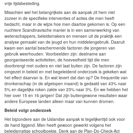
vrije tijdsbesteding.
Misschien wel het belangrijkste aan de aanpak zit hem niet
zozeer in de specifieke interventies of acties die men heeft
bedacht, maar in de wijze hoe men daartoe gekomen is. Op een
nuchtere Scandinavische manier is in een samenwerking van
wetenschappers, beleidsmakers en mensen uit de praktijk een
analyse gemaakt van de jeugd en hun middelengebruik. Daaruit
kwam een aantal beschermende factoren die jongeren van
gebruik weerhouden. Voorbeelden zijn: deelname aan
georganiseerde activiteiten, de hoeveelheid tijd die men
doorbrengt met ouders en niet laat buiten zijn. De factoren zijn
omgezet in beleid en met begeleidend onderzoek is gekeken wat
het effect daarvan is. En wat levert dat dan op? De frequentie van
dronkenschap (in de afgelopen maand) is gedaald van 43% naar
5% en dagelijks roken zakte van 23% naar 3%. En we hebben het
hier over 15 en 16-jarigen! Dat zijn buitengewone resultaten waar
andere Europese landen alleen maar van kunnen dromen.
Beleid volgt onderzoek
Het bijzondere aan de IJslandse aanpak is tegelijkertijd ook voor
de hand liggend. Men heeft gewoon gewerkt volgens het
beleidsmatige schoolboekje. Denk aan de Plan-Do-Check-Act