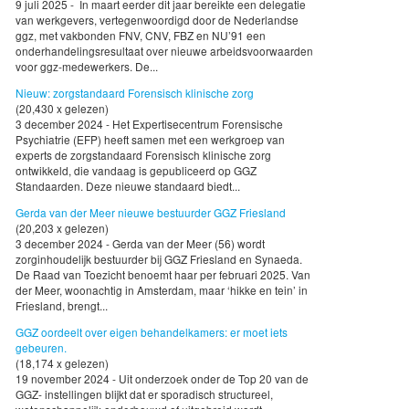
9 juli 2025 - In maart eerder dit jaar bereikte een delegatie
van werkgevers, vertegenwoordigd door de Nederlandse
ggz, met vakbonden FNV, CNV, FBZ en NU’91 een
onderhandelingsresultaat over nieuwe arbeidsvoorwaarden
voor ggz-medewerkers. De...
Nieuw: zorgstandaard Forensisch klinische zorg
(20,430 x gelezen)
3 december 2024 - Het Expertisecentrum Forensische
Psychiatrie (EFP) heeft samen met een werkgroep van
experts de zorgstandaard Forensisch klinische zorg
ontwikkeld, die vandaag is gepubliceerd op GGZ
Standaarden. Deze nieuwe standaard biedt...
Gerda van der Meer nieuwe bestuurder GGZ Friesland
(20,203 x gelezen)
3 december 2024 - Gerda van der Meer (56) wordt
zorginhoudelijk bestuurder bij GGZ Friesland en Synaeda.
De Raad van Toezicht benoemt haar per februari 2025. Van
der Meer, woonachtig in Amsterdam, maar ‘hikke en tein’ in
Friesland, brengt...
GGZ oordeelt over eigen behandelkamers: er moet iets
gebeuren.
(18,174 x gelezen)
19 november 2024 - Uit onderzoek onder de Top 20 van de
GGZ- instellingen blijkt dat er sporadisch structureel,