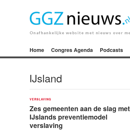
Ga
naar
de
inhoud.
Onafhankelijke website met nieuws over m
Home
Congres Agenda
Podcasts
IJsland
VERSLAVING
Zes gemeenten aan de slag met
IJslands preventiemodel
verslaving