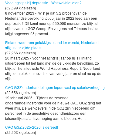
Voedingstips bij depressie - Wat wel/niet eten?
(52,599 x gelezen)
8 november 2023 - Wist je dat 5,2 procent van de
Nederlandse bevolking tot 65 jaar in 2022 leed aan een
depressie? Dit komt neer op 550.000 mensen, zo blijkt uit
cijfers van de GGZ Groep. En volgens het Trimbos Instituut
krijgt ongeveer 25 procent...
Finland wederom gelukkigste land ter wereld, Nederland
stijgt naar vijfde plaats
(27,266 x gelezen)
20 maart 2025 - Voor het achtste jaar op rij is Finland
uitgeroepen tot het land met de gelukkigste bevolking, zo
blijkt uit het nieuwste World Happiness Report. Nederland
stijgt een plek ten opzichte van vorig jaar en staat nu op de
vijfde...
CAO GGZ onderhandelingen lopen vast op salarisverhoging
(22,656 x gelezen)
19 februari 2025 - Tijdens de zevende
onderhandelingsronde voor de nieuwe CAO GGZ ging het
weer mis. De werkgevers in de GGZ zijn niet bereid om
personeel in de geestelijke gezondheidszorg een
fatsoenlijke salarisverhoging aan te bieden. Het...
CAO GGZ 2025-2026 is gereed!
(22,203 x gelezen)