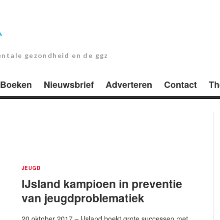
entale gezondheid en de ggz
Boeken
Nieuwsbrief
Adverteren
Contact
Th
JEUGD
IJsland kampioen in preventie
van jeugdproblematiek
20 oktober 2017 – IJsland boekt grote successen met