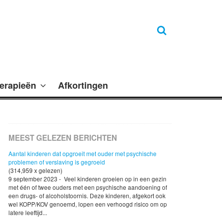
erapieën
Afkortingen
MEEST GELEZEN BERICHTEN
Aantal kinderen dat opgroeit met ouder met psychische
problemen of verslaving is gegroeid
(314,959 x gelezen)
9 september 2023 - Veel kinderen groeien op in een gezin
met één of twee ouders met een psychische aandoening of
een drugs- of alcoholstoornis. Deze kinderen, afgekort ook
wel KOPP/KOV genoemd, lopen een verhoogd risico om op
latere leeftijd...