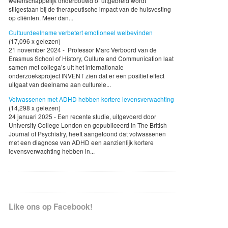
wetenschappelijk onderbouwd of uitgebreid wordt
stilgestaan bij de therapeutische impact van de huisvesting
op cliënten. Meer dan...
Cultuurdeelname verbetert emotioneel welbevinden
(17,096 x gelezen)
21 november 2024 - Professor Marc Verboord van de
Erasmus School of History, Culture and Communication laat
samen met collega’s uit het internationale
onderzoeksproject INVENT zien dat er een positief effect
uitgaat van deelname aan culturele...
Volwassenen met ADHD hebben kortere levensverwachting
(14,298 x gelezen)
24 januari 2025 - Een recente studie, uitgevoerd door
University College London en gepubliceerd in The British
Journal of Psychiatry, heeft aangetoond dat volwassenen
met een diagnose van ADHD een aanzienlijk kortere
levensverwachting hebben in...
Like ons op Facebook!