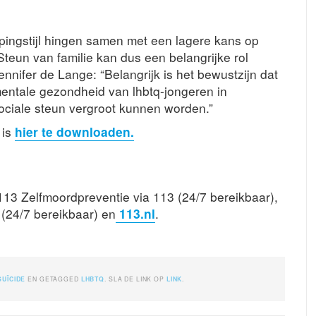
opingstijl hingen samen met een lagere kans op
teun van familie kan dus een belangrijke rol
ennifer de Lange: “Belangrijk is het bewustzijn dat
mentale gezondheid van lhbtq-jongeren in
sociale steun vergroot kunnen worden.”
 is
hier te downloaden.
13 Zelfmoordpreventie via 113 (24/7 bereikbaar),
(24/7 bereikbaar) en
113.nl
.
SUÏCIDE
EN GETAGGED
LHBTQ
. SLA DE LINK OP
LINK
.