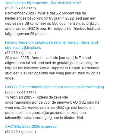
Voedingstips bij depressie - Wat wel/niet eten?
(52,605 x gelezen)
8 november 2023 - Wist je dat 5,2 procent van de
Nederlandse bevolking tot 65 jaar in 2022 leed aan een
depressie? Dit komt neer op 550.000 mensen, zo blijkt uit
cijfers van de GGZ Groep. En volgens het Trimbos Instituut
krijgt ongeveer 25 procent...
Finland wederom gelukkigste land ter wereld, Nederland
stijgt naar vijfde plaats
(27,276 x gelezen)
20 maart 2025 - Voor het achtste jaar op rij is Finland
uitgeroepen tot het land met de gelukkigste bevolking, zo
blijkt uit het nieuwste World Happiness Report. Nederland
stijgt een plek ten opzichte van vorig jaar en staat nu op de
vijfde...
CAO GGZ onderhandelingen lopen vast op salarisverhoging
(22,660 x gelezen)
19 februari 2025 - Tijdens de zevende
onderhandelingsronde voor de nieuwe CAO GGZ ging het
weer mis. De werkgevers in de GGZ zijn niet bereid om
personeel in de geestelijke gezondheidszorg een
fatsoenlijke salarisverhoging aan te bieden. Het...
CAO GGZ 2025-2026 is gereed!
(22,209 x gelezen)