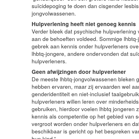
suïcidepoging te doen dan cisgender lesbi
jongvolwassenen.
Hulpverlening heeft niet genoeg kennis
Verder bleek dat psychische hulpverlening 
aan de behoeften voldeed. Sommige lhbtq-
gebrek aan kennis onder hulpverleners over
lhbtq-jongere, andere ondervonden dat suïc
hulpverleners.
Geen afwijzingen door hulpverlener
De meeste lhbtq-jongvolwassenen bleken ge
hebben ervaren, maar zij ervaarden wel aa
genderidentiteit en niet-inclusief taalgebrui
hulpverleners willen leren over minderheidss
gebruiken, hierdoor voelen lhbtq jongeren z
kennis als competentie op het gebied van s
vergroot worden onder hulpverleners en dat
beschikbaar is gericht op het bespreken van
hun kind.”