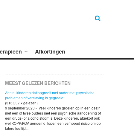
erapieën
Afkortingen
MEEST GELEZEN BERICHTEN
Aantal kinderen dat opgroeit met ouder met psychische
problemen of verslaving is gegroeid
(316,337 x gelezen)
9 september 2023 - Veel kinderen groeien op in een gezin
met één of twee ouders met een psychische aandoening of
een drugs- of alcoholstoornis. Deze kinderen, afgekort ook
wel KOPP/KOV genoemd, lopen een verhoogd risico om op
latere leeftijd...