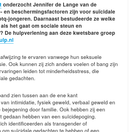
t
onderzocht Jennifer de Lange van de
o- en beschermingsfactoren zijn voor suïcidale
tq-jongeren. Daarnaast bestudeerde ze welke
 als het gaat om sociale steun en
kt? De hulpverlening aan deze kwetsbare groep
ulp.nl
 afwijzing te ervaren vanwege hun seksuele
sie. Ook kunnen zij zich anders voelen of bang zijn
varingen leiden tot minderheidsstress, die
dale gedachten.
band zien tussen aan de ene kant
van intimidatie, fysiek geweld, verbaal geweld en
 bejegening door familie. Ook hebben zij een
t gedaan hebben van een suïcidepoging.
ch identificeerden als transgender of
 om suïcidale gedachten te hebben of een