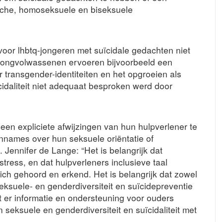
sche, homoseksuele en biseksuele
voor lhbtq-jongeren met suïcidale gedachten niet
jongvolwassenen ervoeren bijvoorbeeld een
 transgender-identiteiten en het opgroeien als
idaliteit niet adequaat besproken werd door
en expliciete afwijzingen van hun hulpverlener te
nnames over hun seksuele oriëntatie of
k. Jennifer de Lange: “Het is belangrijk dat
tress, en dat hulpverleners inclusieve taal
ich gehoord en erkend. Het is belangrijk dat zowel
eksuele- en genderdiversiteit en suïcidepreventie
 er informatie en ondersteuning voor ouders
 seksuele en genderdiversiteit en suïcidaliteit met