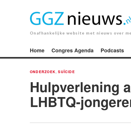
Ga
naar
de
inhoud.
Onafhankelijke website met nieuws over m
Home
Congres Agenda
Podcasts
ONDERZOEK
,
SUÏCIDE
Hulpverlening a
LHBTQ-jongeren