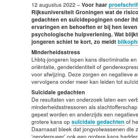
12 augustus 2022 –
Voor haar
proefschrif
Rijksuniversiteit Groningen wat de risic
gedachten en suïcidepogingen onder lhb
ervaringen en behoeften er bij hen leven
psychologische hulpverlening. Wat blij
jongeren schiet te kort, zo meldt
blikoph
Minderheidsstress
Lhbtq-jongeren lopen kans discriminatie en
oriëntatie, genderidentiteit of genderexpres
voor afwijzing. Deze zorgen en negatieve er
vervolgens onder meer kan leiden tot suïci
Suïcidale gedachten
De resultaten van onderzoek laten een ver
minderheidsstressoren als slachtofferschap 
gepest worden en anderzijds een negatieve
grotere kans op
suïcidale gedachten
of he
Daarnaast bleek dat jongvolwassenen die zi
‘genderqueer’ ook een grotere kans hadden