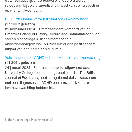
wetenschappelijk onderbouwd of uitgebreid wordt
stilgestaan bij de therapeutische impact van de huisvesting
op cliënten. Meer dan...
Cultuurdeelname verbetert emotioneel welbevinden
(17,100 x gelezen)
21 november 2024 - Professor Marc Verboord van de
Erasmus School of History, Culture and Communication laat
samen met collega’s uit het internationale
onderzoeksproject INVENT zien dat er een positief effect
uitgaat van deelname aan culturele...
Volwassenen met ADHD hebben kortere levensverwachting
(14,306 x gelezen)
24 januari 2025 - Een recente studie, uitgevoerd door
University College London en gepubliceerd in The British
Journal of Psychiatry, heeft aangetoond dat volwassenen
met een diagnose van ADHD een aanzienlijk kortere
levensverwachting hebben in...
Like ons op Facebook!