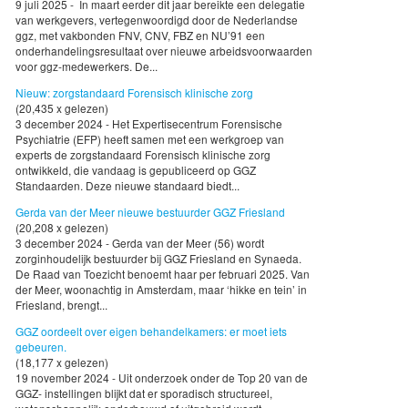
9 juli 2025 - In maart eerder dit jaar bereikte een delegatie
van werkgevers, vertegenwoordigd door de Nederlandse
ggz, met vakbonden FNV, CNV, FBZ en NU’91 een
onderhandelingsresultaat over nieuwe arbeidsvoorwaarden
voor ggz-medewerkers. De...
Nieuw: zorgstandaard Forensisch klinische zorg
(20,435 x gelezen)
3 december 2024 - Het Expertisecentrum Forensische
Psychiatrie (EFP) heeft samen met een werkgroep van
experts de zorgstandaard Forensisch klinische zorg
ontwikkeld, die vandaag is gepubliceerd op GGZ
Standaarden. Deze nieuwe standaard biedt...
Gerda van der Meer nieuwe bestuurder GGZ Friesland
(20,208 x gelezen)
3 december 2024 - Gerda van der Meer (56) wordt
zorginhoudelijk bestuurder bij GGZ Friesland en Synaeda.
De Raad van Toezicht benoemt haar per februari 2025. Van
der Meer, woonachtig in Amsterdam, maar ‘hikke en tein’ in
Friesland, brengt...
GGZ oordeelt over eigen behandelkamers: er moet iets
gebeuren.
(18,177 x gelezen)
19 november 2024 - Uit onderzoek onder de Top 20 van de
GGZ- instellingen blijkt dat er sporadisch structureel,