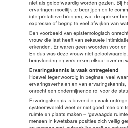
niet als geloofwaardig worden gezien. Bij h
ervaringen moeilijk te begrijpen en te comm
interpretatieve bronnen, wat de spreker ben
expressie of begrip te veel afwijken van w
Een voorbeeld van epistemologisch onrecht 
vrouw die last heeft van seksuele intimidatie
erkenden. Er waren geen woorden voor en h
En dus was deze vrouw niet geloofwaardig
beïnvloeden en versterken elkaar over en 
Ervaringskennis is vaak ontregelend
Hoewel tegenwoordig in beginsel veel waa
ervaringsverhalen en van ervaringskennis,
onrecht een ondermijnende rol voor de stat
Ervaringskennis is bovendien vaak ontrege
systeemwereld weet er niet goed mee om t
ruimte en plaats maken – ‘gewaagde ruimtes
mensen in kwetsbare posities zich veilig 
en mensen met invloedrijke posities ontvanke