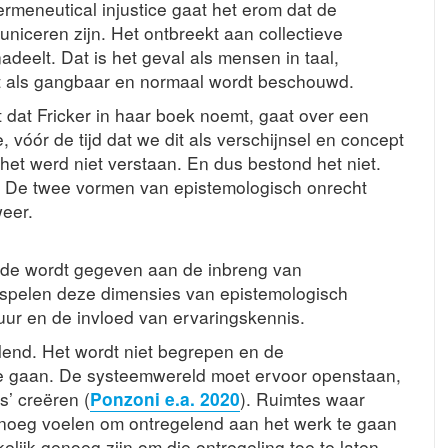
ermeneutical injustice gaat het erom dat de
uniceren zijn. Het ontbreekt aan collectieve
adeelt. Dat is het geval als mensen in taal,
at als gangbaar en normaal wordt beschouwd.
dat Fricker in haar boek noemt, gaat over een
, vóór de tijd dat we dit als verschijnsel en concept
et werd niet verstaan. En dus bestond het niet.
. De twee vormen van epistemologisch onrecht
weer.
rde wordt gegeven aan de inbreng van
 spelen deze dimensies van epistemologisch
uur en de invloed van ervaringskennis.
lend. Het wordt niet begrepen en de
e gaan. De systeemwereld moet ervoor openstaan,
’ creëren (
Ponzoni e.a. 2020
). Ruimtes waar
genoeg voelen om ontregelend aan het werk te gaan
lijk genoeg zijn om die ontregeling toe te laten.