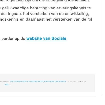
e gelijkwaardige benutting van ervaringskennis te
rder ingaan: het versterken van de ontwikkeling,
ringskennis en daarnaast het versterken van de rol
at eerder op de
website van Sociale
ETAGGED
ERVARINGSDESKUNDIGHEID
,
ERVARINGSKENNIS
. SLA DE LINK OP
LINK
.