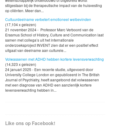
wetenschappelijk onderbouwd of uitgebreid wordt
stilgestaan bij de therapeutische impact van de huisvesting
op cliënten. Meer dan...
Cultuurdeelname verbetert emotioneel welbevinden
(17,104 x gelezen)
21 november 2024 - Professor Marc Verboord van de
Erasmus School of History, Culture and Communication laat
samen met collega’s uit het internationale
onderzoeksproject INVENT zien dat er een positief effect
uitgaat van deelname aan culturele...
Volwassenen met ADHD hebben kortere levensverwachting
(14,323 x gelezen)
24 januari 2025 - Een recente studie, uitgevoerd door
University College London en gepubliceerd in The British
Journal of Psychiatry, heeft aangetoond dat volwassenen
met een diagnose van ADHD een aanzienlijk kortere
levensverwachting hebben in...
Like ons op Facebook!