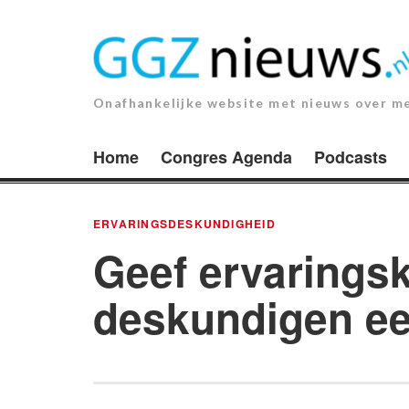
Ga
naar
de
inhoud.
Onafhankelijke website met nieuws over m
Home
Congres Agenda
Podcasts
ERVARINGSDESKUNDIGHEID
Geef ervaringsk
deskundigen ee