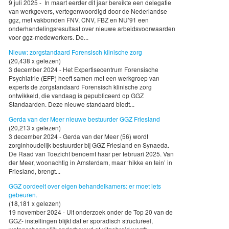
9 juli 2025 - In maart eerder dit jaar bereikte een delegatie
van werkgevers, vertegenwoordigd door de Nederlandse
ggz, met vakbonden FNV, CNV, FBZ en NU’91 een
onderhandelingsresultaat over nieuwe arbeidsvoorwaarden
voor ggz-medewerkers. De...
Nieuw: zorgstandaard Forensisch klinische zorg
(20,438 x gelezen)
3 december 2024 - Het Expertisecentrum Forensische
Psychiatrie (EFP) heeft samen met een werkgroep van
experts de zorgstandaard Forensisch klinische zorg
ontwikkeld, die vandaag is gepubliceerd op GGZ
Standaarden. Deze nieuwe standaard biedt...
Gerda van der Meer nieuwe bestuurder GGZ Friesland
(20,213 x gelezen)
3 december 2024 - Gerda van der Meer (56) wordt
zorginhoudelijk bestuurder bij GGZ Friesland en Synaeda.
De Raad van Toezicht benoemt haar per februari 2025. Van
der Meer, woonachtig in Amsterdam, maar ‘hikke en tein’ in
Friesland, brengt...
GGZ oordeelt over eigen behandelkamers: er moet iets
gebeuren.
(18,181 x gelezen)
19 november 2024 - Uit onderzoek onder de Top 20 van de
GGZ- instellingen blijkt dat er sporadisch structureel,