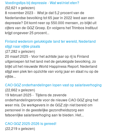
Voedingstips bij depressie - Wat wel/niet eten?
(52,621 x gelezen)
8 november 2023 - Wist je dat 5,2 procent van de
Nederlandse bevolking tot 65 jaar in 2022 leed aan een
depressie? Dit komt neer op 550.000 mensen, zo blijkt uit
cijfers van de GGZ Groep. En volgens het Trimbos Instituut
krijgt ongeveer 25 procent...
Finland wederom gelukkigste land ter wereld, Nederland
stijgt naar vijfde plaats
(27,282 x gelezen)
20 maart 2025 - Voor het achtste jaar op rij is Finland
uitgeroepen tot het land met de gelukkigste bevolking, zo
blijkt uit het nieuwste World Happiness Report. Nederland
stijgt een plek ten opzichte van vorig jaar en staat nu op de
vijfde...
CAO GGZ onderhandelingen lopen vast op salarisverhoging
(22,662 x gelezen)
19 februari 2025 - Tijdens de zevende
onderhandelingsronde voor de nieuwe CAO GGZ ging het
weer mis. De werkgevers in de GGZ zijn niet bereid om
personeel in de geestelijke gezondheidszorg een
fatsoenlijke salarisverhoging aan te bieden. Het...
CAO GGZ 2025-2026 is gereed!
(22,219 x gelezen)