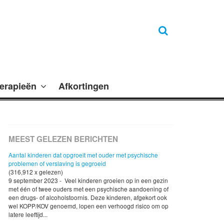
erapieën
Afkortingen
MEEST GELEZEN BERICHTEN
Aantal kinderen dat opgroeit met ouder met psychische
problemen of verslaving is gegroeid
(316,912 x gelezen)
9 september 2023 - Veel kinderen groeien op in een gezin
met één of twee ouders met een psychische aandoening of
een drugs- of alcoholstoornis. Deze kinderen, afgekort ook
wel KOPP/KOV genoemd, lopen een verhoogd risico om op
latere leeftijd...