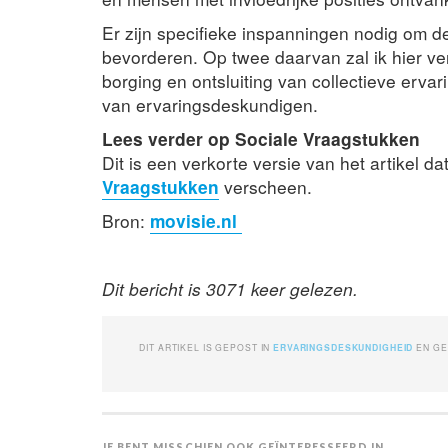
Er zijn specifieke inspanningen nodig om d
bevorderen. Op twee daarvan zal ik hier ve
borging en ontsluiting van collectieve erva
van ervaringsdeskundigen.
Lees verder op Sociale Vraagstukken
Dit is een verkorte versie van het artikel d
Vraagstukken
verscheen.
Bron:
movisie.nl
Dit bericht is 3071 keer gelezen.
DIT ARTIKEL IS GEPOST IN
ERVARINGSDESKUNDIGHEID
EN G
JE BENT MISSCHIEN OOK GEÏNTERESSEERD IN