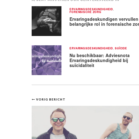
ERVARINGSDESKUNDIGHEID
,
FORENSISCHE ZORG
Ervaringsdeskundigen vervullen
belangrijke rol in forensische zo
ERVARINGSDESKUNDIGHEID
,
SUÏCIDE
Nu beschikbaar: Adviesnota
Ervaringsdeskundigheid bij
suïcidaliteit
Bericht
VORIG BERICHT
navigatie