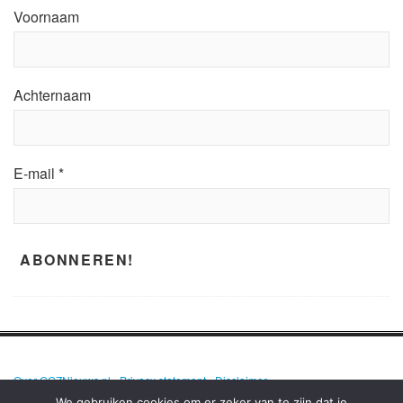
Voornaam
Achternaam
E-mail
*
Over GGZNieuws.nl
•
Privacy statement
•
Disclaimer
We gebruiken cookies om er zeker van te zijn dat je