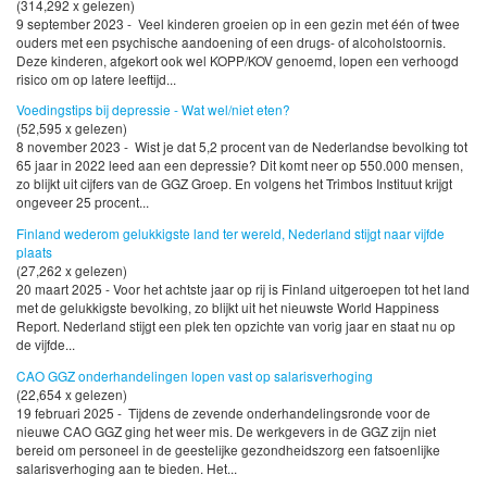
(314,292 x gelezen)
9 september 2023 - Veel kinderen groeien op in een gezin met één of twee
ouders met een psychische aandoening of een drugs- of alcoholstoornis.
Deze kinderen, afgekort ook wel KOPP/KOV genoemd, lopen een verhoogd
risico om op latere leeftijd...
Voedingstips bij depressie - Wat wel/niet eten?
(52,595 x gelezen)
8 november 2023 - Wist je dat 5,2 procent van de Nederlandse bevolking tot
65 jaar in 2022 leed aan een depressie? Dit komt neer op 550.000 mensen,
zo blijkt uit cijfers van de GGZ Groep. En volgens het Trimbos Instituut krijgt
ongeveer 25 procent...
Finland wederom gelukkigste land ter wereld, Nederland stijgt naar vijfde
plaats
(27,262 x gelezen)
20 maart 2025 - Voor het achtste jaar op rij is Finland uitgeroepen tot het land
met de gelukkigste bevolking, zo blijkt uit het nieuwste World Happiness
Report. Nederland stijgt een plek ten opzichte van vorig jaar en staat nu op
de vijfde...
CAO GGZ onderhandelingen lopen vast op salarisverhoging
(22,654 x gelezen)
19 februari 2025 - Tijdens de zevende onderhandelingsronde voor de
nieuwe CAO GGZ ging het weer mis. De werkgevers in de GGZ zijn niet
bereid om personeel in de geestelijke gezondheidszorg een fatsoenlijke
salarisverhoging aan te bieden. Het...