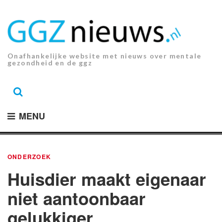
Ga
naar
de
inhoud.
Onafhankelijke website met nieuws over mentale
gezondheid en de ggz
MENU
ONDERZOEK
Huisdier maakt eigenaar
niet aantoonbaar
gelukkiger