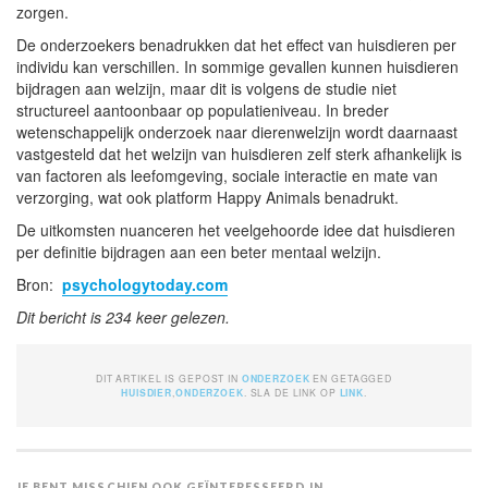
zorgen.
De onderzoekers benadrukken dat het effect van huisdieren per
individu kan verschillen. In sommige gevallen kunnen huisdieren
bijdragen aan welzijn, maar dit is volgens de studie niet
structureel aantoonbaar op populatieniveau. In breder
wetenschappelijk onderzoek naar dierenwelzijn wordt daarnaast
vastgesteld dat het welzijn van huisdieren zelf sterk afhankelijk is
van factoren als leefomgeving, sociale interactie en mate van
verzorging, wat ook platform Happy Animals benadrukt.
De uitkomsten nuanceren het veelgehoorde idee dat huisdieren
per definitie bijdragen aan een beter mentaal welzijn.
Bron:
psychologytoday.com
Dit bericht is 234 keer gelezen.
DIT ARTIKEL IS GEPOST IN
ONDERZOEK
EN GETAGGED
HUISDIER
,
ONDERZOEK
. SLA DE LINK OP
LINK
.
JE BENT MISSCHIEN OOK GEÏNTERESSEERD IN