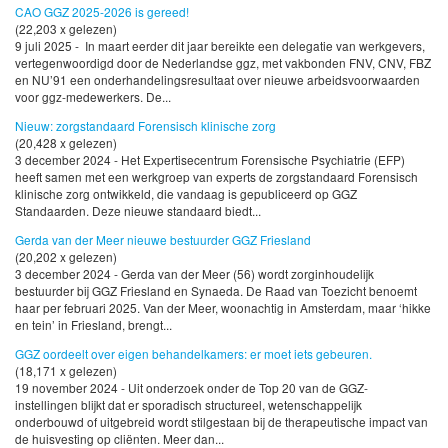
CAO GGZ 2025-2026 is gereed!
(22,203 x gelezen)
9 juli 2025 - In maart eerder dit jaar bereikte een delegatie van werkgevers,
vertegenwoordigd door de Nederlandse ggz, met vakbonden FNV, CNV, FBZ
en NU’91 een onderhandelingsresultaat over nieuwe arbeidsvoorwaarden
voor ggz-medewerkers. De...
Nieuw: zorgstandaard Forensisch klinische zorg
(20,428 x gelezen)
3 december 2024 - Het Expertisecentrum Forensische Psychiatrie (EFP)
heeft samen met een werkgroep van experts de zorgstandaard Forensisch
klinische zorg ontwikkeld, die vandaag is gepubliceerd op GGZ
Standaarden. Deze nieuwe standaard biedt...
Gerda van der Meer nieuwe bestuurder GGZ Friesland
(20,202 x gelezen)
3 december 2024 - Gerda van der Meer (56) wordt zorginhoudelijk
bestuurder bij GGZ Friesland en Synaeda. De Raad van Toezicht benoemt
haar per februari 2025. Van der Meer, woonachtig in Amsterdam, maar ‘hikke
en tein’ in Friesland, brengt...
GGZ oordeelt over eigen behandelkamers: er moet iets gebeuren.
(18,171 x gelezen)
19 november 2024 - Uit onderzoek onder de Top 20 van de GGZ-
instellingen blijkt dat er sporadisch structureel, wetenschappelijk
onderbouwd of uitgebreid wordt stilgestaan bij de therapeutische impact van
de huisvesting op cliënten. Meer dan...