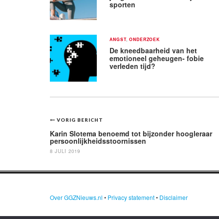
sporten
ANGST
,
ONDERZOEK
De kneedbaarheid van het
emotioneel geheugen- fobie
verleden tijd?
Bericht
VORIG BERICHT
navigatie
Karin Slotema benoemd tot bijzonder hoogleraar
persoonlijkheidsstoornissen
8 JULI 2019
Over GGZNieuws.nl
•
Privacy statement
•
Disclaimer