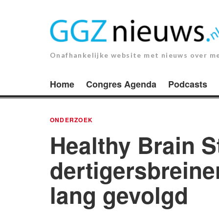
Ga
naar
de
inhoud.
Onafhankelijke website met nieuws over m
Home
Congres Agenda
Podcasts
ONDERZOEK
Healthy Brain S
dertigersbreine
lang gevolgd