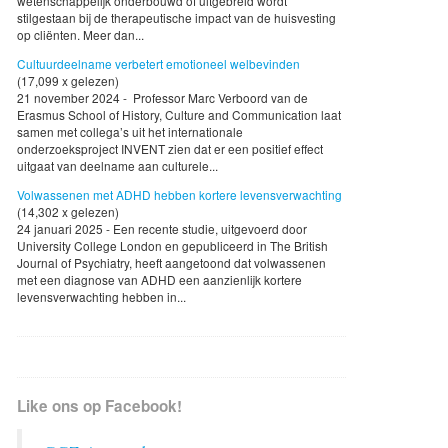
wetenschappelijk onderbouwd of uitgebreid wordt
stilgestaan bij de therapeutische impact van de huisvesting
op cliënten. Meer dan...
Cultuurdeelname verbetert emotioneel welbevinden
(17,099 x gelezen)
21 november 2024 - Professor Marc Verboord van de
Erasmus School of History, Culture and Communication laat
samen met collega’s uit het internationale
onderzoeksproject INVENT zien dat er een positief effect
uitgaat van deelname aan culturele...
Volwassenen met ADHD hebben kortere levensverwachting
(14,302 x gelezen)
24 januari 2025 - Een recente studie, uitgevoerd door
University College London en gepubliceerd in The British
Journal of Psychiatry, heeft aangetoond dat volwassenen
met een diagnose van ADHD een aanzienlijk kortere
levensverwachting hebben in...
Like ons op Facebook!