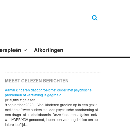
erapieën
Afkortingen
MEEST GELEZEN BERICHTEN
Aantal kinderen dat opgroeit met ouder met psychische
problemen of verslaving is gegroeid
(315,885 x gelezen)
9 september 2023 - Veel kinderen groeien op in een gezin
met één of twee ouders met een psychische aandoening of
een drugs- of alcoholstoornis. Deze kinderen, afgekort ook
wel KOPP/KOV genoemd, lopen een verhoogd risico om op
latere leeftijd...