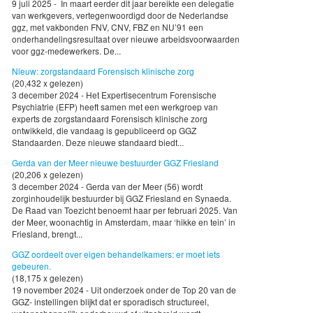
9 juli 2025 - In maart eerder dit jaar bereikte een delegatie
van werkgevers, vertegenwoordigd door de Nederlandse
ggz, met vakbonden FNV, CNV, FBZ en NU’91 een
onderhandelingsresultaat over nieuwe arbeidsvoorwaarden
voor ggz-medewerkers. De...
Nieuw: zorgstandaard Forensisch klinische zorg
(20,432 x gelezen)
3 december 2024 - Het Expertisecentrum Forensische
Psychiatrie (EFP) heeft samen met een werkgroep van
experts de zorgstandaard Forensisch klinische zorg
ontwikkeld, die vandaag is gepubliceerd op GGZ
Standaarden. Deze nieuwe standaard biedt...
Gerda van der Meer nieuwe bestuurder GGZ Friesland
(20,206 x gelezen)
3 december 2024 - Gerda van der Meer (56) wordt
zorginhoudelijk bestuurder bij GGZ Friesland en Synaeda.
De Raad van Toezicht benoemt haar per februari 2025. Van
der Meer, woonachtig in Amsterdam, maar ‘hikke en tein’ in
Friesland, brengt...
GGZ oordeelt over eigen behandelkamers: er moet iets
gebeuren.
(18,175 x gelezen)
19 november 2024 - Uit onderzoek onder de Top 20 van de
GGZ- instellingen blijkt dat er sporadisch structureel,