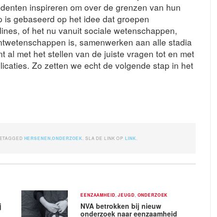
denten inspireren om over de grenzen van hun
 is gebaseerd op het idee dat groepen
lines, of het nu vanuit sociale wetenschappen,
wetenschappen is, samenwerken aan alle stadia
 al met het stellen van de juiste vragen tot en met
icaties. Zo zetten we echt de volgende stap in het
GETAGGED
HERSENEN
,
ONDERZOEK
. SLA DE LINK OP
LINK
.
EENZAAMHEID
,
JEUGD
,
ONDERZOEK
j
NVA betrokken bij nieuw
onderzoek naar eenzaamheid