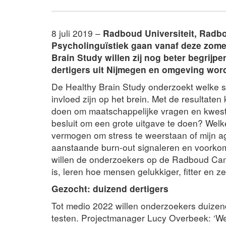
8 juli 2019 –
Radboud Universiteit, Radbo
Psycholinguïstiek gaan vanaf deze zomer
Brain Study willen zij nog beter begrijp
dertigers uit Nijmegen en omgeving word
De Healthy Brain Study onderzoekt welke so
invloed zijn op het brein. Met de resulta
doen om maatschappelijke vragen en kwestie
besluit om een grote uitgave te doen? Welke
vermogen om stress te weerstaan of mijn a
aanstaande burn-out signaleren en voorko
willen de onderzoekers op de Radboud Cam
is, leren hoe mensen gelukkiger, fitter en 
Gezocht: duizend dertigers
Tot medio 2022 willen onderzoekers duizend
testen. Projectmanager Lucy Overbeek: ‘We