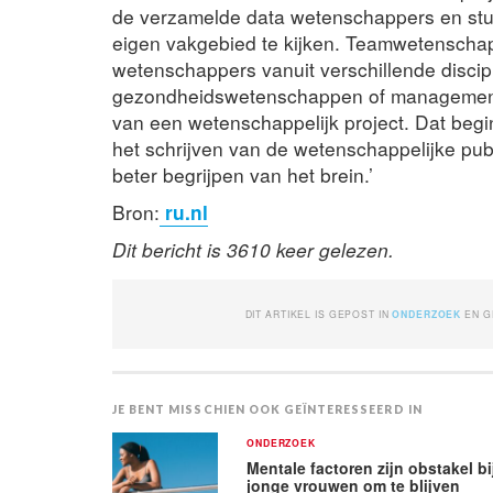
de verzamelde data wetenschappers en stu
eigen vakgebied te kijken. Teamwetenschap
wetenschappers vanuit verschillende discip
gezondheidswetenschappen of management
van een wetenschappelijk project. Dat begint
het schrijven van de wetenschappelijke publ
beter begrijpen van het brein.’
Bron:
ru.nl
Dit bericht is 3610 keer gelezen.
DIT ARTIKEL IS GEPOST IN
ONDERZOEK
EN 
JE BENT MISSCHIEN OOK GEÏNTERESSEERD IN
ONDERZOEK
Mentale factoren zijn obstakel bi
jonge vrouwen om te blijven