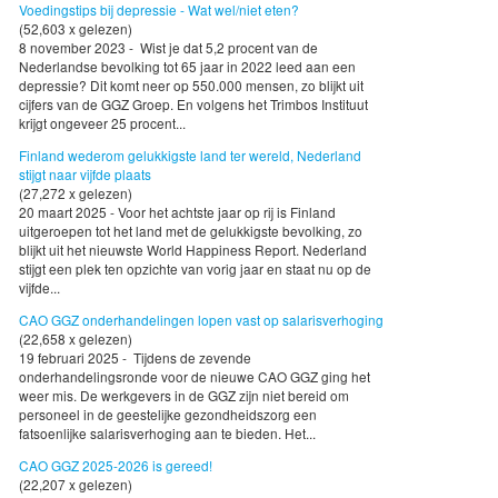
Voedingstips bij depressie - Wat wel/niet eten?
(52,603 x gelezen)
8 november 2023 - Wist je dat 5,2 procent van de
Nederlandse bevolking tot 65 jaar in 2022 leed aan een
depressie? Dit komt neer op 550.000 mensen, zo blijkt uit
cijfers van de GGZ Groep. En volgens het Trimbos Instituut
krijgt ongeveer 25 procent...
Finland wederom gelukkigste land ter wereld, Nederland
stijgt naar vijfde plaats
(27,272 x gelezen)
20 maart 2025 - Voor het achtste jaar op rij is Finland
uitgeroepen tot het land met de gelukkigste bevolking, zo
blijkt uit het nieuwste World Happiness Report. Nederland
stijgt een plek ten opzichte van vorig jaar en staat nu op de
vijfde...
CAO GGZ onderhandelingen lopen vast op salarisverhoging
(22,658 x gelezen)
19 februari 2025 - Tijdens de zevende
onderhandelingsronde voor de nieuwe CAO GGZ ging het
weer mis. De werkgevers in de GGZ zijn niet bereid om
personeel in de geestelijke gezondheidszorg een
fatsoenlijke salarisverhoging aan te bieden. Het...
CAO GGZ 2025-2026 is gereed!
(22,207 x gelezen)