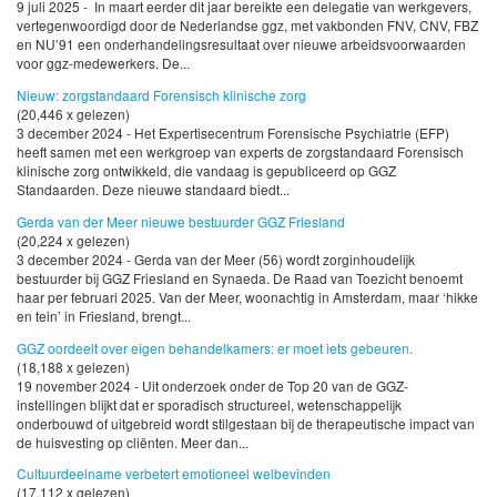
9 juli 2025 - In maart eerder dit jaar bereikte een delegatie van werkgevers,
vertegenwoordigd door de Nederlandse ggz, met vakbonden FNV, CNV, FBZ
en NU’91 een onderhandelingsresultaat over nieuwe arbeidsvoorwaarden
voor ggz-medewerkers. De...
Nieuw: zorgstandaard Forensisch klinische zorg
(20,446 x gelezen)
3 december 2024 - Het Expertisecentrum Forensische Psychiatrie (EFP)
heeft samen met een werkgroep van experts de zorgstandaard Forensisch
klinische zorg ontwikkeld, die vandaag is gepubliceerd op GGZ
Standaarden. Deze nieuwe standaard biedt...
Gerda van der Meer nieuwe bestuurder GGZ Friesland
(20,224 x gelezen)
3 december 2024 - Gerda van der Meer (56) wordt zorginhoudelijk
bestuurder bij GGZ Friesland en Synaeda. De Raad van Toezicht benoemt
haar per februari 2025. Van der Meer, woonachtig in Amsterdam, maar ‘hikke
en tein’ in Friesland, brengt...
GGZ oordeelt over eigen behandelkamers: er moet iets gebeuren.
(18,188 x gelezen)
19 november 2024 - Uit onderzoek onder de Top 20 van de GGZ-
instellingen blijkt dat er sporadisch structureel, wetenschappelijk
onderbouwd of uitgebreid wordt stilgestaan bij de therapeutische impact van
de huisvesting op cliënten. Meer dan...
Cultuurdeelname verbetert emotioneel welbevinden
(17,112 x gelezen)