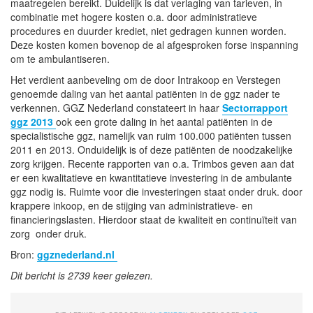
maatregelen bereikt. Duidelijk is dat verlaging van tarieven, in
combinatie met hogere kosten o.a. door administratieve
procedures en duurder krediet, niet gedragen kunnen worden.
Deze kosten komen bovenop de al afgesproken forse inspanning
om te ambulantiseren.
Het verdient aanbeveling om de door Intrakoop en Verstegen
genoemde daling van het aantal patiënten in de ggz nader te
verkennen. GGZ Nederland constateert in haar
Sectorrapport
ggz 2013
ook een grote daling in het aantal patiënten in de
specialistische ggz, namelijk van ruim 100.000 patiënten tussen
2011 en 2013. Onduidelijk is of deze patiënten de noodzakelijke
zorg krijgen. Recente rapporten van o.a. Trimbos geven aan dat
er een kwalitatieve en kwantitatieve investering in de ambulante
ggz nodig is. Ruimte voor die investeringen staat onder druk. door
krappere inkoop, en de stijging van administratieve- en
financieringslasten. Hierdoor staat de kwaliteit en continuïteit van
zorg onder druk.
Bron:
ggznederland.nl
Dit bericht is 2739 keer gelezen.