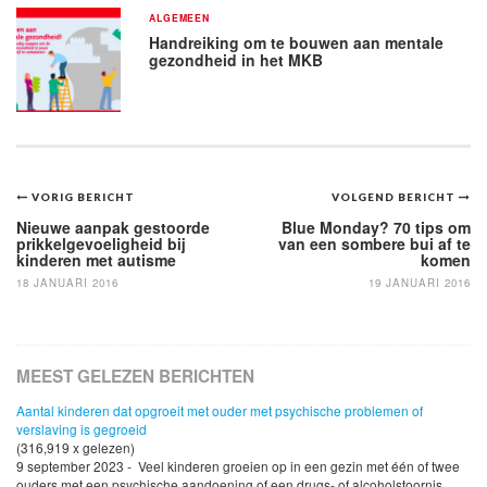
ALGEMEEN
Handreiking om te bouwen aan mentale
gezondheid in het MKB
Bericht
VORIG BERICHT
VOLGEND BERICHT
navigatie
Nieuwe aanpak gestoorde
Blue Monday? 70 tips om
prikkelgevoeligheid bij
van een sombere bui af te
kinderen met autisme
komen
18 JANUARI 2016
19 JANUARI 2016
MEEST GELEZEN BERICHTEN
Aantal kinderen dat opgroeit met ouder met psychische problemen of
verslaving is gegroeid
(316,919 x gelezen)
9 september 2023 - Veel kinderen groeien op in een gezin met één of twee
ouders met een psychische aandoening of een drugs- of alcoholstoornis.