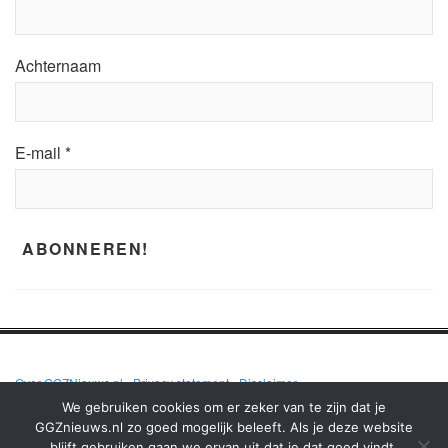
Achternaam
E-mail
*
Over GGZNieuws.nl
•
Privacy statement
•
Disclaimer
We gebruiken cookies om er zeker van te zijn dat je
GGZnieuws.nl zo goed mogelijk beleeft. Als je deze website
blijft gebruiken gaan we ervan uit dat je dat goed vindt.