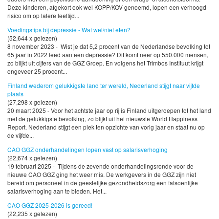
Deze kinderen, afgekort ook wel KOPP/KOV genoemd, lopen een verhoogd
risico om op latere leeftijd...
Voedingstips bij depressie - Wat wel/niet eten?
(52,644 x gelezen)
8 november 2023 - Wist je dat 5,2 procent van de Nederlandse bevolking tot
65 jaar in 2022 leed aan een depressie? Dit komt neer op 550.000 mensen,
zo blijkt uit cijfers van de GGZ Groep. En volgens het Trimbos Instituut krijgt
ongeveer 25 procent...
Finland wederom gelukkigste land ter wereld, Nederland stijgt naar vijfde
plaats
(27,298 x gelezen)
20 maart 2025 - Voor het achtste jaar op rij is Finland uitgeroepen tot het land
met de gelukkigste bevolking, zo blijkt uit het nieuwste World Happiness
Report. Nederland stijgt een plek ten opzichte van vorig jaar en staat nu op
de vijfde...
CAO GGZ onderhandelingen lopen vast op salarisverhoging
(22,674 x gelezen)
19 februari 2025 - Tijdens de zevende onderhandelingsronde voor de
nieuwe CAO GGZ ging het weer mis. De werkgevers in de GGZ zijn niet
bereid om personeel in de geestelijke gezondheidszorg een fatsoenlijke
salarisverhoging aan te bieden. Het...
CAO GGZ 2025-2026 is gereed!
(22,235 x gelezen)