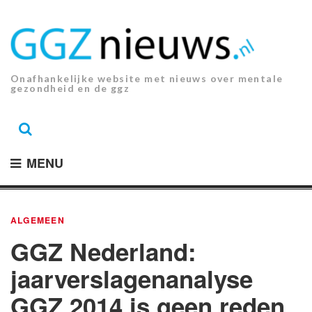
Ga
naar
de
inhoud.
Onafhankelijke website met nieuws over mentale
gezondheid en de ggz
MENU
ALGEMEEN
GGZ Nederland:
jaarverslagenanalyse
GGZ 2014 is geen reden