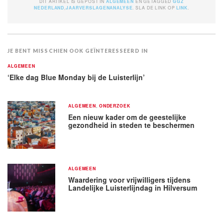
DIT ARTIKEL IS GEPOST IN
ALGEMEEN
EN GETAGGED
GGZ
NEDERLAND
,
JAARVERSLAGENANALYSE
. SLA DE LINK OP
LINK
.
JE BENT MISSCHIEN OOK GEÏNTERESSEERD IN
ALGEMEEN
‘Elke dag Blue Monday bij de Luisterlijn’
ALGEMEEN
,
ONDERZOEK
Een nieuw kader om de geestelijke
gezondheid in steden te beschermen
ALGEMEEN
Waardering voor vrijwilligers tijdens
Landelijke Luisterlijndag in Hilversum