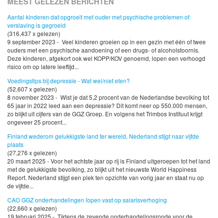
MEEST GELEZEN BERICHTEN
Aantal kinderen dat opgroeit met ouder met psychische problemen of
verslaving is gegroeid
(316,437 x gelezen)
9 september 2023 - Veel kinderen groeien op in een gezin met één of twee
ouders met een psychische aandoening of een drugs- of alcoholstoornis.
Deze kinderen, afgekort ook wel KOPP/KOV genoemd, lopen een verhoogd
risico om op latere leeftijd...
Voedingstips bij depressie - Wat wel/niet eten?
(52,607 x gelezen)
8 november 2023 - Wist je dat 5,2 procent van de Nederlandse bevolking tot
65 jaar in 2022 leed aan een depressie? Dit komt neer op 550.000 mensen,
zo blijkt uit cijfers van de GGZ Groep. En volgens het Trimbos Instituut krijgt
ongeveer 25 procent...
Finland wederom gelukkigste land ter wereld, Nederland stijgt naar vijfde
plaats
(27,276 x gelezen)
20 maart 2025 - Voor het achtste jaar op rij is Finland uitgeroepen tot het land
met de gelukkigste bevolking, zo blijkt uit het nieuwste World Happiness
Report. Nederland stijgt een plek ten opzichte van vorig jaar en staat nu op
de vijfde...
CAO GGZ onderhandelingen lopen vast op salarisverhoging
(22,660 x gelezen)
19 februari 2025 - Tijdens de zevende onderhandelingsronde voor de