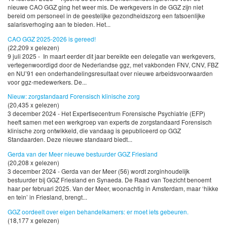
nieuwe CAO GGZ ging het weer mis. De werkgevers in de GGZ zijn niet
bereid om personeel in de geestelijke gezondheidszorg een fatsoenlijke
salarisverhoging aan te bieden. Het...
CAO GGZ 2025-2026 is gereed!
(22,209 x gelezen)
9 juli 2025 - In maart eerder dit jaar bereikte een delegatie van werkgevers,
vertegenwoordigd door de Nederlandse ggz, met vakbonden FNV, CNV, FBZ
en NU’91 een onderhandelingsresultaat over nieuwe arbeidsvoorwaarden
voor ggz-medewerkers. De...
Nieuw: zorgstandaard Forensisch klinische zorg
(20,435 x gelezen)
3 december 2024 - Het Expertisecentrum Forensische Psychiatrie (EFP)
heeft samen met een werkgroep van experts de zorgstandaard Forensisch
klinische zorg ontwikkeld, die vandaag is gepubliceerd op GGZ
Standaarden. Deze nieuwe standaard biedt...
Gerda van der Meer nieuwe bestuurder GGZ Friesland
(20,208 x gelezen)
3 december 2024 - Gerda van der Meer (56) wordt zorginhoudelijk
bestuurder bij GGZ Friesland en Synaeda. De Raad van Toezicht benoemt
haar per februari 2025. Van der Meer, woonachtig in Amsterdam, maar ‘hikke
en tein’ in Friesland, brengt...
GGZ oordeelt over eigen behandelkamers: er moet iets gebeuren.
(18,177 x gelezen)