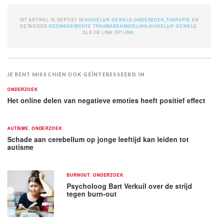
DIT ARTIKEL IS GEPOST IN
HUISELIJK GEWELD
,
ONDERZOEK
,
THERAPIE
EN
GETAGGED
GEZINSGERICHTE TRAUMABEHANDELING
,
HUISELIJK GEWELD
.
SLA DE LINK OP
LINK
.
JE BENT MISSCHIEN OOK GEÏNTERESSEERD IN
ONDERZOEK
Het online delen van negatieve emoties heeft positief effect
AUTISME
,
ONDERZOEK
Schade aan cerebellum op jonge leeftijd kan leiden tot
autisme
BURNOUT
,
ONDERZOEK
Psycholoog Bart Verkuil over de strijd
tegen burn-out