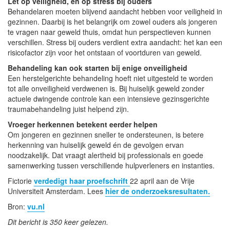
Let op veiligheid, en op stress bij ouders
Behandelaren moeten blijvend aandacht hebben voor veiligheid in
gezinnen. Daarbij is het belangrijk om zowel ouders als jongeren
te vragen naar geweld thuis, omdat hun perspectieven kunnen
verschillen. Stress bij ouders verdient extra aandacht: het kan een
risicofactor zijn voor het ontstaan of voortduren van geweld.
Behandeling kan ook starten bij enige onveiligheid
Een herstelgerichte behandeling hoeft niet uitgesteld te worden
tot alle onveiligheid verdwenen is. Bij huiselijk geweld zonder
actuele dwingende controle kan een intensieve gezinsgerichte
traumabehandeling juist helpend zijn.
Vroeger herkennen betekent eerder helpen
Om jongeren en gezinnen sneller te ondersteunen, is betere
herkenning van huiselijk geweld én de gevolgen ervan
noodzakelijk. Dat vraagt alertheid bij professionals en goede
samenwerking tussen verschillende hulpverleners en instanties.
Fictorie
verdedigt haar proefschrift
22 april aan de Vrije
Universiteit Amsterdam. Lees
hier de onderzoeksresultaten.
Bron:
vu.nl
Dit bericht is 350 keer gelezen.