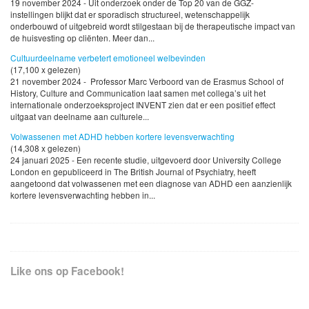
19 november 2024 - Uit onderzoek onder de Top 20 van de GGZ-
instellingen blijkt dat er sporadisch structureel, wetenschappelijk
onderbouwd of uitgebreid wordt stilgestaan bij de therapeutische impact van
de huisvesting op cliënten. Meer dan...
Cultuurdeelname verbetert emotioneel welbevinden
(17,100 x gelezen)
21 november 2024 - Professor Marc Verboord van de Erasmus School of
History, Culture and Communication laat samen met collega’s uit het
internationale onderzoeksproject INVENT zien dat er een positief effect
uitgaat van deelname aan culturele...
Volwassenen met ADHD hebben kortere levensverwachting
(14,308 x gelezen)
24 januari 2025 - Een recente studie, uitgevoerd door University College
London en gepubliceerd in The British Journal of Psychiatry, heeft
aangetoond dat volwassenen met een diagnose van ADHD een aanzienlijk
kortere levensverwachting hebben in...
Like ons op Facebook!