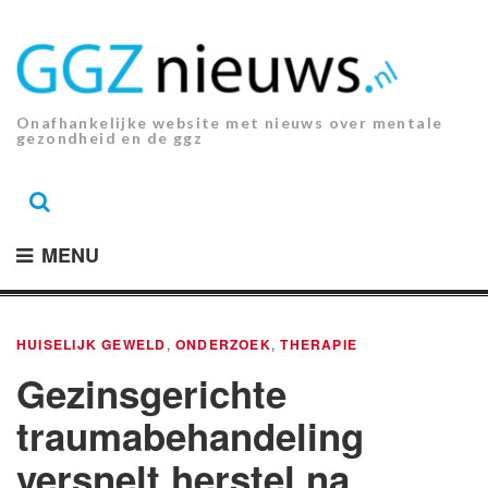
Ga
naar
de
inhoud.
Onafhankelijke website met nieuws over mentale
gezondheid en de ggz
MENU
HUISELIJK GEWELD
,
ONDERZOEK
,
THERAPIE
Gezinsgerichte
traumabehandeling
versnelt herstel na