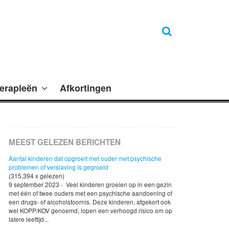
erapieën
Afkortingen
MEEST GELEZEN BERICHTEN
Aantal kinderen dat opgroeit met ouder met psychische
problemen of verslaving is gegroeid
(315,394 x gelezen)
9 september 2023 - Veel kinderen groeien op in een gezin
met één of twee ouders met een psychische aandoening of
een drugs- of alcoholstoornis. Deze kinderen, afgekort ook
wel KOPP/KOV genoemd, lopen een verhoogd risico om op
latere leeftijd...