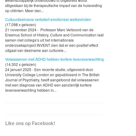
wetenschappelijk onderbouwd of uitgebreid wordt
stilgestaan bij de therapeutische impact van de huisvesting
op cliënten. Meer dan...
Cultuurdeelname verbetert emotioneel welbevinden
(17,098 x gelezen)
21 november 2024 - Professor Marc Verboord van de
Erasmus School of History, Culture and Communication laat
samen met collega’s uit het internationale
onderzoeksproject INVENT zien dat er een positief effect
uitgaat van deelname aan culturele...
Volwassenen met ADHD hebben kortere levensverwachting
(14,302 x gelezen)
24 januari 2025 - Een recente studie, uitgevoerd door
University College London en gepubliceerd in The British
Journal of Psychiatry, heeft aangetoond dat volwassenen
met een diagnose van ADHD een aanzienlijk kortere
levensverwachting hebben in...
Like ons op Facebook!