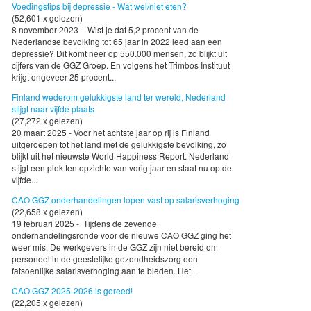
Voedingstips bij depressie - Wat wel/niet eten?
(52,601 x gelezen)
8 november 2023 - Wist je dat 5,2 procent van de
Nederlandse bevolking tot 65 jaar in 2022 leed aan een
depressie? Dit komt neer op 550.000 mensen, zo blijkt uit
cijfers van de GGZ Groep. En volgens het Trimbos Instituut
krijgt ongeveer 25 procent...
Finland wederom gelukkigste land ter wereld, Nederland
stijgt naar vijfde plaats
(27,272 x gelezen)
20 maart 2025 - Voor het achtste jaar op rij is Finland
uitgeroepen tot het land met de gelukkigste bevolking, zo
blijkt uit het nieuwste World Happiness Report. Nederland
stijgt een plek ten opzichte van vorig jaar en staat nu op de
vijfde...
CAO GGZ onderhandelingen lopen vast op salarisverhoging
(22,658 x gelezen)
19 februari 2025 - Tijdens de zevende
onderhandelingsronde voor de nieuwe CAO GGZ ging het
weer mis. De werkgevers in de GGZ zijn niet bereid om
personeel in de geestelijke gezondheidszorg een
fatsoenlijke salarisverhoging aan te bieden. Het...
CAO GGZ 2025-2026 is gereed!
(22,205 x gelezen)