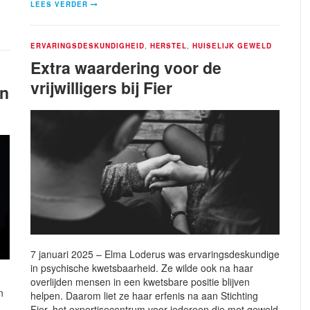
LEES VERDER
ERVARINGSDESKUNDIGHEID
,
HERSTEL
,
HUISELIJK GEWELD
Extra waardering voor de
vrijwilligers bij Fier
en
7 januari 2025 – Elma Loderus was ervaringsdeskundige
in psychische kwetsbaarheid. Ze wilde ook na haar
overlijden mensen in een kwetsbare positie blijven
n
helpen. Daarom liet ze haar erfenis na aan Stichting
Fier, het expertisecentrum voor iedereen die met geweld