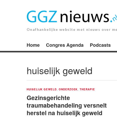
Ga
naar
de
inhoud.
Onafhankelijke website met nieuws over m
Home
Congres Agenda
Podcasts
huiselijk geweld
HUISELIJK GEWELD
,
ONDERZOEK
,
THERAPIE
Gezinsgerichte
traumabehandeling versnelt
herstel na huiselijk geweld