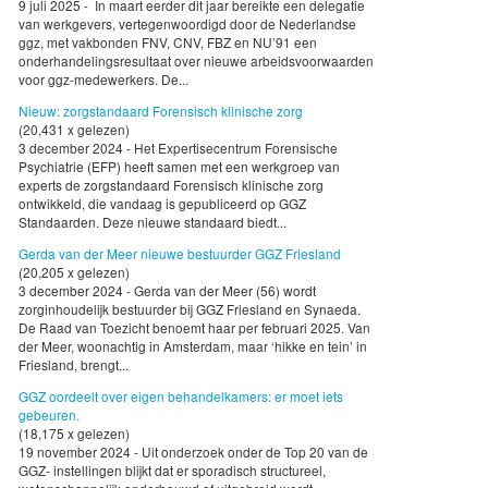
9 juli 2025 - In maart eerder dit jaar bereikte een delegatie
van werkgevers, vertegenwoordigd door de Nederlandse
ggz, met vakbonden FNV, CNV, FBZ en NU’91 een
onderhandelingsresultaat over nieuwe arbeidsvoorwaarden
voor ggz-medewerkers. De...
Nieuw: zorgstandaard Forensisch klinische zorg
(20,431 x gelezen)
3 december 2024 - Het Expertisecentrum Forensische
Psychiatrie (EFP) heeft samen met een werkgroep van
experts de zorgstandaard Forensisch klinische zorg
ontwikkeld, die vandaag is gepubliceerd op GGZ
Standaarden. Deze nieuwe standaard biedt...
Gerda van der Meer nieuwe bestuurder GGZ Friesland
(20,205 x gelezen)
3 december 2024 - Gerda van der Meer (56) wordt
zorginhoudelijk bestuurder bij GGZ Friesland en Synaeda.
De Raad van Toezicht benoemt haar per februari 2025. Van
der Meer, woonachtig in Amsterdam, maar ‘hikke en tein’ in
Friesland, brengt...
GGZ oordeelt over eigen behandelkamers: er moet iets
gebeuren.
(18,175 x gelezen)
19 november 2024 - Uit onderzoek onder de Top 20 van de
GGZ- instellingen blijkt dat er sporadisch structureel,