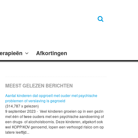
erapieën
Afkortingen
MEEST GELEZEN BERICHTEN
Aantal kinderen dat opgroeit met ouder met psychische
problemen of verslaving is gegroeid
(314,787 x gelezen)
9 september 2023 - Veel kinderen groeien op in een gezin
met één of twee ouders met een psychische aandoening of
een drugs- of alcoholstoornis. Deze kinderen, afgekort ook
wel KOPP/KOV genoemd, lopen een verhoogd risico om op
latere leeftijd...