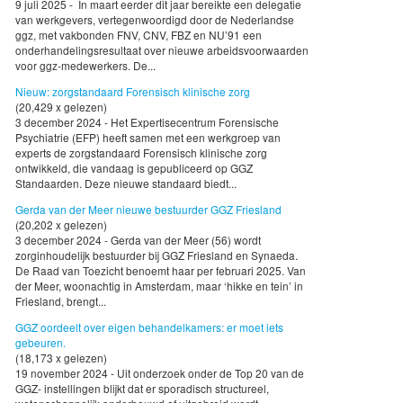
9 juli 2025 - In maart eerder dit jaar bereikte een delegatie
van werkgevers, vertegenwoordigd door de Nederlandse
ggz, met vakbonden FNV, CNV, FBZ en NU’91 een
onderhandelingsresultaat over nieuwe arbeidsvoorwaarden
voor ggz-medewerkers. De...
Nieuw: zorgstandaard Forensisch klinische zorg
(20,429 x gelezen)
3 december 2024 - Het Expertisecentrum Forensische
Psychiatrie (EFP) heeft samen met een werkgroep van
experts de zorgstandaard Forensisch klinische zorg
ontwikkeld, die vandaag is gepubliceerd op GGZ
Standaarden. Deze nieuwe standaard biedt...
Gerda van der Meer nieuwe bestuurder GGZ Friesland
(20,202 x gelezen)
3 december 2024 - Gerda van der Meer (56) wordt
zorginhoudelijk bestuurder bij GGZ Friesland en Synaeda.
De Raad van Toezicht benoemt haar per februari 2025. Van
der Meer, woonachtig in Amsterdam, maar ‘hikke en tein’ in
Friesland, brengt...
GGZ oordeelt over eigen behandelkamers: er moet iets
gebeuren.
(18,173 x gelezen)
19 november 2024 - Uit onderzoek onder de Top 20 van de
GGZ- instellingen blijkt dat er sporadisch structureel,