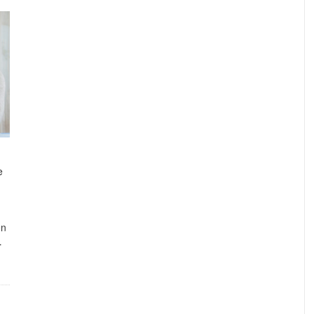
e
en
…