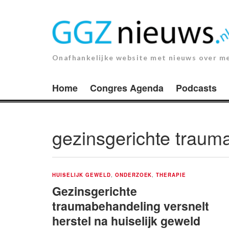
Ga
naar
de
inhoud.
Onafhankelijke website met nieuws over m
Home
Congres Agenda
Podcasts
gezinsgerichte traum
HUISELIJK GEWELD
,
ONDERZOEK
,
THERAPIE
Gezinsgerichte
traumabehandeling versnelt
herstel na huiselijk geweld