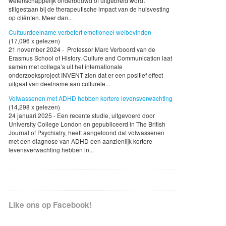
wetenschappelijk onderbouwd of uitgebreid wordt
stilgestaan bij de therapeutische impact van de huisvesting
op cliënten. Meer dan...
Cultuurdeelname verbetert emotioneel welbevinden
(17,096 x gelezen)
21 november 2024 - Professor Marc Verboord van de
Erasmus School of History, Culture and Communication laat
samen met collega’s uit het internationale
onderzoeksproject INVENT zien dat er een positief effect
uitgaat van deelname aan culturele...
Volwassenen met ADHD hebben kortere levensverwachting
(14,298 x gelezen)
24 januari 2025 - Een recente studie, uitgevoerd door
University College London en gepubliceerd in The British
Journal of Psychiatry, heeft aangetoond dat volwassenen
met een diagnose van ADHD een aanzienlijk kortere
levensverwachting hebben in...
Like ons op Facebook!