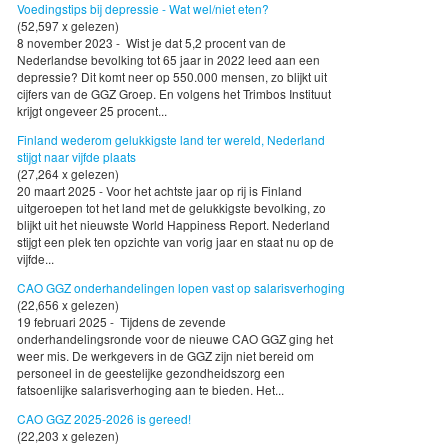
Voedingstips bij depressie - Wat wel/niet eten?
(52,597 x gelezen)
8 november 2023 - Wist je dat 5,2 procent van de
Nederlandse bevolking tot 65 jaar in 2022 leed aan een
depressie? Dit komt neer op 550.000 mensen, zo blijkt uit
cijfers van de GGZ Groep. En volgens het Trimbos Instituut
krijgt ongeveer 25 procent...
Finland wederom gelukkigste land ter wereld, Nederland
stijgt naar vijfde plaats
(27,264 x gelezen)
20 maart 2025 - Voor het achtste jaar op rij is Finland
uitgeroepen tot het land met de gelukkigste bevolking, zo
blijkt uit het nieuwste World Happiness Report. Nederland
stijgt een plek ten opzichte van vorig jaar en staat nu op de
vijfde...
CAO GGZ onderhandelingen lopen vast op salarisverhoging
(22,656 x gelezen)
19 februari 2025 - Tijdens de zevende
onderhandelingsronde voor de nieuwe CAO GGZ ging het
weer mis. De werkgevers in de GGZ zijn niet bereid om
personeel in de geestelijke gezondheidszorg een
fatsoenlijke salarisverhoging aan te bieden. Het...
CAO GGZ 2025-2026 is gereed!
(22,203 x gelezen)