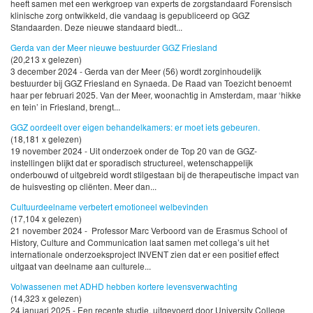
heeft samen met een werkgroep van experts de zorgstandaard Forensisch
klinische zorg ontwikkeld, die vandaag is gepubliceerd op GGZ
Standaarden. Deze nieuwe standaard biedt...
Gerda van der Meer nieuwe bestuurder GGZ Friesland
(20,213 x gelezen)
3 december 2024 - Gerda van der Meer (56) wordt zorginhoudelijk
bestuurder bij GGZ Friesland en Synaeda. De Raad van Toezicht benoemt
haar per februari 2025. Van der Meer, woonachtig in Amsterdam, maar ‘hikke
en tein’ in Friesland, brengt...
GGZ oordeelt over eigen behandelkamers: er moet iets gebeuren.
(18,181 x gelezen)
19 november 2024 - Uit onderzoek onder de Top 20 van de GGZ-
instellingen blijkt dat er sporadisch structureel, wetenschappelijk
onderbouwd of uitgebreid wordt stilgestaan bij de therapeutische impact van
de huisvesting op cliënten. Meer dan...
Cultuurdeelname verbetert emotioneel welbevinden
(17,104 x gelezen)
21 november 2024 - Professor Marc Verboord van de Erasmus School of
History, Culture and Communication laat samen met collega’s uit het
internationale onderzoeksproject INVENT zien dat er een positief effect
uitgaat van deelname aan culturele...
Volwassenen met ADHD hebben kortere levensverwachting
(14,323 x gelezen)
24 januari 2025 - Een recente studie, uitgevoerd door University College