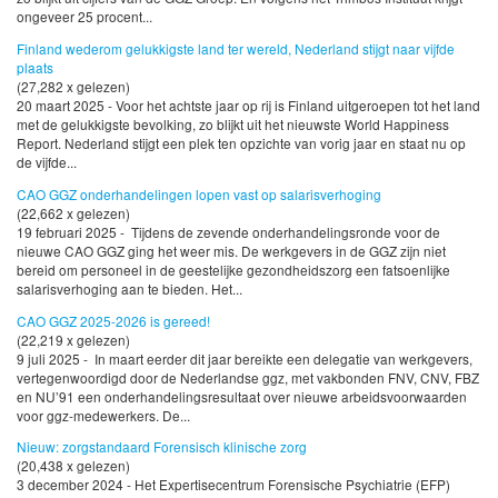
ongeveer 25 procent...
Finland wederom gelukkigste land ter wereld, Nederland stijgt naar vijfde
plaats
(27,282 x gelezen)
20 maart 2025 - Voor het achtste jaar op rij is Finland uitgeroepen tot het land
met de gelukkigste bevolking, zo blijkt uit het nieuwste World Happiness
Report. Nederland stijgt een plek ten opzichte van vorig jaar en staat nu op
de vijfde...
CAO GGZ onderhandelingen lopen vast op salarisverhoging
(22,662 x gelezen)
19 februari 2025 - Tijdens de zevende onderhandelingsronde voor de
nieuwe CAO GGZ ging het weer mis. De werkgevers in de GGZ zijn niet
bereid om personeel in de geestelijke gezondheidszorg een fatsoenlijke
salarisverhoging aan te bieden. Het...
CAO GGZ 2025-2026 is gereed!
(22,219 x gelezen)
9 juli 2025 - In maart eerder dit jaar bereikte een delegatie van werkgevers,
vertegenwoordigd door de Nederlandse ggz, met vakbonden FNV, CNV, FBZ
en NU’91 een onderhandelingsresultaat over nieuwe arbeidsvoorwaarden
voor ggz-medewerkers. De...
Nieuw: zorgstandaard Forensisch klinische zorg
(20,438 x gelezen)
3 december 2024 - Het Expertisecentrum Forensische Psychiatrie (EFP)