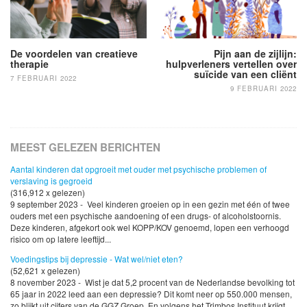
De voordelen van creatieve
Pijn aan de zijlijn:
therapie
hulpverleners vertellen over
suïcide van een cliënt
7 FEBRUARI 2022
9 FEBRUARI 2022
MEEST GELEZEN BERICHTEN
Aantal kinderen dat opgroeit met ouder met psychische problemen of
verslaving is gegroeid
(316,912 x gelezen)
9 september 2023 - Veel kinderen groeien op in een gezin met één of twee
ouders met een psychische aandoening of een drugs- of alcoholstoornis.
Deze kinderen, afgekort ook wel KOPP/KOV genoemd, lopen een verhoogd
risico om op latere leeftijd...
Voedingstips bij depressie - Wat wel/niet eten?
(52,621 x gelezen)
8 november 2023 - Wist je dat 5,2 procent van de Nederlandse bevolking tot
65 jaar in 2022 leed aan een depressie? Dit komt neer op 550.000 mensen,
zo blijkt uit cijfers van de GGZ Groep. En volgens het Trimbos Instituut krijgt