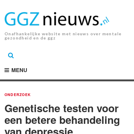
Ga
naar
de
inhoud.
Onafhankelijke website met nieuws over mentale
gezondheid en de ggz
MENU
ONDERZOEK
Genetische testen voor
een betere behandeling
van depressie