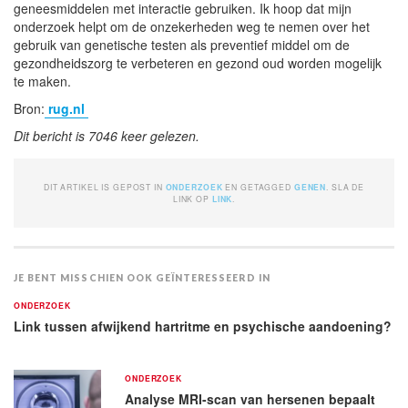
geneesmiddelen met interactie gebruiken. Ik hoop dat mijn
onderzoek helpt om de onzekerheden weg te nemen over het
gebruik van genetische testen als preventief middel om de
gezondheidszorg te verbeteren en gezond oud worden mogelijk
te maken.
Bron:
rug.nl
Dit bericht is 7046 keer gelezen.
DIT ARTIKEL IS GEPOST IN
ONDERZOEK
EN GETAGGED
GENEN
. SLA DE
LINK OP
LINK
.
JE BENT MISSCHIEN OOK GEÏNTERESSEERD IN
ONDERZOEK
Link tussen afwijkend hartritme en psychische aandoening?
ONDERZOEK
Analyse MRI-scan van hersenen bepaalt