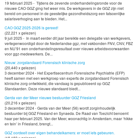
19 februari 2025 - Tijdens de zevende onderhandelingsronde voor de
nieuwe CAO GGZ ging het weer mis. De werkgevers in de GGZ zijn niet
bereid om personeel in de geestelijke gezondheidszorg een fatsoenlijke
salarisverhoging aan te bieden. Het...
CAO GGZ 2025-2026 is gereed!
(22,221 x gelezen)
9 juli 2025 - In maart eerder dit jaar bereikte een delegatie van werkgevers,
vertegenwoordigd door de Nederlandse ggz, met vakbonden FNV, CNV, FBZ
en NU’91 een onderhandelingsresultaat over nieuwe arbeidsvoorwaarden
voor ggz-medewerkers. De...
Nieuw: zorgstandaard Forensisch klinische zorg
(20,440 x gelezen)
3 december 2024 - Het Expertisecentrum Forensische Psychiatrie (EFP)
heeft samen met een werkgroep van experts de zorgstandaard Forensisch
klinische zorg ontwikkeld, die vandaag is gepubliceerd op GGZ
Standaarden. Deze nieuwe standaard biedt...
Gerda van der Meer nieuwe bestuurder GGZ Friesland
(20,216 x gelezen)
3 december 2024 - Gerda van der Meer (56) wordt zorginhoudelijk
bestuurder bij GGZ Friesland en Synaeda. De Raad van Toezicht benoemt
haar per februari 2025. Van der Meer, woonachtig in Amsterdam, maar ‘hikke
en tein’ in Friesland, brengt...
GGZ oordeelt over eigen behandelkamers: er moet iets gebeuren.
(18,183 x gelezen)