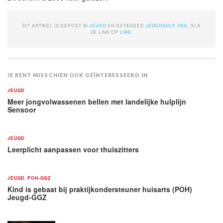
DIT ARTIKEL IS GEPOST IN
JEUGD
EN GETAGGED
JEUGDHULP
,
VNG
. SLA
DE LINK OP
LINK
.
JE BENT MISSCHIEN OOK GEÏNTERESSEERD IN
JEUGD
Meer jongvolwassenen bellen met landelijke hulplijn
Sensoor
JEUGD
Leerplicht aanpassen voor thuiszitters
JEUGD
,
POH-GGZ
Kind is gebaat bij praktijkondersteuner huisarts (POH)
Jeugd-GGZ