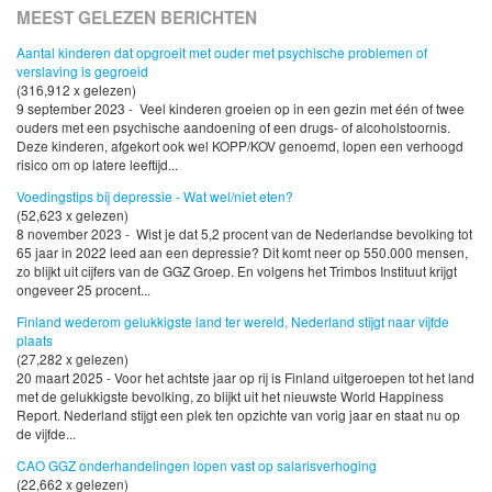
MEEST GELEZEN BERICHTEN
Aantal kinderen dat opgroeit met ouder met psychische problemen of
verslaving is gegroeid
(316,912 x gelezen)
9 september 2023 - Veel kinderen groeien op in een gezin met één of twee
ouders met een psychische aandoening of een drugs- of alcoholstoornis.
Deze kinderen, afgekort ook wel KOPP/KOV genoemd, lopen een verhoogd
risico om op latere leeftijd...
Voedingstips bij depressie - Wat wel/niet eten?
(52,623 x gelezen)
8 november 2023 - Wist je dat 5,2 procent van de Nederlandse bevolking tot
65 jaar in 2022 leed aan een depressie? Dit komt neer op 550.000 mensen,
zo blijkt uit cijfers van de GGZ Groep. En volgens het Trimbos Instituut krijgt
ongeveer 25 procent...
Finland wederom gelukkigste land ter wereld, Nederland stijgt naar vijfde
plaats
(27,282 x gelezen)
20 maart 2025 - Voor het achtste jaar op rij is Finland uitgeroepen tot het land
met de gelukkigste bevolking, zo blijkt uit het nieuwste World Happiness
Report. Nederland stijgt een plek ten opzichte van vorig jaar en staat nu op
de vijfde...
CAO GGZ onderhandelingen lopen vast op salarisverhoging
(22,662 x gelezen)