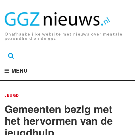
Ga
naar
de
inhoud.
Onafhankelijke website met nieuws over mentale
gezondheid en de ggz
MENU
JEUGD
Gemeenten bezig met
het hervormen van de
jeugdhulp