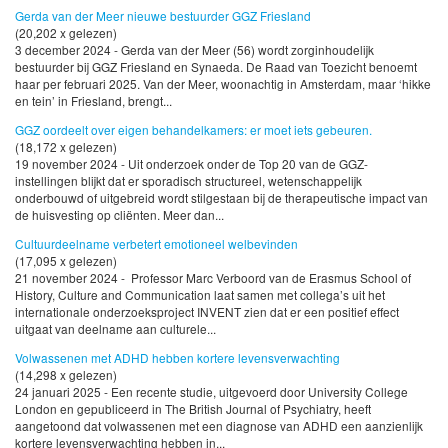
Gerda van der Meer nieuwe bestuurder GGZ Friesland
(20,202 x gelezen)
3 december 2024 - Gerda van der Meer (56) wordt zorginhoudelijk
bestuurder bij GGZ Friesland en Synaeda. De Raad van Toezicht benoemt
haar per februari 2025. Van der Meer, woonachtig in Amsterdam, maar ‘hikke
en tein’ in Friesland, brengt...
GGZ oordeelt over eigen behandelkamers: er moet iets gebeuren.
(18,172 x gelezen)
19 november 2024 - Uit onderzoek onder de Top 20 van de GGZ-
instellingen blijkt dat er sporadisch structureel, wetenschappelijk
onderbouwd of uitgebreid wordt stilgestaan bij de therapeutische impact van
de huisvesting op cliënten. Meer dan...
Cultuurdeelname verbetert emotioneel welbevinden
(17,095 x gelezen)
21 november 2024 - Professor Marc Verboord van de Erasmus School of
History, Culture and Communication laat samen met collega’s uit het
internationale onderzoeksproject INVENT zien dat er een positief effect
uitgaat van deelname aan culturele...
Volwassenen met ADHD hebben kortere levensverwachting
(14,298 x gelezen)
24 januari 2025 - Een recente studie, uitgevoerd door University College
London en gepubliceerd in The British Journal of Psychiatry, heeft
aangetoond dat volwassenen met een diagnose van ADHD een aanzienlijk
kortere levensverwachting hebben in...