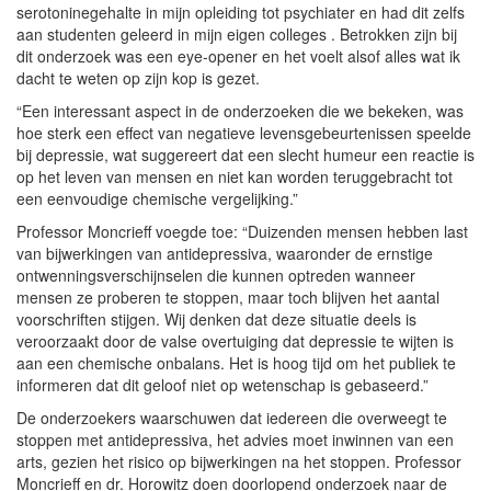
serotoninegehalte in mijn opleiding tot psychiater en had dit zelfs
aan studenten geleerd in mijn eigen colleges . Betrokken zijn bij
dit onderzoek was een eye-opener en het voelt alsof alles wat ik
dacht te weten op zijn kop is gezet.
“Een interessant aspect in de onderzoeken die we bekeken, was
hoe sterk een effect van negatieve levensgebeurtenissen speelde
bij depressie, wat suggereert dat een slecht humeur een reactie is
op het leven van mensen en niet kan worden teruggebracht tot
een eenvoudige chemische vergelijking.”
Professor Moncrieff voegde toe: “Duizenden mensen hebben last
van bijwerkingen van antidepressiva, waaronder de ernstige
ontwenningsverschijnselen die kunnen optreden wanneer
mensen ze proberen te stoppen, maar toch blijven het aantal
voorschriften stijgen. Wij denken dat deze situatie deels is
veroorzaakt door de valse overtuiging dat depressie te wijten is
aan een chemische onbalans. Het is hoog tijd om het publiek te
informeren dat dit geloof niet op wetenschap is gebaseerd.”
De onderzoekers waarschuwen dat iedereen die overweegt te
stoppen met antidepressiva, het advies moet inwinnen van een
arts, gezien het risico op bijwerkingen na het stoppen. Professor
Moncrieff en dr. Horowitz doen doorlopend onderzoek naar de