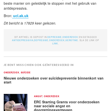
beste manier om geleidelijk te stoppen met het gebruik van
antidepressiva.
Bron:
ucl.ak.uk
Dit bericht is 17829 keer gelezen.
DIT ARTIKEL IS GEPOST IN
DEPRESSIE
,
ONDERZOEK
EN GETAGGED
ANTIDEPRESSIVA
,
DEPRESSIE
,
ONDERZOEK
,
SEROTINE
. SLA DE LINK OP
LINK
.
JE BENT MISSCHIEN OOK GEÏNTERESSEERD IN
ONDERZOEK
,
SUÏCIDE
Nieuwe onderzoeken over suïcidepreventie binnenkort van
start
ANGST
,
ONDERZOEK
ERC Starting Grants voor onderzoeken
naar sociale angst en
doorzettingsvermogen