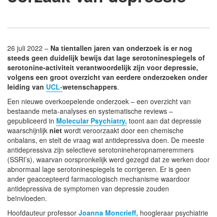
26 juli 2022 –
Na tientallen jaren van onderzoek is er nog
steeds geen duidelijk bewijs dat lage serotoninespiegels of
serotonine-activiteit verantwoordelijk zijn voor depressie,
volgens een groot overzicht van eerdere onderzoeken onder
leiding van
UCL-
wetenschappers
.
Een nieuwe overkoepelende onderzoek – een overzicht van
bestaande meta-analyses en systematische reviews –
gepubliceerd in
Molecular Psychiatry,
toont aan dat depressie
waarschijnlijk
niet
wordt veroorzaakt door een chemische
onbalans, en stelt de vraag wat antidepressiva doen. De meeste
antidepressiva zijn selectieve serotonineheropnameremmers
(SSRI’s), waarvan oorspronkelijk werd gezegd dat ze werken door
abnormaal lage serotoninespiegels te corrigeren. Er is geen
ander geaccepteerd farmacologisch mechanisme waardoor
antidepressiva de symptomen van depressie zouden
beïnvloeden.
Hoofdauteur professor
Joanna Moncrieff,
hoogleraar psychiatrie