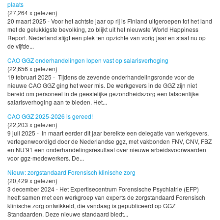
plaats
(27,264 x gelezen)
20 maart 2025 - Voor het achtste jaar op rij is Finland uitgeroepen tot het land
met de gelukkigste bevolking, zo blijkt uit het nieuwste World Happiness
Report. Nederland stijgt een plek ten opzichte van vorig jaar en staat nu op
de vijfde...
CAO GGZ onderhandelingen lopen vast op salarisverhoging
(22,656 x gelezen)
19 februari 2025 - Tijdens de zevende onderhandelingsronde voor de
nieuwe CAO GGZ ging het weer mis. De werkgevers in de GGZ zijn niet
bereid om personeel in de geestelijke gezondheidszorg een fatsoenlijke
salarisverhoging aan te bieden. Het...
CAO GGZ 2025-2026 is gereed!
(22,203 x gelezen)
9 juli 2025 - In maart eerder dit jaar bereikte een delegatie van werkgevers,
vertegenwoordigd door de Nederlandse ggz, met vakbonden FNV, CNV, FBZ
en NU’91 een onderhandelingsresultaat over nieuwe arbeidsvoorwaarden
voor ggz-medewerkers. De...
Nieuw: zorgstandaard Forensisch klinische zorg
(20,429 x gelezen)
3 december 2024 - Het Expertisecentrum Forensische Psychiatrie (EFP)
heeft samen met een werkgroep van experts de zorgstandaard Forensisch
klinische zorg ontwikkeld, die vandaag is gepubliceerd op GGZ
Standaarden. Deze nieuwe standaard biedt...