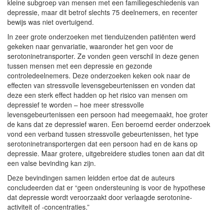
kleine subgroep van mensen met een familiegeschiedenis van
depressie, maar dit betrof slechts 75 deelnemers, en recenter
bewijs was niet overtuigend.
In zeer grote onderzoeken met tienduizenden patiënten werd
gekeken naar genvariatie, waaronder het gen voor de
serotoninetransporter. Ze vonden geen verschil in deze genen
tussen mensen met een depressie en gezonde
controledeelnemers. Deze onderzoeken keken ook naar de
effecten van stressvolle levensgebeurtenissen en vonden dat
deze een sterk effect hadden op het risico van mensen om
depressief te worden – hoe meer stressvolle
levensgebeurtenissen een persoon had meegemaakt, hoe groter
de kans dat ze depressief waren. Een beroemd eerder onderzoek
vond een verband tussen stressvolle gebeurtenissen, het type
serotoninetransportergen dat een persoon had en de kans op
depressie. Maar grotere, uitgebreidere studies tonen aan dat dit
een valse bevinding kan zijn.
Deze bevindingen samen leidden ertoe dat de auteurs
concludeerden dat er “geen ondersteuning is voor de hypothese
dat depressie wordt veroorzaakt door verlaagde serotonine-
activiteit of -concentraties.”