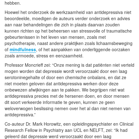
hebben.
Hoewel het onderzoek de werkzaamheid van antidepressiva niet
beoordeelde, moedigen de auteurs verder onderzoek en advies
aan naar behandelingen die zich in plaats daarvan zouden
kunnen richten op het beheersen van stressvolle of traumatische
gebeurtenissen in het leven van mensen, zoals met
psychotherapie, naast andere praktijken zoals lichaamsbeweging
of
mindfulness
, of het aanpakken van onderliggende oorzaken
zoals armoede, stress en eenzaamheid.
Professor Moncrieff zei: “Onze mening is dat patiënten niet verteld
mogen worden dat depressie wordt veroorzaakt door een laag
serotoninegehalte of door een chemische onbalans, en dat ze
niet moeten geloven dat antidepressiva werken door deze
onbewezen afwijkingen aan te pakken. We begrijpen niet wat
antidepressiva precies met de hersenen doen, en door mensen
dit soort verkeerde informatie te geven, kunnen ze geen
weloverwogen beslissing nemen over het al dan niet nemen van
antidepressiva.”
Co-auteur Dr. Mark Horowitz, een opleidingspsychiater en Clinical
Research Fellow in Psychiatry aan UCL en NELFT, zei: “Ik had
geleerd dat depressie werd veroorzaakt door een laag