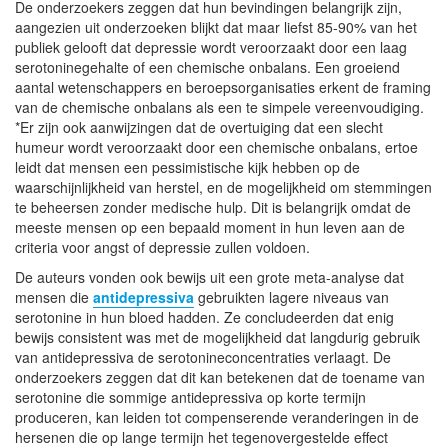
De onderzoekers zeggen dat hun bevindingen belangrijk zijn,
aangezien uit onderzoeken blijkt dat maar liefst 85-90% van het
publiek gelooft dat depressie wordt veroorzaakt door een laag
serotoninegehalte of een chemische onbalans. Een groeiend
aantal wetenschappers en beroepsorganisaties erkent de framing
van de chemische onbalans als een te simpele vereenvoudiging.
*Er zijn ook aanwijzingen dat de overtuiging dat een slecht
humeur wordt veroorzaakt door een chemische onbalans, ertoe
leidt dat mensen een pessimistische kijk hebben op de
waarschijnlijkheid van herstel, en de mogelijkheid om stemmingen
te beheersen zonder medische hulp. Dit is belangrijk omdat de
meeste mensen op een bepaald moment in hun leven aan de
criteria voor angst of depressie zullen voldoen.
De auteurs vonden ook bewijs uit een grote meta-analyse dat
mensen die
antidepressiva
gebruikten lagere niveaus van
serotonine in hun bloed hadden. Ze concludeerden dat enig
bewijs consistent was met de mogelijkheid dat langdurig gebruik
van antidepressiva de serotonineconcentraties verlaagt. De
onderzoekers zeggen dat dit kan betekenen dat de toename van
serotonine die sommige antidepressiva op korte termijn
produceren, kan leiden tot compenserende veranderingen in de
hersenen die op lange termijn het tegenovergestelde effect