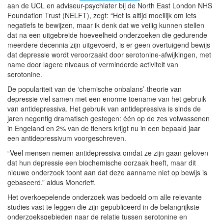
aan de UCL en adviseur-psychiater bij de North East London NHS
Foundation Trust (NELFT), zegt: “Het is altijd moeilijk om iets ​​
negatiefs te bewijzen, maar ik denk dat we veilig kunnen stellen
dat na een uitgebreide hoeveelheid onderzoeken die gedurende
meerdere decennia zijn uitgevoerd, is er geen overtuigend bewijs
dat depressie wordt veroorzaakt door serotonine-afwijkingen, met
name door lagere niveaus of verminderde activiteit van
serotonine.
De populariteit van de ‘chemische onbalans’-theorie van
depressie viel samen met een enorme toename van het gebruik
van antidepressiva. Het gebruik van antidepressiva is sinds de
jaren negentig dramatisch gestegen: één op de zes volwassenen
in Engeland en 2% van de tieners krijgt nu in een bepaald jaar
een antidepressivum voorgeschreven.
“Veel mensen nemen antidepressiva omdat ze zijn gaan geloven
dat hun depressie een biochemische oorzaak heeft, maar dit
nieuwe onderzoek toont aan dat deze aanname niet op bewijs is
gebaseerd.” aldus Moncrieff.
Het overkoepelende onderzoek was bedoeld om alle relevante
studies vast te leggen die zijn gepubliceerd in de belangrijkste
onderzoeksgebieden naar de relatie tussen serotonine en