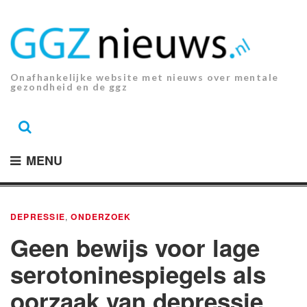
Ga
naar
de
inhoud.
Onafhankelijke website met nieuws over mentale
gezondheid en de ggz
MENU
DEPRESSIE
,
ONDERZOEK
Geen bewijs voor lage
serotoninespiegels als
oorzaak van depressie