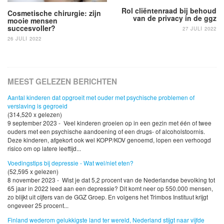
Rol cliëntenraad bij behoud
Cosmetische chirurgie: zijn
van de privacy in de ggz
mooie mensen
succesvoller?
27 JULI 2022
26 JULI 2022
MEEST GELEZEN BERICHTEN
Aantal kinderen dat opgroeit met ouder met psychische problemen of
verslaving is gegroeid
(314,520 x gelezen)
9 september 2023 - Veel kinderen groeien op in een gezin met één of twee
ouders met een psychische aandoening of een drugs- of alcoholstoornis.
Deze kinderen, afgekort ook wel KOPP/KOV genoemd, lopen een verhoogd
risico om op latere leeftijd...
Voedingstips bij depressie - Wat wel/niet eten?
(52,595 x gelezen)
8 november 2023 - Wist je dat 5,2 procent van de Nederlandse bevolking tot
65 jaar in 2022 leed aan een depressie? Dit komt neer op 550.000 mensen,
zo blijkt uit cijfers van de GGZ Groep. En volgens het Trimbos Instituut krijgt
ongeveer 25 procent...
Finland wederom gelukkigste land ter wereld, Nederland stijgt naar vijfde