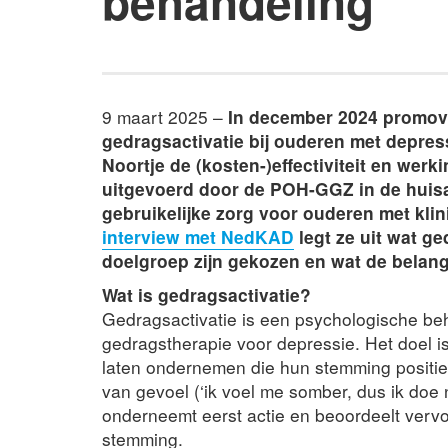
behandeling
9 maart 2025 –
In december 2024 promove
gedragsactivatie bij ouderen met depres
Noortje de (kosten-)effectiviteit en we
uitgevoerd door de POH-GGZ in de huisar
gebruikelijke zorg voor ouderen met klin
interview met NedKAD
legt ze uit wat g
doelgroep zijn gekozen en wat de belang
Wat is gedragsactivatie?
Gedragsactivatie is een psychologische beh
gedragstherapie voor depressie. Het doel i
laten ondernemen die hun stemming positief
van gevoel (‘ik voel me somber, dus ik doe ni
onderneemt eerst actie en beoordeelt vervolg
stemming.