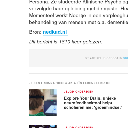
Persona. Ze studeerde Klinische Psychologi
vervolgde haar opleiding met de master He
Momenteel werkt Noortje in een verpleeghui
behandeling van mensen met o.a. dementie
Bron:
nedkad.nl
Dit bericht is 1810 keer gelezen.
DIT ARTIKEL IS GEPOST IN
ON
JE BENT MISSCHIEN OOK GEÏNTERESSEERD IN
JEUGD
,
ONDERZOEK
Explore Your Brain: unieke
neurofeedbacktool helpt
scholieren met ‘groeimindset’
JEUGD
,
ONDERZOEK