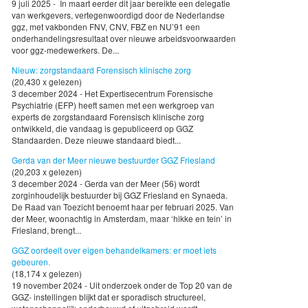
9 juli 2025 - In maart eerder dit jaar bereikte een delegatie
van werkgevers, vertegenwoordigd door de Nederlandse
ggz, met vakbonden FNV, CNV, FBZ en NU’91 een
onderhandelingsresultaat over nieuwe arbeidsvoorwaarden
voor ggz-medewerkers. De...
Nieuw: zorgstandaard Forensisch klinische zorg
(20,430 x gelezen)
3 december 2024 - Het Expertisecentrum Forensische
Psychiatrie (EFP) heeft samen met een werkgroep van
experts de zorgstandaard Forensisch klinische zorg
ontwikkeld, die vandaag is gepubliceerd op GGZ
Standaarden. Deze nieuwe standaard biedt...
Gerda van der Meer nieuwe bestuurder GGZ Friesland
(20,203 x gelezen)
3 december 2024 - Gerda van der Meer (56) wordt
zorginhoudelijk bestuurder bij GGZ Friesland en Synaeda.
De Raad van Toezicht benoemt haar per februari 2025. Van
der Meer, woonachtig in Amsterdam, maar ‘hikke en tein’ in
Friesland, brengt...
GGZ oordeelt over eigen behandelkamers: er moet iets
gebeuren.
(18,174 x gelezen)
19 november 2024 - Uit onderzoek onder de Top 20 van de
GGZ- instellingen blijkt dat er sporadisch structureel,