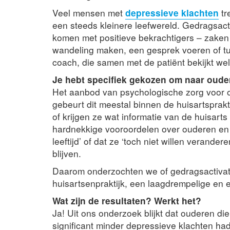
Veel mensen met
depressieve klachten
tr
een steeds kleinere leefwereld. Gedragsacti
komen met positieve bekrachtigers – zaken 
wandeling maken, een gesprek voeren of tui
coach, die samen met de patiënt bekijkt welk
Je hebt specifiek gekozen om naar oude
Het aanbod van psychologische zorg voor ou
gebeurt dit meestal binnen de huisartsprak
of krijgen ze wat informatie van de huisart
hardnekkige vooroordelen over ouderen en p
leeftijd’ of dat ze ‘toch niet willen verande
blijven.
Daarom onderzochten we of gedragsactiva
huisartsenpraktijk, een laagdrempelige en e
Wat zijn de resultaten? Werkt het?
Ja! Uit ons onderzoek blijkt dat ouderen di
significant minder depressieve klachten had