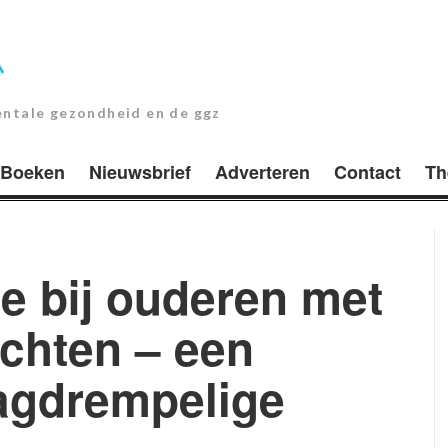
entale gezondheid en de ggz
Boeken
Nieuwsbrief
Adverteren
Contact
Th
e bij ouderen met
achten – een
aagdrempelige