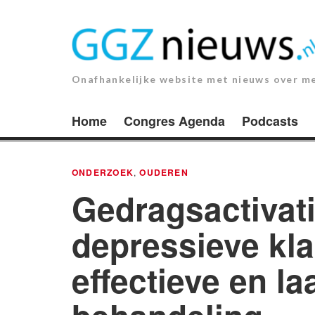
Ga
naar
de
inhoud.
Onafhankelijke website met nieuws over m
Home
Congres Agenda
Podcasts
ONDERZOEK
,
OUDEREN
Gedragsactivati
depressieve kl
effectieve en l