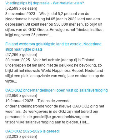
Voedingstips bij depressie - Wat wel/niet eten?
(52,599 x gelezen)
8 november 2023 - Wist je dat 5,2 procent van de
Nederlandse bevolking tot 65 jaar in 2022 leed aan een
depressie? Dit komt neer op 550.000 mensen, zo blijkt uit
cijfers van de GGZ Groep. En volgens het Trimbos Instituut
krijgt ongeveer 25 procent...
Finland wederom gelukkigste land ter wereld, Nederland
stijgt naar vijfde plaats
(27,266 x gelezen)
20 maart 2025 - Voor het achtste jaar op rij is Finland
uitgeroepen tot het land met de gelukkigste bevolking, zo
blijkt uit het nieuwste World Happiness Report. Nederland
stijgt een plek ten opzichte van vorig jaar en staat nu op de
vijfde...
CAO GGZ onderhandelingen lopen vast op salarisverhoging
(22,656 x gelezen)
19 februari 2025 - Tijdens de zevende
onderhandelingsronde voor de nieuwe CAO GGZ ging het
weer mis. De werkgevers in de GGZ zijn niet bereid om
personeel in de geestelijke gezondheidszorg een
fatsoenlijke salarisverhoging aan te bieden. Het...
CAO GGZ 2025-2026 is gereed!
(22,203 x gelezen)