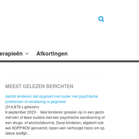
erapieën
Afkortingen
MEEST GELEZEN BERICHTEN
Aantal kinderen dat opgroeit met ouder met psychische
problemen of verslaving is gegroeid
(314,879 x gelezen)
9 september 2023 - Veel kinderen groeien op in een gezin
met één of twee ouders met een psychische aandoening of
een drugs- of alcoholstoornis. Deze kinderen, afgekort ook
wel KOPP/KOV genoemd, lopen een verhoogd risico om op
latere leeftijd...