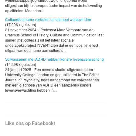
wetenschappelijk onderbouwd of uitgebreid wordt
stilgestaan bij de therapeutische impact van de huisvesting
op cliënten. Meer dan...
Cultuurdeelname verbetert emotioneel welbevinden
(17,096 x gelezen)
21 november 2024 - Professor Marc Verboord van de
Erasmus School of History, Culture and Communication laat
samen met collega’s uit het internationale
onderzoeksproject INVENT zien dat er een positief effect
uitgaat van deelname aan culturele...
Volwassenen met ADHD hebben kortere levensverwachting
(14,298 x gelezen)
24 januari 2025 - Een recente studie, uitgevoerd door
University College London en gepubliceerd in The British
Journal of Psychiatry, heeft aangetoond dat volwassenen
met een diagnose van ADHD een aanzienlijk kortere
levensverwachting hebben in...
Like ons op Facebook!