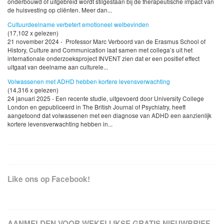
onderbouwd of uitgebreid wordt stilgestaan bij de therapeutische impact van
de huisvesting op cliënten. Meer dan...
Cultuurdeelname verbetert emotioneel welbevinden
(17,102 x gelezen)
21 november 2024 - Professor Marc Verboord van de Erasmus School of
History, Culture and Communication laat samen met collega’s uit het
internationale onderzoeksproject INVENT zien dat er een positief effect
uitgaat van deelname aan culturele...
Volwassenen met ADHD hebben kortere levensverwachting
(14,316 x gelezen)
24 januari 2025 - Een recente studie, uitgevoerd door University College
London en gepubliceerd in The British Journal of Psychiatry, heeft
aangetoond dat volwassenen met een diagnose van ADHD een aanzienlijk
kortere levensverwachting hebben in...
Like ons op Facebook!
AANMELDEN VOOR WEKELIJKSE GRATIS NIEUWBRIEF