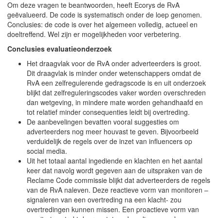
Om deze vragen te beantwoorden, heeft Ecorys de RvA
geëvalueerd. De code is systematisch onder de loep genomen.
Conclusies: de code is over het algemeen volledig, actueel en
doeltreffend. Wel zijn er mogelijkheden voor verbetering.
Conclusies evaluatieonderzoek
Het draagvlak voor de RvA onder adverteerders is groot.
Dit draagvlak is minder onder wetenschappers omdat de
RvA een zelfregulerende gedragscode is en uit onderzoek
blijkt dat zelfreguleringscodes vaker worden overschreden
dan wetgeving, in mindere mate worden gehandhaafd en
tot relatief minder consequenties leidt bij overtreding.
De aanbevelingen bevatten vooral suggesties om
adverteerders nog meer houvast te geven. Bijvoorbeeld
verduidelijk de regels over de inzet van influencers op
social media.
Uit het totaal aantal ingediende en klachten en het aantal
keer dat navolg wordt gegeven aan de uitspraken van de
Reclame Code commissie blijkt dat adverteerders de regels
van de RvA naleven. Deze reactieve vorm van monitoren –
signaleren van een overtreding na een klacht- zou
overtredingen kunnen missen. Een proactieve vorm van