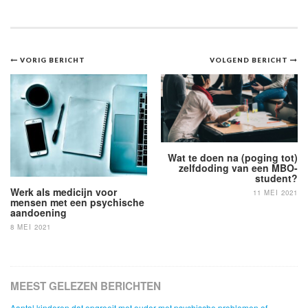
Bericht
VORIG BERICHT
VOLGEND BERICHT
navigatie
Wat te doen na (poging tot)
zelfdoding van een MBO-
student?
Werk als medicijn voor
11 MEI 2021
mensen met een psychische
aandoening
8 MEI 2021
MEEST GELEZEN BERICHTEN
Aantal kinderen dat opgroeit met ouder met psychische problemen of