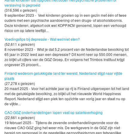
verslaving is gegroeid
(316,596 x gelezen)
9 september 2023 - Veel kinderen groeien op in een gezin met één of twee
ouders met een psychische aandoening of een drugs- of alcoholstoornis.
Deze kinderen, afgekort ook wel KOPP/KOV genoemd, lopen een verhoogd
risico om op latere leeftijd...
Voedingstips bij depressie - Wat wel/niet eten?
(52,611 x gelezen)
8 november 2023 - Wist je dat 5,2 procent van de Nederlandse bevolking tot
65 jaar in 2022 leed aan een depressie? Dit komt neer op 550.000 mensen,
zo blijkt uit cijfers van de GGZ Groep. En volgens het Trimbos Instituut krijgt
ongeveer 25 procent...
Finland wederom gelukkigste land ter wereld, Nederland stijgt naar vijfde
plaats
(27,278 x gelezen)
20 maart 2025 - Voor het achtste jaar op rij is Finland uitgeroepen tot het land
met de gelukkigste bevolking, zo blijkt uit het nieuwste World Happiness
Report. Nederland stijgt een plek ten opzichte van vorig jaar en staat nu op
de vijfde...
CAO GGZ onderhandelingen lopen vast op salarisverhoging
(22,661 x gelezen)
19 februari 2025 - Tijdens de zevende onderhandelingsronde voor de
nieuwe CAO GGZ ging het weer mis. De werkgevers in de GGZ zijn niet
bereid om personeel in de geestelijke gezondheidszorg een fatsoenlijke