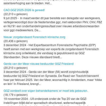
salarisverhoging aan te bieden. Het...
CAO GGZ 2025-2026 is gereed!
(22,213 x gelezen)
9 juli 2025 - In maart eerder dit jaar bereikte een delegatie van werkgevers,
vertegenwoordigd door de Nederlandse ggz, met vakbonden FNV, CNV, FBZ
en NU’91 een onderhandelingsresultaat over nieuwe arbeidsvoorwaarden
voor ggz-medewerkers. De...
Nieuw: zorgstandaard Forensisch klinische zorg
(20,436 x gelezen)
3 december 2024 - Het Expertisecentrum Forensische Psychiatrie (EFP)
heeft samen met een werkgroep van experts de zorgstandaard Forensisch
klinische zorg ontwikkeld, die vandaag is gepubliceerd op GGZ
Standaarden. Deze nieuwe standaard biedt...
Gerda van der Meer nieuwe bestuurder GGZ Friesland
(20,210 x gelezen)
3 december 2024 - Gerda van der Meer (56) wordt zorginhoudelijk
bestuurder bij GGZ Friesland en Synaeda. De Raad van Toezicht benoemt
haar per februari 2025. Van der Meer, woonachtig in Amsterdam, maar ‘hikke
en tein’ in Friesland, brengt...
GGZ oordeelt over eigen behandelkamers: er moet iets gebeuren.
(18,179 x gelezen)
19 november 2024 - Uit onderzoek onder de Top 20 van de GGZ-
instellingen blijkt dat er sporadisch structureel, wetenschappelijk