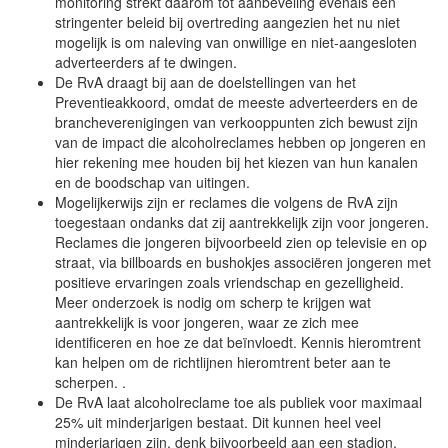
monitoring strekt daarom tot aanbeveling evenals een
stringenter beleid bij overtreding aangezien het nu niet
mogelijk is om naleving van onwillige en niet-aangesloten
adverteerders af te dwingen.
De RvA draagt bij aan de doelstellingen van het
Preventieakkoord, omdat de meeste adverteerders en de
brancheverenigingen van verkooppunten zich bewust zijn
van de impact die alcoholreclames hebben op jongeren en
hier rekening mee houden bij het kiezen van hun kanalen
en de boodschap van uitingen.
Mogelijkerwijs zijn er reclames die volgens de RvA zijn
toegestaan ondanks dat zij aantrekkelijk zijn voor jongeren.
Reclames die jongeren bijvoorbeeld zien op televisie en op
straat, via billboards en bushokjes associëren jongeren met
positieve ervaringen zoals vriendschap en gezelligheid.
Meer onderzoek is nodig om scherp te krijgen wat
aantrekkelijk is voor jongeren, waar ze zich mee
identificeren en hoe ze dat beïnvloedt. Kennis hieromtrent
kan helpen om de richtlijnen hieromtrent beter aan te
scherpen. .
De RvA laat alcoholreclame toe als publiek voor maximaal
25% uit minderjarigen bestaat. Dit kunnen heel veel
minderjarigen zijn, denk bijvoorbeeld aan een stadion.