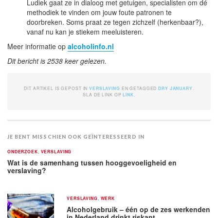
Ludiek gaat ze in dialoog met getuigen, specialisten om dé
methodiek te vinden om jouw foute patronen te
doorbreken. Soms praat ze tegen zichzelf (herkenbaar?),
vanaf nu kan je stiekem meeluisteren.
Meer informatie op
alcoholinfo.nl
Dit bericht is 2538 keer gelezen.
DIT ARTIKEL IS GEPOST IN
VERSLAVING
EN GETAGGED
DRY JANUARY
.
SLA DE LINK OP
LINK
.
JE BENT MISSCHIEN OOK GEÏNTERESSEERD IN
ONDERZOEK
,
VERSLAVING
Wat is de samenhang tussen hooggevoeligheid en
verslaving?
VERSLAVING
,
WERK
Alcoholgebruik – één op de zes werkenden
in Nederland drinkt riskant