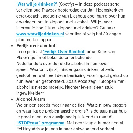
‘Wat wil je drinken?’
(Spotify) – In deze podcast serie
vertellen oud Playboy hoofdredacteur Jan Heemskerk en
detox-coach Jacqueline van Lieshout openhartig over hun
ervaringen om te stoppen met alcohol. Wil je meer
informatie hoe jij kunt stoppen met drinken? Ga naar
www.watwiljedrinken.nl
voor tips of volg het 30 dagen
plan om te stoppen.
Eerlijk over alcohol
In de podcast
‘Eerlijk Over Alcohol’
praat Koos van
Plateringen met bekende én onbekende
Nederlanders over de rol die alcohol in hun leven
speelt. Waarom zijn zij minder gaan drinken, of zelfs
gestopt, en wat heeft deze beslissing voor impact gehad op
hun leven en gezondheid. Zoals Koos zegt: “Stoppen met
alcohol is niet zo moeilijk. Nuchter leven is een stuk
ingewikkelder.”
Alcohol Alarm
We grijpen steeds meer naar de fles. Wat zijn jouw triggers
en waar ligt de problematische grens? Is de stap naar hulp
te groot of net een duwtje nodig, luister dan naar dit
“STOPcast” programma
. Met een vleugje humor neemt
Evi Heyndrickx je mee in haar ontwapenend verhaal.