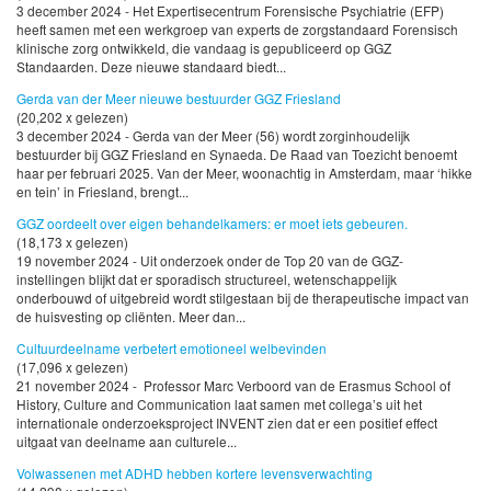
3 december 2024 - Het Expertisecentrum Forensische Psychiatrie (EFP)
heeft samen met een werkgroep van experts de zorgstandaard Forensisch
klinische zorg ontwikkeld, die vandaag is gepubliceerd op GGZ
Standaarden. Deze nieuwe standaard biedt...
Gerda van der Meer nieuwe bestuurder GGZ Friesland
(20,202 x gelezen)
3 december 2024 - Gerda van der Meer (56) wordt zorginhoudelijk
bestuurder bij GGZ Friesland en Synaeda. De Raad van Toezicht benoemt
haar per februari 2025. Van der Meer, woonachtig in Amsterdam, maar ‘hikke
en tein’ in Friesland, brengt...
GGZ oordeelt over eigen behandelkamers: er moet iets gebeuren.
(18,173 x gelezen)
19 november 2024 - Uit onderzoek onder de Top 20 van de GGZ-
instellingen blijkt dat er sporadisch structureel, wetenschappelijk
onderbouwd of uitgebreid wordt stilgestaan bij de therapeutische impact van
de huisvesting op cliënten. Meer dan...
Cultuurdeelname verbetert emotioneel welbevinden
(17,096 x gelezen)
21 november 2024 - Professor Marc Verboord van de Erasmus School of
History, Culture and Communication laat samen met collega’s uit het
internationale onderzoeksproject INVENT zien dat er een positief effect
uitgaat van deelname aan culturele...
Volwassenen met ADHD hebben kortere levensverwachting