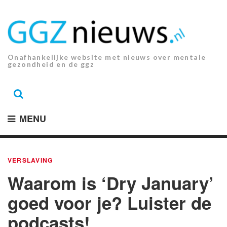
Ga
naar
de
inhoud.
Onafhankelijke website met nieuws over mentale
gezondheid en de ggz
MENU
VERSLAVING
Waarom is ‘Dry January’
goed voor je? Luister de
podcasts!