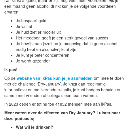
Dat klinkt al goed, maar er zijn nog veel meer voordelen. Als je
een maand geen alcohol drinkt kun je de volgende voordelen
ervaren:
Je bespaart geld
Je valt af
Je huid ziet er mooier uit
Het meedoen geeft je een sterk gevoel van succes
Je bewijst aan jezelf en je omgeving dat je geen alcohol
nodig hebt en alcoholvrij kunt zijn
Je kunt je beter concentreren
Je wordt gezonder
Ik pas!
Op de
website van IkPas kun je je aanmelden
om mee te doen
met de challenge ‘Dry-January’. Je krijgt dan regelmatig
informatieve en motiverende e-mails, je kunt badges behalen en
samen met vrienden of collega’s een team vormen.
In 2023 deden er tot nu toe 41852 mensen mee aan IkPas.
Meer weten over de effecten van Dry January? Luister naar
deze podcasts;
Wat wil je drinken?