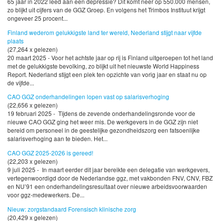
65 jaar in 2022 leed aan een depressie? Dit komt neer op 550.000 mensen,
zo blijkt uit cijfers van de GGZ Groep. En volgens het Trimbos Instituut krijgt
ongeveer 25 procent...
Finland wederom gelukkigste land ter wereld, Nederland stijgt naar vijfde
plaats
(27,264 x gelezen)
20 maart 2025 - Voor het achtste jaar op rij is Finland uitgeroepen tot het land
met de gelukkigste bevolking, zo blijkt uit het nieuwste World Happiness
Report. Nederland stijgt een plek ten opzichte van vorig jaar en staat nu op
de vijfde...
CAO GGZ onderhandelingen lopen vast op salarisverhoging
(22,656 x gelezen)
19 februari 2025 - Tijdens de zevende onderhandelingsronde voor de
nieuwe CAO GGZ ging het weer mis. De werkgevers in de GGZ zijn niet
bereid om personeel in de geestelijke gezondheidszorg een fatsoenlijke
salarisverhoging aan te bieden. Het...
CAO GGZ 2025-2026 is gereed!
(22,203 x gelezen)
9 juli 2025 - In maart eerder dit jaar bereikte een delegatie van werkgevers,
vertegenwoordigd door de Nederlandse ggz, met vakbonden FNV, CNV, FBZ
en NU’91 een onderhandelingsresultaat over nieuwe arbeidsvoorwaarden
voor ggz-medewerkers. De...
Nieuw: zorgstandaard Forensisch klinische zorg
(20,429 x gelezen)