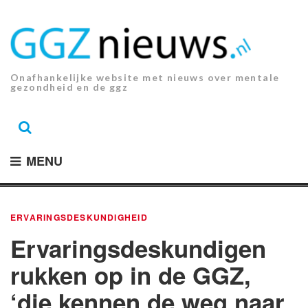
Ga
naar
de
inhoud.
Onafhankelijke website met nieuws over mentale
gezondheid en de ggz
MENU
ERVARINGSDESKUNDIGHEID
Ervaringsdeskundigen
rukken op in de GGZ,
‘die kennen de weg naar