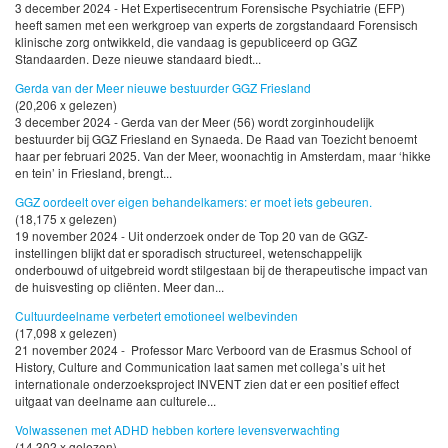
3 december 2024 - Het Expertisecentrum Forensische Psychiatrie (EFP)
heeft samen met een werkgroep van experts de zorgstandaard Forensisch
klinische zorg ontwikkeld, die vandaag is gepubliceerd op GGZ
Standaarden. Deze nieuwe standaard biedt...
Gerda van der Meer nieuwe bestuurder GGZ Friesland
(20,206 x gelezen)
3 december 2024 - Gerda van der Meer (56) wordt zorginhoudelijk
bestuurder bij GGZ Friesland en Synaeda. De Raad van Toezicht benoemt
haar per februari 2025. Van der Meer, woonachtig in Amsterdam, maar ‘hikke
en tein’ in Friesland, brengt...
GGZ oordeelt over eigen behandelkamers: er moet iets gebeuren.
(18,175 x gelezen)
19 november 2024 - Uit onderzoek onder de Top 20 van de GGZ-
instellingen blijkt dat er sporadisch structureel, wetenschappelijk
onderbouwd of uitgebreid wordt stilgestaan bij de therapeutische impact van
de huisvesting op cliënten. Meer dan...
Cultuurdeelname verbetert emotioneel welbevinden
(17,098 x gelezen)
21 november 2024 - Professor Marc Verboord van de Erasmus School of
History, Culture and Communication laat samen met collega’s uit het
internationale onderzoeksproject INVENT zien dat er een positief effect
uitgaat van deelname aan culturele...
Volwassenen met ADHD hebben kortere levensverwachting
(14,302 x gelezen)