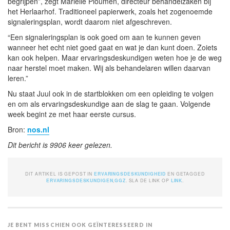
begrijpen”, zegt Mariëlle Ploumen, directeur behandelzaken bij
het Herlaarhof. Traditioneel papierwerk, zoals het zogenoemde
signaleringsplan, wordt daarom niet afgeschreven.
“Een signaleringsplan is ook goed om aan te kunnen geven
wanneer het echt niet goed gaat en wat je dan kunt doen. Zoiets
kan ook helpen. Maar ervaringsdeskundigen weten hoe je de weg
naar herstel moet maken. Wij als behandelaren willen daarvan
leren.”
Nu staat Juul ook in de startblokken om een opleiding te volgen
en om als ervaringsdeskundige aan de slag te gaan. Volgende
week begint ze met haar eerste cursus.
Bron:
nos.nl
Dit bericht is 9906 keer gelezen.
DIT ARTIKEL IS GEPOST IN
ERVARINGSDESKUNDIGHEID
EN GETAGGED
ERVARINGSDESKUNDIGEN
,
GGZ
. SLA DE LINK OP
LINK
.
JE BENT MISSCHIEN OOK GEÏNTERESSEERD IN