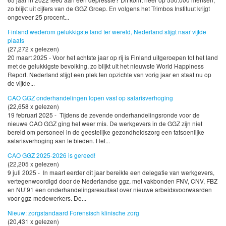
zo blijkt uit cijfers van de GGZ Groep. En volgens het Trimbos Instituut krijgt
ongeveer 25 procent...
Finland wederom gelukkigste land ter wereld, Nederland stijgt naar vijfde
plaats
(27,272 x gelezen)
20 maart 2025 - Voor het achtste jaar op rij is Finland uitgeroepen tot het land
met de gelukkigste bevolking, zo blijkt uit het nieuwste World Happiness
Report. Nederland stijgt een plek ten opzichte van vorig jaar en staat nu op
de vijfde...
CAO GGZ onderhandelingen lopen vast op salarisverhoging
(22,658 x gelezen)
19 februari 2025 - Tijdens de zevende onderhandelingsronde voor de
nieuwe CAO GGZ ging het weer mis. De werkgevers in de GGZ zijn niet
bereid om personeel in de geestelijke gezondheidszorg een fatsoenlijke
salarisverhoging aan te bieden. Het...
CAO GGZ 2025-2026 is gereed!
(22,205 x gelezen)
9 juli 2025 - In maart eerder dit jaar bereikte een delegatie van werkgevers,
vertegenwoordigd door de Nederlandse ggz, met vakbonden FNV, CNV, FBZ
en NU’91 een onderhandelingsresultaat over nieuwe arbeidsvoorwaarden
voor ggz-medewerkers. De...
Nieuw: zorgstandaard Forensisch klinische zorg
(20,431 x gelezen)