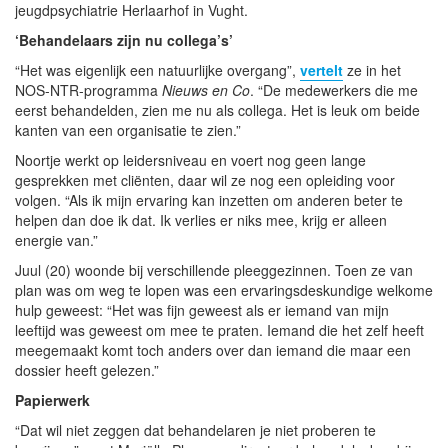
jeugdpsychiatrie Herlaarhof in Vught.
‘Behandelaars zijn nu collega’s’
“Het was eigenlijk een natuurlijke overgang”,
vertelt
ze in het
NOS-NTR-programma
Nieuws en Co
. “De medewerkers die me
eerst behandelden, zien me nu als collega. Het is leuk om beide
kanten van een organisatie te zien.”
Noortje werkt op leidersniveau en voert nog geen lange
gesprekken met cliënten, daar wil ze nog een opleiding voor
volgen. “Als ik mijn ervaring kan inzetten om anderen beter te
helpen dan doe ik dat. Ik verlies er niks mee, krijg er alleen
energie van.”
Juul (20) woonde bij verschillende pleeggezinnen. Toen ze van
plan was om weg te lopen was een ervaringsdeskundige welkome
hulp geweest: “Het was fijn geweest als er iemand van mijn
leeftijd was geweest om mee te praten. Iemand die het zelf heeft
meegemaakt komt toch anders over dan iemand die maar een
dossier heeft gelezen.”
Papierwerk
“Dat wil niet zeggen dat behandelaren je niet proberen te