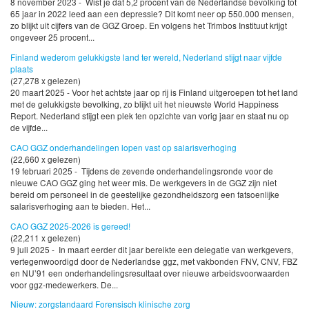
8 november 2023 - Wist je dat 5,2 procent van de Nederlandse bevolking tot
65 jaar in 2022 leed aan een depressie? Dit komt neer op 550.000 mensen,
zo blijkt uit cijfers van de GGZ Groep. En volgens het Trimbos Instituut krijgt
ongeveer 25 procent...
Finland wederom gelukkigste land ter wereld, Nederland stijgt naar vijfde
plaats
(27,278 x gelezen)
20 maart 2025 - Voor het achtste jaar op rij is Finland uitgeroepen tot het land
met de gelukkigste bevolking, zo blijkt uit het nieuwste World Happiness
Report. Nederland stijgt een plek ten opzichte van vorig jaar en staat nu op
de vijfde...
CAO GGZ onderhandelingen lopen vast op salarisverhoging
(22,660 x gelezen)
19 februari 2025 - Tijdens de zevende onderhandelingsronde voor de
nieuwe CAO GGZ ging het weer mis. De werkgevers in de GGZ zijn niet
bereid om personeel in de geestelijke gezondheidszorg een fatsoenlijke
salarisverhoging aan te bieden. Het...
CAO GGZ 2025-2026 is gereed!
(22,211 x gelezen)
9 juli 2025 - In maart eerder dit jaar bereikte een delegatie van werkgevers,
vertegenwoordigd door de Nederlandse ggz, met vakbonden FNV, CNV, FBZ
en NU’91 een onderhandelingsresultaat over nieuwe arbeidsvoorwaarden
voor ggz-medewerkers. De...
Nieuw: zorgstandaard Forensisch klinische zorg