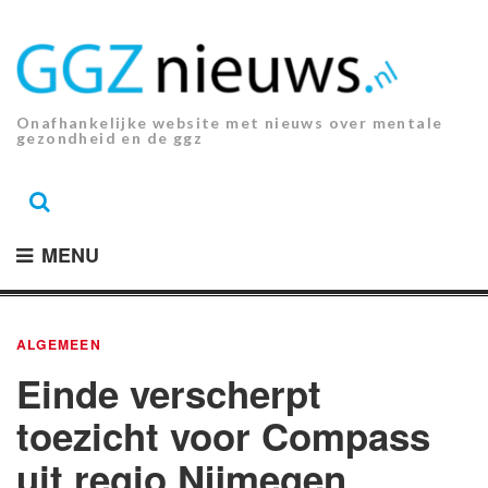
Ga
naar
de
inhoud.
Onafhankelijke website met nieuws over mentale
gezondheid en de ggz
MENU
ALGEMEEN
Einde verscherpt
toezicht voor Compass
uit regio Nijmegen