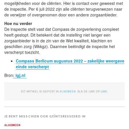
mogelijkheden voor de cliënten. Hier is contact over geweest met
de inspectie. Per 6 juli 2022 zijn alle cliënten terugverwezen naar
de verwijzer of overgenomen door een andere zorgaanbieder.
Hoe nu verder
De inspectie stelt vast dat Compass de zorgverlening compleet
heeft gestopt. Dit betekent dat de instelling niet langer een
zorgaanbieder is in de zin van de Wet kwaliteit, klachten en
geschillen zorg (Wkkgz). Daarmee beëindigt de inspectie het
verscherpt toezicht.
Compass Berlicum augustus 2022 – zakelijke weergave
einde verscherpt
Bron
: igj.nl
DIT ARTIKEL IS GEPOST IN
ALGEMEEN
. SLA DE LINK OP.
LINK
.
JE BENT MISSCHIEN OOK GEÏNTERESSEERD IN
ALGEMEEN