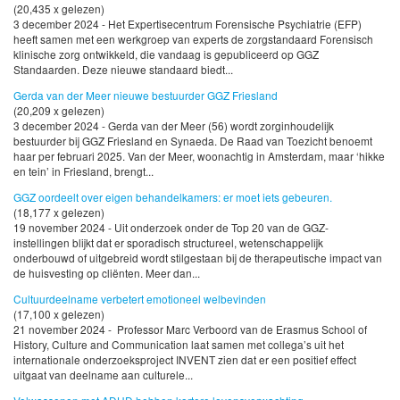
(20,435 x gelezen)
3 december 2024 - Het Expertisecentrum Forensische Psychiatrie (EFP)
heeft samen met een werkgroep van experts de zorgstandaard Forensisch
klinische zorg ontwikkeld, die vandaag is gepubliceerd op GGZ
Standaarden. Deze nieuwe standaard biedt...
Gerda van der Meer nieuwe bestuurder GGZ Friesland
(20,209 x gelezen)
3 december 2024 - Gerda van der Meer (56) wordt zorginhoudelijk
bestuurder bij GGZ Friesland en Synaeda. De Raad van Toezicht benoemt
haar per februari 2025. Van der Meer, woonachtig in Amsterdam, maar ‘hikke
en tein’ in Friesland, brengt...
GGZ oordeelt over eigen behandelkamers: er moet iets gebeuren.
(18,177 x gelezen)
19 november 2024 - Uit onderzoek onder de Top 20 van de GGZ-
instellingen blijkt dat er sporadisch structureel, wetenschappelijk
onderbouwd of uitgebreid wordt stilgestaan bij de therapeutische impact van
de huisvesting op cliënten. Meer dan...
Cultuurdeelname verbetert emotioneel welbevinden
(17,100 x gelezen)
21 november 2024 - Professor Marc Verboord van de Erasmus School of
History, Culture and Communication laat samen met collega’s uit het
internationale onderzoeksproject INVENT zien dat er een positief effect
uitgaat van deelname aan culturele...