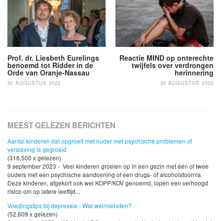
navigatie
Prof. dr. Liesbeth Eurelings
Reactie MIND op onterechte
benoemd tot Ridder in de
twijfels over verdrongen
Orde van Oranje-Nassau
herinnering
30 AUGUSTUS 2022
30 AUGUSTUS 2022
MEEST GELEZEN BERICHTEN
Aantal kinderen dat opgroeit met ouder met psychische problemen of
verslaving is gegroeid
(316,500 x gelezen)
9 september 2023 - Veel kinderen groeien op in een gezin met één of twee
ouders met een psychische aandoening of een drugs- of alcoholstoornis.
Deze kinderen, afgekort ook wel KOPP/KOV genoemd, lopen een verhoogd
risico om op latere leeftijd...
Voedingstips bij depressie - Wat wel/niet eten?
(52,609 x gelezen)