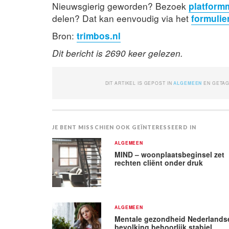
Nieuwsgierig geworden? Bezoek
platformm
delen? Dat kan eenvoudig via het
formulie
Bron:
trimbos.nl
Dit bericht is 2690 keer gelezen.
DIT ARTIKEL IS GEPOST IN
ALGEMEEN
EN GETA
JE BENT MISSCHIEN OOK GEÏNTERESSEERD IN
ALGEMEEN
MIND – woonplaatsbeginsel zet
rechten cliënt onder druk
ALGEMEEN
Mentale gezondheid Nederlands
bevolking behoorlijk stabiel