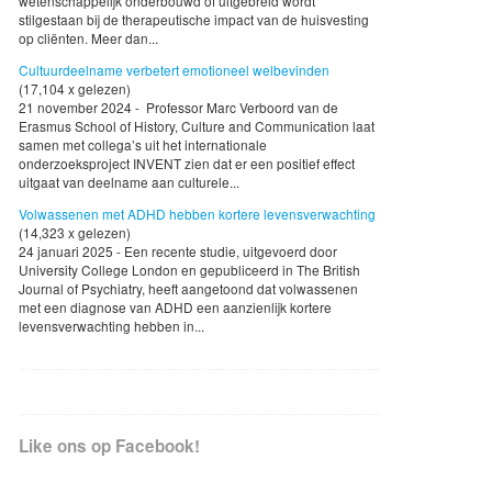
wetenschappelijk onderbouwd of uitgebreid wordt
stilgestaan bij de therapeutische impact van de huisvesting
op cliënten. Meer dan...
Cultuurdeelname verbetert emotioneel welbevinden
(17,104 x gelezen)
21 november 2024 - Professor Marc Verboord van de
Erasmus School of History, Culture and Communication laat
samen met collega’s uit het internationale
onderzoeksproject INVENT zien dat er een positief effect
uitgaat van deelname aan culturele...
Volwassenen met ADHD hebben kortere levensverwachting
(14,323 x gelezen)
24 januari 2025 - Een recente studie, uitgevoerd door
University College London en gepubliceerd in The British
Journal of Psychiatry, heeft aangetoond dat volwassenen
met een diagnose van ADHD een aanzienlijk kortere
levensverwachting hebben in...
Like ons op Facebook!