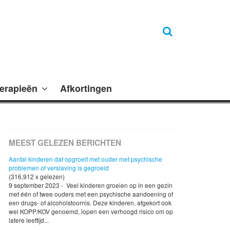
erapieën
Afkortingen
MEEST GELEZEN BERICHTEN
Aantal kinderen dat opgroeit met ouder met psychische
problemen of verslaving is gegroeid
(316,912 x gelezen)
9 september 2023 - Veel kinderen groeien op in een gezin
met één of twee ouders met een psychische aandoening of
een drugs- of alcoholstoornis. Deze kinderen, afgekort ook
wel KOPP/KOV genoemd, lopen een verhoogd risico om op
latere leeftijd...