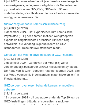
9 juli 2025 - In maart eerder dit jaar bereikte een delegatie
van werkgevers, vertegenwoordigd door de Nederlandse
ggz, met vakbonden FNV, CNV, FBZ en NU’91 een
onderhandelingsresultaat over nieuwe arbeidsvoorwaarden
voor ggz-medewerkers. De...
Nieuw: zorgstandaard Forensisch klinische zorg
(20,438 x gelezen)
3 december 2024 - Het Expertisecentrum Forensische
Psychiatrie (EFP) heeft samen met een werkgroep van
experts de zorgstandaard Forensisch klinische zorg
ontwikkeld, die vandaag is gepubliceerd op GGZ
Standaarden. Deze nieuwe standaard biedt...
Gerda van der Meer nieuwe bestuurder GGZ Friesland
(20,213 x gelezen)
3 december 2024 - Gerda van der Meer (56) wordt
zorginhoudelijk bestuurder bij GGZ Friesland en Synaeda.
De Raad van Toezicht benoemt haar per februari 2025. Van
der Meer, woonachtig in Amsterdam, maar ‘hikke en tein’ in
Friesland, brengt...
GGZ oordeelt over eigen behandelkamers: er moet iets
gebeuren.
(18,181 x gelezen)
19 november 2024 - Uit onderzoek onder de Top 20 van de
GGZ- instellingen blijkt dat er sporadisch structureel,