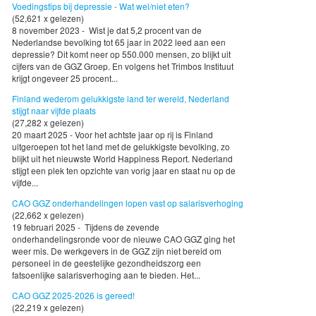
Voedingstips bij depressie - Wat wel/niet eten?
(52,621 x gelezen)
8 november 2023 - Wist je dat 5,2 procent van de
Nederlandse bevolking tot 65 jaar in 2022 leed aan een
depressie? Dit komt neer op 550.000 mensen, zo blijkt uit
cijfers van de GGZ Groep. En volgens het Trimbos Instituut
krijgt ongeveer 25 procent...
Finland wederom gelukkigste land ter wereld, Nederland
stijgt naar vijfde plaats
(27,282 x gelezen)
20 maart 2025 - Voor het achtste jaar op rij is Finland
uitgeroepen tot het land met de gelukkigste bevolking, zo
blijkt uit het nieuwste World Happiness Report. Nederland
stijgt een plek ten opzichte van vorig jaar en staat nu op de
vijfde...
CAO GGZ onderhandelingen lopen vast op salarisverhoging
(22,662 x gelezen)
19 februari 2025 - Tijdens de zevende
onderhandelingsronde voor de nieuwe CAO GGZ ging het
weer mis. De werkgevers in de GGZ zijn niet bereid om
personeel in de geestelijke gezondheidszorg een
fatsoenlijke salarisverhoging aan te bieden. Het...
CAO GGZ 2025-2026 is gereed!
(22,219 x gelezen)