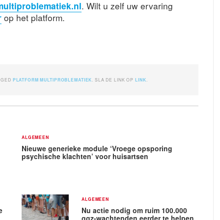
ultiproblematiek.nl
. Wilt u zelf uw ervaring
r
op het platform.
GGED
PLATFORM MULTIPROBLEMATIEK
. SLA DE LINK OP
LINK
.
ALGEMEEN
Nieuwe generieke module ‘Vroege opsporing
psychische klachten’ voor huisartsen
ALGEMEEN
e
Nu actie nodig om ruim 100.000
ggz-wachtenden eerder te helpen