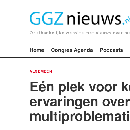
Ga
naar
de
inhoud.
Onafhankelijke website met nieuws over m
Home
Congres Agenda
Podcasts
ALGEMEEN
Eén plek voor k
ervaringen ove
multiproblemat