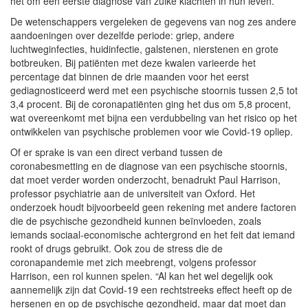
het om een eerste diagnose van zulke klachten in hun leven.
De wetenschappers vergeleken de gegevens van nog zes andere
aandoeningen over dezelfde periode: griep, andere
luchtweginfecties, huidinfectie, galstenen, nierstenen en grote
botbreuken. Bij patiënten met deze kwalen varieerde het
percentage dat binnen de drie maanden voor het eerst
gediagnosticeerd werd met een psychische stoornis tussen 2,5 tot
3,4 procent. Bij de coronapatiënten ging het dus om 5,8 procent,
wat overeenkomt met bijna een verdubbeling van het risico op het
ontwikkelen van psychische problemen voor wie Covid-19 opliep.
Of er sprake is van een direct verband tussen de
coronabesmetting en de diagnose van een psychische stoornis,
dat moet verder worden onderzocht, benadrukt Paul Harrison,
professor psychiatrie aan de universiteit van Oxford. Het
onderzoek houdt bijvoorbeeld geen rekening met andere factoren
die de psychische gezondheid kunnen beïnvloeden, zoals
iemands sociaal-economische achtergrond en het feit dat iemand
rookt of drugs gebruikt. Ook zou de stress die de
coronapandemie met zich meebrengt, volgens professor
Harrison, een rol kunnen spelen. “Al kan het wel degelijk ook
aannemelijk zijn dat Covid-19 een rechtstreeks effect heeft op de
hersenen en op de psychische gezondheid, maar dat moet dan