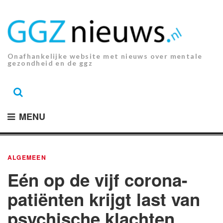
Ga
naar
de
inhoud.
Onafhankelijke website met nieuws over mentale
gezondheid en de ggz
MENU
ALGEMEEN
Eén op de vijf corona-
patiënten krijgt last van
psychische klachten