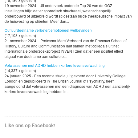
(18,186 x gelezen)
19 november 2024 - Uit onderzoek onder de Top 20 van de GGZ-
instellingen blijkt dat er sporadisch structureel, wetenschappelijk
onderbouwd of uitgebreid wordt stilgestaan bij de therapeutische impact van
de huisvesting op cliënten. Meer dan...
Cultuurdeelname verbetert emotioneel welbevinden
(17,108 x gelezen)
21 november 2024 - Professor Marc Verboord van de Erasmus School of
History, Culture and Communication laat samen met collega’s uit het
internationale onderzoeksproject INVENT zien dat er een positief effect
uitgaat van deelname aan culturele...
Volwassenen met ADHD hebben kortere levensverwachting
(14,337 x gelezen)
24 januari 2025 - Een recente studie, uitgevoerd door University College
London en gepubliceerd in The British Journal of Psychiatry, heeft
aangetoond dat volwassenen met een diagnose van ADHD een aanzienlijk
kortere levensverwachting hebben in...
Like ons op Facebook!