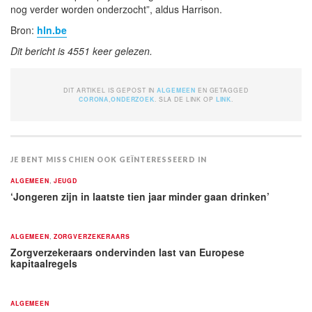
nog verder worden onderzocht”, aldus Harrison.
Bron:
hln.be
Dit bericht is 4551 keer gelezen.
DIT ARTIKEL IS GEPOST IN
ALGEMEEN
EN GETAGGED
CORONA
,
ONDERZOEK
. SLA DE LINK OP
LINK
.
JE BENT MISSCHIEN OOK GEÏNTERESSEERD IN
ALGEMEEN
,
JEUGD
‘Jongeren zijn in laatste tien jaar minder gaan drinken’
ALGEMEEN
,
ZORGVERZEKERAARS
Zorgverzekeraars ondervinden last van Europese
kapitaalregels
ALGEMEEN