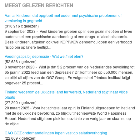
MEEST GELEZEN BERICHTEN
Aantal kinderen dat opgroeit met ouder met psychische problemen of
verslaving is gegroeid
(316,916 x gelezen)
9 september 2023 - Veel kinderen groeien op in een gezin met één of twee
ouders met een psychische aandoening of een drugs- of alcoholstoornis.
Deze kinderen, afgekort ook wel KOPP/KOV genoemd, lopen een verhoogd
risico om op latere leeftijd...
Voedingstips bij depressie - Wat wel/niet eten?
(52,636 x gelezen)
8 november 2023 - Wist je dat 5,2 procent van de Nederlandse bevolking tot
65 jaar in 2022 leed aan een depressie? Dit komt neer op 550.000 mensen,
zo blijkt uit cijfers van de GGZ Groep. En volgens het Trimbos Instituut krijgt
ongeveer 25 procent...
Finland wederom gelukkigste land ter wereld, Nederland stijgt naar vijfde
plaats
(27,290 x gelezen)
20 maart 2025 - Voor het achtste jaar op rij is Finland uitgeroepen tot het land
met de gelukkigste bevolking, zo blijkt uit het nieuwste World Happiness
Report. Nederland stijgt een plek ten opzichte van vorig jaar en staat nu op
de vijfde...
CAO GGZ onderhandelingen lopen vast op salarisverhoging
(22,669 x gelezen)