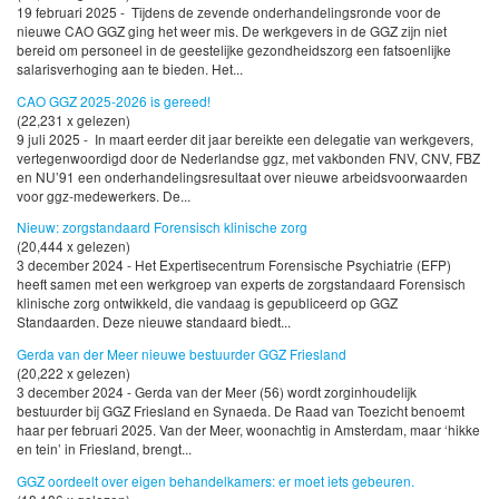
19 februari 2025 - Tijdens de zevende onderhandelingsronde voor de
nieuwe CAO GGZ ging het weer mis. De werkgevers in de GGZ zijn niet
bereid om personeel in de geestelijke gezondheidszorg een fatsoenlijke
salarisverhoging aan te bieden. Het...
CAO GGZ 2025-2026 is gereed!
(22,231 x gelezen)
9 juli 2025 - In maart eerder dit jaar bereikte een delegatie van werkgevers,
vertegenwoordigd door de Nederlandse ggz, met vakbonden FNV, CNV, FBZ
en NU’91 een onderhandelingsresultaat over nieuwe arbeidsvoorwaarden
voor ggz-medewerkers. De...
Nieuw: zorgstandaard Forensisch klinische zorg
(20,444 x gelezen)
3 december 2024 - Het Expertisecentrum Forensische Psychiatrie (EFP)
heeft samen met een werkgroep van experts de zorgstandaard Forensisch
klinische zorg ontwikkeld, die vandaag is gepubliceerd op GGZ
Standaarden. Deze nieuwe standaard biedt...
Gerda van der Meer nieuwe bestuurder GGZ Friesland
(20,222 x gelezen)
3 december 2024 - Gerda van der Meer (56) wordt zorginhoudelijk
bestuurder bij GGZ Friesland en Synaeda. De Raad van Toezicht benoemt
haar per februari 2025. Van der Meer, woonachtig in Amsterdam, maar ‘hikke
en tein’ in Friesland, brengt...
GGZ oordeelt over eigen behandelkamers: er moet iets gebeuren.