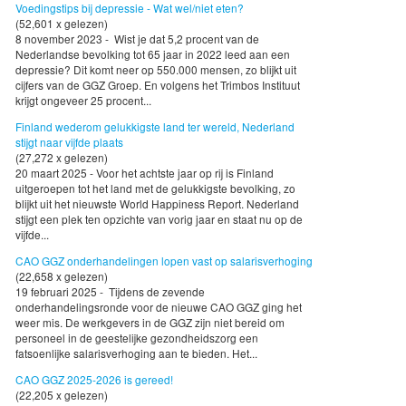
Voedingstips bij depressie - Wat wel/niet eten?
(52,601 x gelezen)
8 november 2023 - Wist je dat 5,2 procent van de
Nederlandse bevolking tot 65 jaar in 2022 leed aan een
depressie? Dit komt neer op 550.000 mensen, zo blijkt uit
cijfers van de GGZ Groep. En volgens het Trimbos Instituut
krijgt ongeveer 25 procent...
Finland wederom gelukkigste land ter wereld, Nederland
stijgt naar vijfde plaats
(27,272 x gelezen)
20 maart 2025 - Voor het achtste jaar op rij is Finland
uitgeroepen tot het land met de gelukkigste bevolking, zo
blijkt uit het nieuwste World Happiness Report. Nederland
stijgt een plek ten opzichte van vorig jaar en staat nu op de
vijfde...
CAO GGZ onderhandelingen lopen vast op salarisverhoging
(22,658 x gelezen)
19 februari 2025 - Tijdens de zevende
onderhandelingsronde voor de nieuwe CAO GGZ ging het
weer mis. De werkgevers in de GGZ zijn niet bereid om
personeel in de geestelijke gezondheidszorg een
fatsoenlijke salarisverhoging aan te bieden. Het...
CAO GGZ 2025-2026 is gereed!
(22,205 x gelezen)