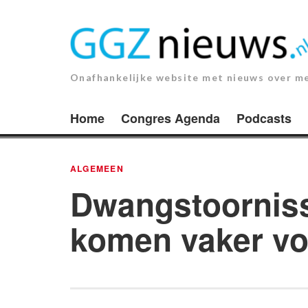
Ga
naar
de
inhoud.
Onafhankelijke website met nieuws over m
Home
Congres Agenda
Podcasts
ALGEMEEN
Dwangstoorniss
komen vaker vo