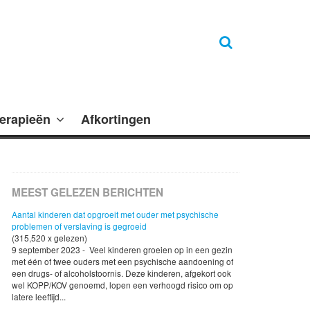
erapieën
Afkortingen
MEEST GELEZEN BERICHTEN
Aantal kinderen dat opgroeit met ouder met psychische
problemen of verslaving is gegroeid
(315,520 x gelezen)
9 september 2023 - Veel kinderen groeien op in een gezin
met één of twee ouders met een psychische aandoening of
een drugs- of alcoholstoornis. Deze kinderen, afgekort ook
wel KOPP/KOV genoemd, lopen een verhoogd risico om op
latere leeftijd...