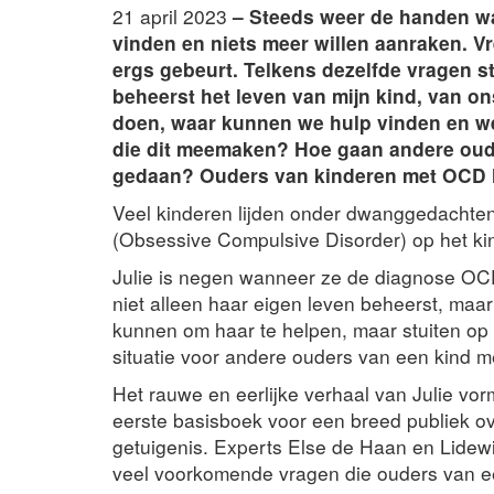
21 april 2023
– Steeds weer de handen wa
vinden en niets meer willen aanraken. Vr
ergs gebeurt. Telkens dezelfde vragen s
beheerst het leven van mijn kind, van o
doen, waar kunnen we hulp vinden en wel
die dit meemaken? Hoe gaan andere ou
gedaan? Ouders van kinderen met OCD 
Veel kinderen lijden onder dwanggedacht
(Obsessive Compulsive Disorder) op het kind
Julie is negen wanneer ze de diagnose OCD 
niet alleen haar eigen leven beheerst, maa
kunnen om haar te helpen, maar stuiten op
situatie voor andere ouders van een kind 
Het rauwe en eerlijke verhaal van Julie vo
eerste basisboek voor een breed publiek ov
getuigenis. Experts Else de Haan en Lidew
veel voorkomende vragen die ouders van ee