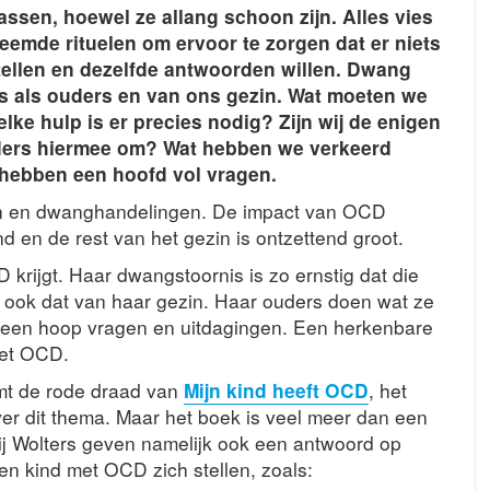
ssen, hoewel ze allang schoon zijn. Alles vies
eemde rituelen om ervoor te zorgen dat er niets
tellen en dezelfde antwoorden willen. Dwang
ns als ouders en van ons gezin. Wat moeten we
ke hulp is er precies nodig? Zijn wij de enigen
ders hiermee om? Wat hebben we verkeerd
hebben een hoofd vol vragen.
en en dwanghandelingen. De impact van OCD
 en de rest van het gezin is ontzettend groot.
krijgt. Haar dwangstoornis is zo ernstig dat die
r ook dat van haar gezin. Haar ouders doen wat ze
 een hoop vragen en uitdagingen. Een herkenbare
met OCD.
rmt de rode draad van
Mijn kind heeft OCD
, het
er dit thema. Maar het boek is veel meer dan een
ij Wolters geven namelijk ook een antwoord op
n kind met OCD zich stellen, zoals: