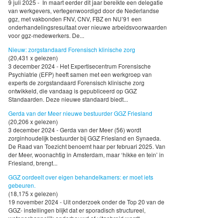
9 juli 2025 - In maart eerder dit jaar bereikte een delegatie
van werkgevers, vertegenwoordigd door de Nederlandse
ggz, met vakbonden FNV, CNV, FBZ en NU’91 een
onderhandelingsresultaat over nieuwe arbeidsvoorwaarden
voor ggz-medewerkers. De...
Nieuw: zorgstandaard Forensisch klinische zorg
(20,431 x gelezen)
3 december 2024 - Het Expertisecentrum Forensische
Psychiatrie (EFP) heeft samen met een werkgroep van
experts de zorgstandaard Forensisch klinische zorg
ontwikkeld, die vandaag is gepubliceerd op GGZ
Standaarden. Deze nieuwe standaard biedt...
Gerda van der Meer nieuwe bestuurder GGZ Friesland
(20,206 x gelezen)
3 december 2024 - Gerda van der Meer (56) wordt
zorginhoudelijk bestuurder bij GGZ Friesland en Synaeda.
De Raad van Toezicht benoemt haar per februari 2025. Van
der Meer, woonachtig in Amsterdam, maar ‘hikke en tein’ in
Friesland, brengt...
GGZ oordeelt over eigen behandelkamers: er moet iets
gebeuren.
(18,175 x gelezen)
19 november 2024 - Uit onderzoek onder de Top 20 van de
GGZ- instellingen blijkt dat er sporadisch structureel,