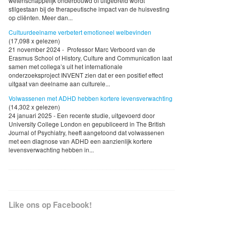
wetenschappelijk onderbouwd of uitgebreid wordt
stilgestaan bij de therapeutische impact van de huisvesting
op cliënten. Meer dan...
Cultuurdeelname verbetert emotioneel welbevinden
(17,098 x gelezen)
21 november 2024 - Professor Marc Verboord van de
Erasmus School of History, Culture and Communication laat
samen met collega’s uit het internationale
onderzoeksproject INVENT zien dat er een positief effect
uitgaat van deelname aan culturele...
Volwassenen met ADHD hebben kortere levensverwachting
(14,302 x gelezen)
24 januari 2025 - Een recente studie, uitgevoerd door
University College London en gepubliceerd in The British
Journal of Psychiatry, heeft aangetoond dat volwassenen
met een diagnose van ADHD een aanzienlijk kortere
levensverwachting hebben in...
Like ons op Facebook!