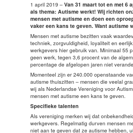
1 april 2019 –
Van 31 maart tot en met 6 a
als thema: Autisme werkt! Wij richten o
mensen met autisme en doen een oproe
vaker een kans te geven. Want autisme w
Mensen met autisme bezitten vaak waardevoll
techniek, zorgvuldigheid, loyaliteit en eerl
werkgevers hier gebruik van. Minimaal 55 
geen werk, tegen 3,6 procent van de algem
percentage de afgelopen jaren niet verande
Momenteel zijn er 240.000 openstaande vac
autisme thuiszitten – mensen die veelal gr
wij als Nederlandse Vereniging voor Autis
mensen met autisme een kans te geven.
Specifieke talenten
Als vereniging merken wij dat onbekendheid
werkgevers. Regelmatig durven mensen met 
niet aan te geven dat ze autisme hebben, 