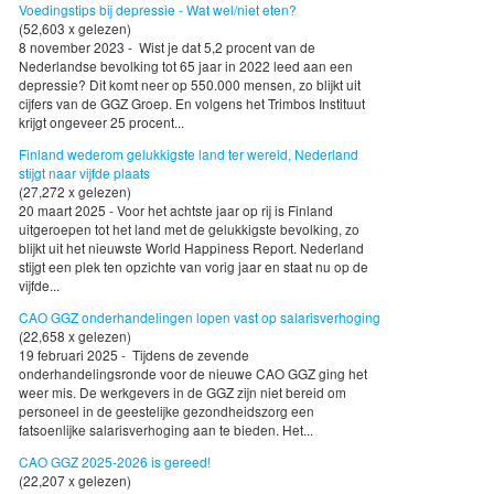
Voedingstips bij depressie - Wat wel/niet eten?
(52,603 x gelezen)
8 november 2023 - Wist je dat 5,2 procent van de
Nederlandse bevolking tot 65 jaar in 2022 leed aan een
depressie? Dit komt neer op 550.000 mensen, zo blijkt uit
cijfers van de GGZ Groep. En volgens het Trimbos Instituut
krijgt ongeveer 25 procent...
Finland wederom gelukkigste land ter wereld, Nederland
stijgt naar vijfde plaats
(27,272 x gelezen)
20 maart 2025 - Voor het achtste jaar op rij is Finland
uitgeroepen tot het land met de gelukkigste bevolking, zo
blijkt uit het nieuwste World Happiness Report. Nederland
stijgt een plek ten opzichte van vorig jaar en staat nu op de
vijfde...
CAO GGZ onderhandelingen lopen vast op salarisverhoging
(22,658 x gelezen)
19 februari 2025 - Tijdens de zevende
onderhandelingsronde voor de nieuwe CAO GGZ ging het
weer mis. De werkgevers in de GGZ zijn niet bereid om
personeel in de geestelijke gezondheidszorg een
fatsoenlijke salarisverhoging aan te bieden. Het...
CAO GGZ 2025-2026 is gereed!
(22,207 x gelezen)