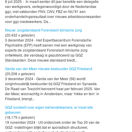
9 juli 2025 - In maart eerder dit jaar bereikte een delegatie
van werkgevers, vertegenwoordigd door de Nederlandse
ggz, met vakbonden FNV, CNV, FBZ en NU’91 een
onderhandelingsresultaat over nieuwe arbeidsvoorwaarden
voor ggz-medewerkers. De...
Nieuw: zorgstandaard Forensisch klinische zorg
(20,432 x gelezen)
3 december 2024 - Het Expertisecentrum Forensische
Psychiatrie (EFP) heeft samen met een werkgroep van
experts de zorgstandaard Forensisch klinische zorg
ontwikkeld, die vandaag is gepubliceerd op GGZ
Standaarden. Deze nieuwe standaard biedt...
Gerda van der Meer nieuwe bestuurder GGZ Friesland
(20,206 x gelezen)
3 december 2024 - Gerda van der Meer (56) wordt
zorginhoudelijk bestuurder bij GGZ Friesland en Synaeda.
De Raad van Toezicht benoemt haar per februari 2025. Van
der Meer, woonachtig in Amsterdam, maar ‘hikke en tein’ in
Friesland, brengt...
GGZ oordeelt over eigen behandelkamers: er moet iets
gebeuren.
(18,175 x gelezen)
19 november 2024 - Uit onderzoek onder de Top 20 van de
GGZ- instellingen blijkt dat er sporadisch structureel,