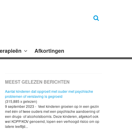
erapieën
Afkortingen
MEEST GELEZEN BERICHTEN
Aantal kinderen dat opgroeit met ouder met psychische
problemen of verslaving is gegroeid
(315,885 x gelezen)
9 september 2023 - Veel kinderen groeien op in een gezin
met één of twee ouders met een psychische aandoening of
een drugs- of alcoholstoornis. Deze kinderen, afgekort ook
wel KOPP/KOV genoemd, lopen een verhoogd risico om op
latere leeftijd...