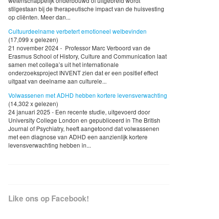
wetenschappelijk onderbouwd of uitgebreid wordt
stilgestaan bij de therapeutische impact van de huisvesting
op cliënten. Meer dan...
Cultuurdeelname verbetert emotioneel welbevinden
(17,099 x gelezen)
21 november 2024 - Professor Marc Verboord van de
Erasmus School of History, Culture and Communication laat
samen met collega’s uit het internationale
onderzoeksproject INVENT zien dat er een positief effect
uitgaat van deelname aan culturele...
Volwassenen met ADHD hebben kortere levensverwachting
(14,302 x gelezen)
24 januari 2025 - Een recente studie, uitgevoerd door
University College London en gepubliceerd in The British
Journal of Psychiatry, heeft aangetoond dat volwassenen
met een diagnose van ADHD een aanzienlijk kortere
levensverwachting hebben in...
Like ons op Facebook!