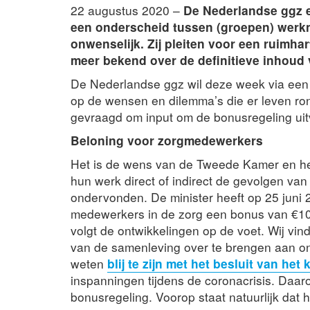
22 augustus 2020 –
De Nederlandse ggz 
een onderscheid tussen (groepen) werk
onwenselijk. Zij pleiten voor een ruimh
meer bekend over de definitieve inhoud
De Nederlandse ggz wil deze week via een u
op de wensen en dilemma’s die er leven r
gevraagd om input om de bonusregeling ui
Beloning voor zorgmedewerkers
Het is de wens van de Tweede Kamer en he
hun werk direct of indirect de gevolgen van
ondervonden. De minister heeft op 25 juni
medewerkers in de zorg een bonus van €10
volgt de ontwikkelingen op de voet. Wij vi
van de samenleving over te brengen aan on
weten
blij te zijn met het besluit van het 
inspanningen tijdens de coronacrisis. Daaro
bonusregeling. Voorop staat natuurlijk dat 