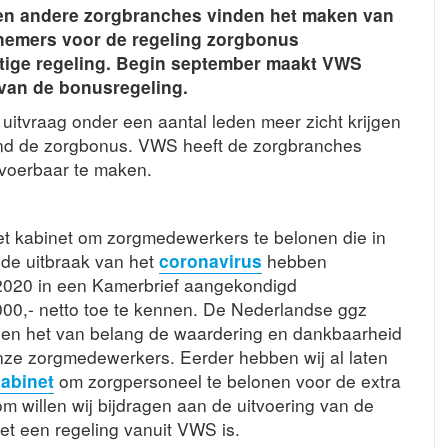
en andere zorgbranches vinden het maken van
nemers voor de regeling zorgbonus
artige regeling. Begin september maakt VWS
 van de bonusregeling.
itvraag onder een aantal leden meer zicht krijgen
ond de zorgbonus. VWS heeft de zorgbranches
tvoerbaar te maken.
t kabinet om zorgmedewerkers te belonen die in
 de uitbraak van het
coronavirus
hebben
 2020 in een Kamerbrief aangekondigd
00,- netto toe te kennen. De Nederlandse ggz
nden het van belang de waardering en dankbaarheid
ze zorgmedewerkers. Eerder hebben wij al laten
kabinet
om zorgpersoneel te belonen voor de extra
m willen wij bijdragen aan de uitvoering van de
het een regeling vanuit VWS is.