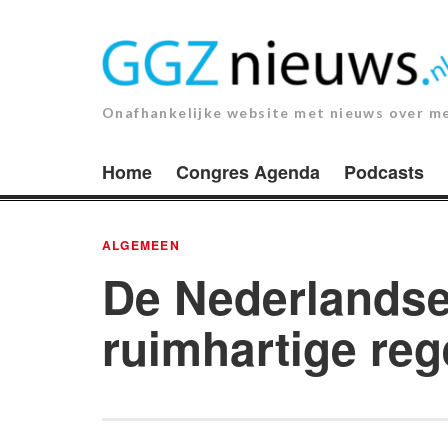
Ga
naar
de
inhoud.
Onafhankelijke website met nieuws over m
Home
Congres Agenda
Podcasts
ALGEMEEN
De Nederlandse 
ruimhartige re