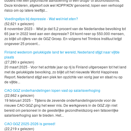
ouders met een psychische aandoening of een drugs- of alcoholstoornis.
Deze kinderen, afgekort ook wel KOPP/KOV genoemd, lopen een verhoogd
risico om op latere leeftijd...
Voedingstips bij depressie - Wat wel/niet eten?
(52,621 x gelezen)
8 november 2023 - Wist je dat 5,2 procent van de Nederlandse bevolking tot
65 jaar in 2022 leed aan een depressie? Dit komt neer op 550.000 mensen,
zo blijkt uit cijfers van de GGZ Groep. En volgens het Trimbos Instituut krijgt
ongeveer 25 procent...
Finland wederom gelukkigste land ter wereld, Nederland stijgt naar vijfde
plaats
(27,280 x gelezen)
20 maart 2025 - Voor het achtste jaar op rij is Finland uitgeroepen tot het land
met de gelukkigste bevolking, zo blijkt uit het nieuwste World Happiness
Report. Nederland stijgt een plek ten opzichte van vorig jaar en staat nu op
de vijfde...
CAO GGZ onderhandelingen lopen vast op salarisverhoging
(22,662 x gelezen)
19 februari 2025 - Tijdens de zevende onderhandelingsronde voor de
nieuwe CAO GGZ ging het weer mis. De werkgevers in de GGZ zijn niet
bereid om personeel in de geestelijke gezondheidszorg een fatsoenlijke
salarisverhoging aan te bieden. Het...
CAO GGZ 2025-2026 is gereed!
(22,219 x gelezen)