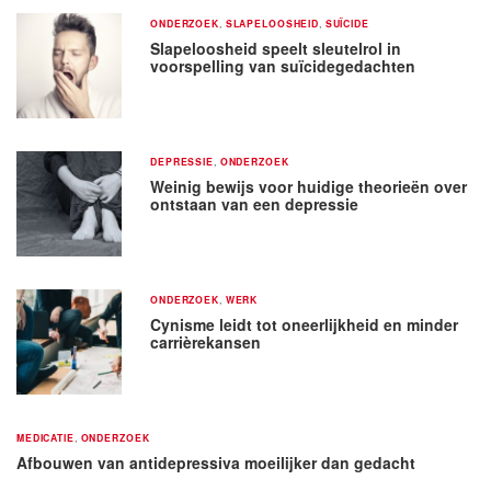
ONDERZOEK
,
SLAPELOOSHEID
,
SUÏCIDE
Slapeloosheid speelt sleutelrol in
voorspelling van suïcidegedachten
DEPRESSIE
,
ONDERZOEK
Weinig bewijs voor huidige theorieën over
ontstaan van een depressie
ONDERZOEK
,
WERK
Cynisme leidt tot oneerlijkheid en minder
carrièrekansen
MEDICATIE
,
ONDERZOEK
Afbouwen van antidepressiva moeilijker dan gedacht