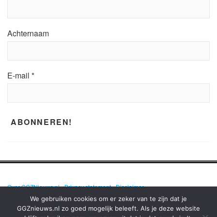
Achternaam
E-mail
*
Over GGZNieuws.nl
•
Privacy statement
•
Disclaimer
We gebruiken cookies om er zeker van te zijn dat je
GGZnieuws.nl zo goed mogelijk beleeft. Als je deze website