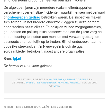
De afgelopen jaren zijn meerdere (calamiteiten)rapporten
verschenen over ernstige incidenten waarbij mensen met verward
of
onbegrepen gedrag
betrokken waren. De inspecties maken
zich zorgen. In het bredere onderzoek leggen zij deze eerdere
onderzoeken naast elkaar. En bekijken zij hoe zorgorganisaties,
gemeenten en politie/justitie samenwerken om de juiste zorg en
ondersteuning te bieden aan mensen met verward gedrag, en
desnoods strafrechtelijk op te treden. Bij het onderzoek naar het
dodelijke steekincident in Nieuwegein is ook de ggz-
zorgaanbieder betrokken, naast andere organisaties.
Bron:
igj.nl
Dit bericht is 1329 keer gelezen.
DIT ARTIKEL IS GEPOST IN
ONDERZOEK
,
VERWARD GEDRAG
EN
GETAGGED
INSPECTIES
,
ONDERZOEK
,
VERWARD GEDRAG
. SLA DE LINK
OP
LINK
.
JE BENT MISSCHIEN OOK GEÏNTERESSEERD IN