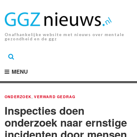
Ga
naar
de
inhoud.
Onafhankelijke website met nieuws over mentale
gezondheid en de ggz
MENU
ONDERZOEK
,
VERWARD GEDRAG
Inspecties doen
onderzoek naar ernstige
incidenten door mensen