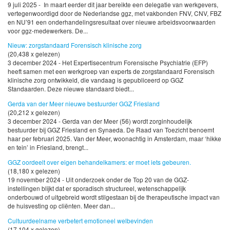
9 juli 2025 - In maart eerder dit jaar bereikte een delegatie van werkgevers,
vertegenwoordigd door de Nederlandse ggz, met vakbonden FNV, CNV, FBZ
en NU’91 een onderhandelingsresultaat over nieuwe arbeidsvoorwaarden
voor ggz-medewerkers. De...
Nieuw: zorgstandaard Forensisch klinische zorg
(20,438 x gelezen)
3 december 2024 - Het Expertisecentrum Forensische Psychiatrie (EFP)
heeft samen met een werkgroep van experts de zorgstandaard Forensisch
klinische zorg ontwikkeld, die vandaag is gepubliceerd op GGZ
Standaarden. Deze nieuwe standaard biedt...
Gerda van der Meer nieuwe bestuurder GGZ Friesland
(20,212 x gelezen)
3 december 2024 - Gerda van der Meer (56) wordt zorginhoudelijk
bestuurder bij GGZ Friesland en Synaeda. De Raad van Toezicht benoemt
haar per februari 2025. Van der Meer, woonachtig in Amsterdam, maar ‘hikke
en tein’ in Friesland, brengt...
GGZ oordeelt over eigen behandelkamers: er moet iets gebeuren.
(18,180 x gelezen)
19 november 2024 - Uit onderzoek onder de Top 20 van de GGZ-
instellingen blijkt dat er sporadisch structureel, wetenschappelijk
onderbouwd of uitgebreid wordt stilgestaan bij de therapeutische impact van
de huisvesting op cliënten. Meer dan...
Cultuurdeelname verbetert emotioneel welbevinden
(17,104 x gelezen)