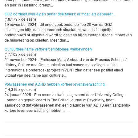
en tein’ in Friesland, brengt...
GGZ oordeelt over eigen behandelkamers: er moet iets gebeuren.
(18,179 x gelezen)
19 november 2024 - Uit onderzoek onder de Top 20 van de GGZ-
instellingen blijkt dat er sporadisch structureel, wetenschappelijk
onderbouwd of uitgebreid wordt stilgestaan bij de therapeutische impact van
de huisvesting op cliënten. Meer dan...
Cultuurdeelname verbetert emotioneel welbevinden
(17,102 x gelezen)
21 november 2024 - Professor Marc Verboord van de Erasmus School of
History, Culture and Communication laat samen met collega’s uit het
internationale onderzoeksproject INVENT zien dat er een positief effect
uitgaat van deelname aan culturele...
Volwassenen met ADHD hebben kortere levensverwachting
(14,319 x gelezen)
24 januari 2025 - Een recente studie, uitgevoerd door University College
London en gepubliceerd in The British Journal of Psychiatry, heeft
aangetoond dat volwassenen met een diagnose van ADHD een aanzienlijk
kortere levensverwachting hebben in...