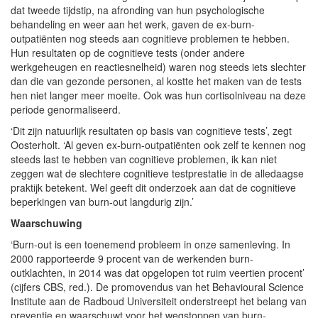
dat tweede tijdstip, na afronding van hun psychologische
behandeling en weer aan het werk, gaven de ex-burn-
outpatiënten nog steeds aan cognitieve problemen te hebben.
Hun resultaten op de cognitieve tests (onder andere
werkgeheugen en reactiesnelheid) waren nog steeds iets slechter
dan die van gezonde personen, al kostte het maken van de tests
hen niet langer meer moeite. Ook was hun cortisolniveau na deze
periode genormaliseerd.
‘Dit zijn natuurlijk resultaten op basis van cognitieve tests’, zegt
Oosterholt. ‘Al geven ex-burn-outpatiënten ook zelf te kennen nog
steeds last te hebben van cognitieve problemen, ik kan niet
zeggen wat de slechtere cognitieve testprestatie in de alledaagse
praktijk betekent. Wel geeft dit onderzoek aan dat de cognitieve
beperkingen van burn-out langdurig zijn.’
Waarschuwing
‘Burn-out is een toenemend probleem in onze samenleving. In
2000 rapporteerde 9 procent van de werkenden burn-
outklachten, in 2014 was dat opgelopen tot ruim veertien procent’
(cijfers CBS, red.). De promovendus van het Behavioural Science
Institute aan de Radboud Universiteit onderstreept het belang van
preventie en waarschuwt voor het wegstoppen van burn-