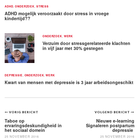
ADHD
,
ONDERZOEK
,
STRESS
ADHD mogelijk veroorzaakt door stress in vroege
kindertijd??
ONDERZOEK
,
WERK
Verzuim door stressgerelateerde klachten
in vijf jaar met 30% gestegen
DEPRESSIE
,
ONDERZOEK
,
WERK
Kwart van mensen met depressie is 3 jaar arbeidsongeschikt
Bericht
VORIG BERICHT
VOLGEND BERICHT
navigatie
Taboe op
Nieuwe e-learning
ervaringsdeskundigheid in
Signaleren postpartum
het sociaal domein
depressie
25 NOVEMBER 2016
25 NOVEMBER 2016