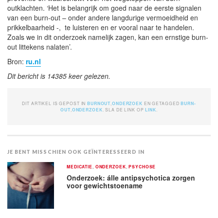
outklachten. ‘Het is belangrijk om goed naar de eerste signalen
van een burn-out – onder andere langdurige vermoeidheid en
prikkelbaarheid -, te luisteren en er vooral naar te handelen.
Zoals we in dit onderzoek namelijk zagen, kan een ernstige burn-
out littekens nalaten’.
Bron:
ru.nl
Dit bericht is 14385 keer gelezen.
DIT ARTIKEL IS GEPOST IN
BURNOUT
,
ONDERZOEK
EN GETAGGED
BURN-
OUT
,
ONDERZOEK
. SLA DE LINK OP
LINK
.
JE BENT MISSCHIEN OOK GEÏNTERESSEERD IN
MEDICATIE
,
ONDERZOEK
,
PSYCHOSE
Onderzoek: álle antipsychotica zorgen
voor gewichtstoename