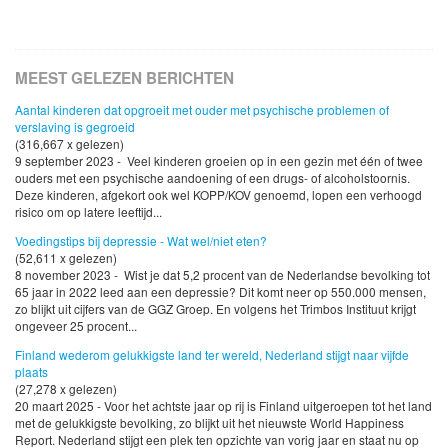
MEEST GELEZEN BERICHTEN
Aantal kinderen dat opgroeit met ouder met psychische problemen of
verslaving is gegroeid
(316,667 x gelezen)
9 september 2023 - Veel kinderen groeien op in een gezin met één of twee
ouders met een psychische aandoening of een drugs- of alcoholstoornis.
Deze kinderen, afgekort ook wel KOPP/KOV genoemd, lopen een verhoogd
risico om op latere leeftijd...
Voedingstips bij depressie - Wat wel/niet eten?
(52,611 x gelezen)
8 november 2023 - Wist je dat 5,2 procent van de Nederlandse bevolking tot
65 jaar in 2022 leed aan een depressie? Dit komt neer op 550.000 mensen,
zo blijkt uit cijfers van de GGZ Groep. En volgens het Trimbos Instituut krijgt
ongeveer 25 procent...
Finland wederom gelukkigste land ter wereld, Nederland stijgt naar vijfde
plaats
(27,278 x gelezen)
20 maart 2025 - Voor het achtste jaar op rij is Finland uitgeroepen tot het land
met de gelukkigste bevolking, zo blijkt uit het nieuwste World Happiness
Report. Nederland stijgt een plek ten opzichte van vorig jaar en staat nu op