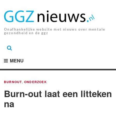
Ga
naar
de
inhoud.
Onafhankelijke website met nieuws over mentale
gezondheid en de ggz
MENU
BURNOUT
,
ONDERZOEK
Burn-out laat een litteken
na