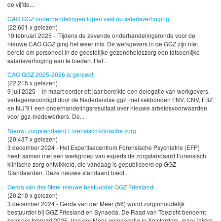
de vijfde...
CAO GGZ onderhandelingen lopen vast op salarisverhoging
(22,661 x gelezen)
19 februari 2025 - Tijdens de zevende onderhandelingsronde voor de
nieuwe CAO GGZ ging het weer mis. De werkgevers in de GGZ zijn niet
bereid om personeel in de geestelijke gezondheidszorg een fatsoenlijke
salarisverhoging aan te bieden. Het...
CAO GGZ 2025-2026 is gereed!
(22,215 x gelezen)
9 juli 2025 - In maart eerder dit jaar bereikte een delegatie van werkgevers,
vertegenwoordigd door de Nederlandse ggz, met vakbonden FNV, CNV, FBZ
en NU’91 een onderhandelingsresultaat over nieuwe arbeidsvoorwaarden
voor ggz-medewerkers. De...
Nieuw: zorgstandaard Forensisch klinische zorg
(20,437 x gelezen)
3 december 2024 - Het Expertisecentrum Forensische Psychiatrie (EFP)
heeft samen met een werkgroep van experts de zorgstandaard Forensisch
klinische zorg ontwikkeld, die vandaag is gepubliceerd op GGZ
Standaarden. Deze nieuwe standaard biedt...
Gerda van der Meer nieuwe bestuurder GGZ Friesland
(20,210 x gelezen)
3 december 2024 - Gerda van der Meer (56) wordt zorginhoudelijk
bestuurder bij GGZ Friesland en Synaeda. De Raad van Toezicht benoemt
haar per februari 2025. Van der Meer, woonachtig in Amsterdam, maar ‘hikke