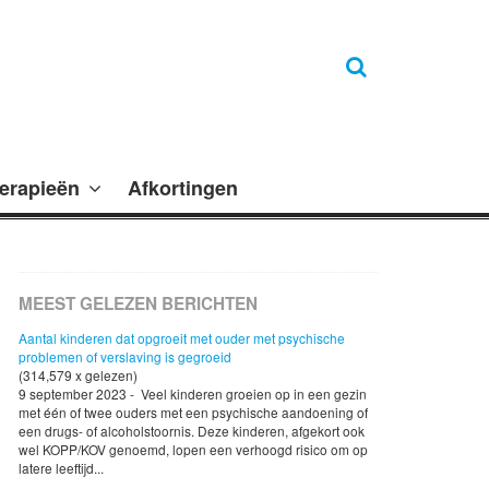
erapieën
Afkortingen
MEEST GELEZEN BERICHTEN
Aantal kinderen dat opgroeit met ouder met psychische
problemen of verslaving is gegroeid
(314,579 x gelezen)
9 september 2023 - Veel kinderen groeien op in een gezin
met één of twee ouders met een psychische aandoening of
een drugs- of alcoholstoornis. Deze kinderen, afgekort ook
wel KOPP/KOV genoemd, lopen een verhoogd risico om op
latere leeftijd...