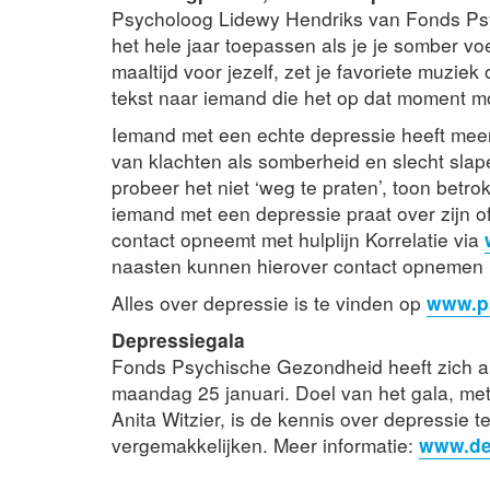
Psycholoog Lidewy Hendriks van Fonds Psyc
het hele jaar toepassen als je je somber vo
maaltijd voor jezelf, zet je favoriete muzi
tekst naar iemand die het op dat moment moe
Iemand met een echte depressie heeft meer 
van klachten als somberheid en slecht slap
probeer het niet ‘weg te praten’, toon betro
iemand met een depressie praat over zijn of
contact opneemt met hulplijn Korrelatie via
naasten kunnen hierover contact opnemen m
Alles over depressie is te vinden op
www.ps
Depressiegala
Fonds Psychische Gezondheid heeft zich al
maandag 25 januari. Doel van het gala, met
Anita Witzier, is de kennis over depressie t
vergemakkelijken.
Meer informatie:
www.de