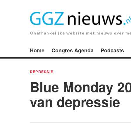
Ga
naar
de
inhoud.
Onafhankelijke website met nieuws over m
Home
Congres Agenda
Podcasts
DEPRESSIE
Blue Monday 20
van depressie