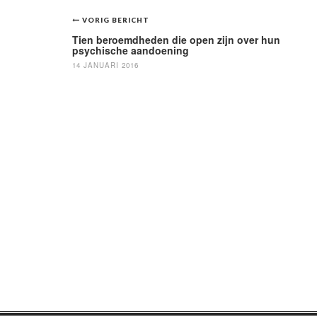
Bericht
VORIG BERICHT
navigatie
Tien beroemdheden die open zijn over hun
psychische aandoening
14 JANUARI 2016