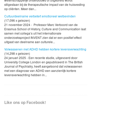
wetenschappelijk onderbouwd of uitgebreid wordt
stilgestaan bij de therapeutische impact van de huisvesting
op cliënten. Meer dan...
Cultuurdeelname verbetert emotioneel welbevinden
(17,096 x gelezen)
21 november 2024 - Professor Marc Verboord van de
Erasmus School of History, Culture and Communication laat
samen met collega’s uit het internationale
onderzoeksproject INVENT zien dat er een positief effect
uitgaat van deelname aan culturele...
Volwassenen met ADHD hebben kortere levensverwachting
(14,298 x gelezen)
24 januari 2025 - Een recente studie, uitgevoerd door
University College London en gepubliceerd in The British
Journal of Psychiatry, heeft aangetoond dat volwassenen
met een diagnose van ADHD een aanzienlijk kortere
levensverwachting hebben in...
Like ons op Facebook!