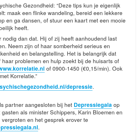
hische Gezondheid: “Deze tips kun je eigenlijk
elt: maak een flinke wandeling, bereid een lekkere
ek op en ga dansen, of stuur een kaart met een mooie
ilijk heeft.
nodig dan dat. Hij of zij heeft aanhoudend last
en. Neem zijn of haar somberheid serieus en
kkenheid en belangstelling. Het is belangrijk dat
 haar problemen en hulp zoekt bij de huisarts of
www.korrelatie.nl
of 0900-1450 (€0,15/min). Ook
et Korrelatie.”
ychischegezondheid.nl/depressie
.
s partner aangesloten bij het
Depressiegala
op
 gasten als minister Schippers, Karin Bloemen en
e vergroten en het gesprek erover te
pressiegala.nl
.