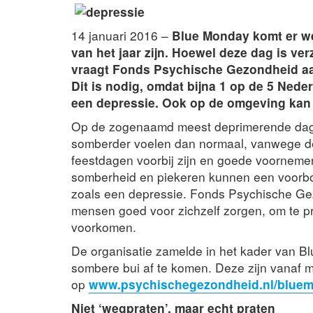
14 januari 2016 –
Blue Monday komt er we
van het jaar zijn. Hoewel deze dag is ve
vraagt Fonds Psychische Gezondheid aan
Dit is nodig, omdat bijna 1 op de 5 Neder
een depressie. Ook op de omgeving kan 
Op de zogenaamd meest deprimerende dag
somberder voelen dan normaal, vanwege de 
feestdagen voorbij zijn en goede voornemen
somberheid en piekeren kunnen een voorbo
zoals een depressie. Fonds Psychische Gez
mensen goed voor zichzelf zorgen, om te p
voorkomen.
De organisatie zamelde in het kader van B
sombere bui af te komen. Deze zijn vanaf 
op
www.psychischegezondheid.nl/blue
Niet ‘wegpraten’, maar echt praten