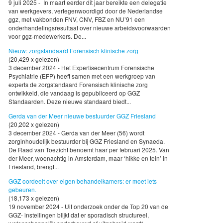
9 juli 2025 - In maart eerder dit jaar bereikte een delegatie
van werkgevers, vertegenwoordigd door de Nederlandse
ggz, met vakbonden FNV, CNV, FBZ en NU’91 een
onderhandelingsresultaat over nieuwe arbeidsvoorwaarden
voor ggz-medewerkers. De...
Nieuw: zorgstandaard Forensisch klinische zorg
(20,429 x gelezen)
3 december 2024 - Het Expertisecentrum Forensische
Psychiatrie (EFP) heeft samen met een werkgroep van
experts de zorgstandaard Forensisch klinische zorg
ontwikkeld, die vandaag is gepubliceerd op GGZ
Standaarden. Deze nieuwe standaard biedt...
Gerda van der Meer nieuwe bestuurder GGZ Friesland
(20,202 x gelezen)
3 december 2024 - Gerda van der Meer (56) wordt
zorginhoudelijk bestuurder bij GGZ Friesland en Synaeda.
De Raad van Toezicht benoemt haar per februari 2025. Van
der Meer, woonachtig in Amsterdam, maar ‘hikke en tein’ in
Friesland, brengt...
GGZ oordeelt over eigen behandelkamers: er moet iets
gebeuren.
(18,173 x gelezen)
19 november 2024 - Uit onderzoek onder de Top 20 van de
GGZ- instellingen blijkt dat er sporadisch structureel,