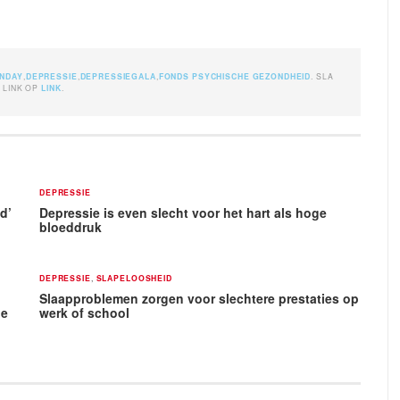
NDAY
,
DEPRESSIE
,
DEPRESSIEGALA
,
FONDS PSYCHISCHE GEZONDHEID
. SLA
 LINK OP
LINK
.
DEPRESSIE
d’
Depressie is even slecht voor het hart als hoge
bloeddruk
DEPRESSIE
,
SLAPELOOSHEID
Slaapproblemen zorgen voor slechtere prestaties op
de
werk of school