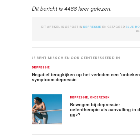
Dit bericht is 4488 keer gelezen.
DIT ARTIKEL IS GEPOST IN
DEPRESSIE
EN GETAGGED
BLUE MO
DE
JE BENT MISSCHIEN OOK GEÏNTERESSEERD IN
DEPRESSIE
Negatief terugkijken op het verleden een ‘onbeken
symptoom depressie
DEPRESSIE
,
ONDERZOEK
Bewegen bij depressie:
oefentherapie als aanvulling in 
ggz?