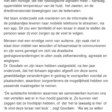
met een horloge, die vier fysiologische signalen meet – hartslag,
oppervlakte temperatuur van de huid, het zweten, en de
driedimensionale bewegingen van de ledematen.
Het team onderzoekt ook manieren om de informatie die
de polsbandjes leveren naar mobiele telefoons te streamen, via
een app. Dit zou een familielid of een leraar in staat te stellen de
persoon waar zij voor zorgen op de voet te volgen.
Mensen met een ernstige vorm van autisme, zijn vaak niet in
staat door middel van woorden of lichaamstaal te communiceren
en zijn soms geneigd om zich via drastische
gedragsveranderingen te uiten zoals zelfverwonding, agressie en
weglopen.
Dr. Goodwin en zijn team hebben vastgesteld, na tien jaar
onderzoek, dat het lichaam signalen afgeeft om deze soms
gewelddadige veranderingen in gedrag te voorspellen voordat ze
plaatsvinden, waardoor zorgverleners de mogelijkheid hebben om
passende maatregelen te nemen.
“De autistische kinderen waarmee we samenwerken kunnen ons
niet vertellen wat er in hun hoofd gaande is. Ze kunnen niet
zeggen dat ze hoofdpijn hebben, of dat ‘het te lawaaiig is hier’ of
‘Ik vind deze leraar niet leuk’ ‘, zegt Goodwin. “Als we ze willen