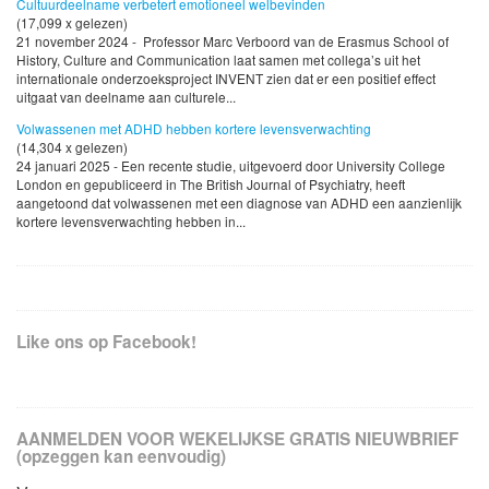
Cultuurdeelname verbetert emotioneel welbevinden
(17,099 x gelezen)
21 november 2024 - Professor Marc Verboord van de Erasmus School of
History, Culture and Communication laat samen met collega’s uit het
internationale onderzoeksproject INVENT zien dat er een positief effect
uitgaat van deelname aan culturele...
Volwassenen met ADHD hebben kortere levensverwachting
(14,304 x gelezen)
24 januari 2025 - Een recente studie, uitgevoerd door University College
London en gepubliceerd in The British Journal of Psychiatry, heeft
aangetoond dat volwassenen met een diagnose van ADHD een aanzienlijk
kortere levensverwachting hebben in...
Like ons op Facebook!
AANMELDEN VOOR WEKELIJKSE GRATIS NIEUWBRIEF
(opzeggen kan eenvoudig)