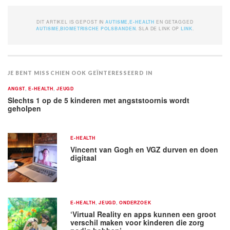
DIT ARTIKEL IS GEPOST IN
AUTISME
,
E-HEALTH
EN GETAGGED
AUTISME
,
BIOMETRISCHE POLSBANDEN
. SLA DE LINK OP
LINK
.
JE BENT MISSCHIEN OOK GEÏNTERESSEERD IN
ANGST
,
E-HEALTH
,
JEUGD
Slechts 1 op de 5 kinderen met angststoornis wordt
geholpen
E-HEALTH
Vincent van Gogh en VGZ durven en doen
digitaal
E-HEALTH
,
JEUGD
,
ONDERZOEK
‘Virtual Reality en apps kunnen een groot
verschil maken voor kinderen die zorg