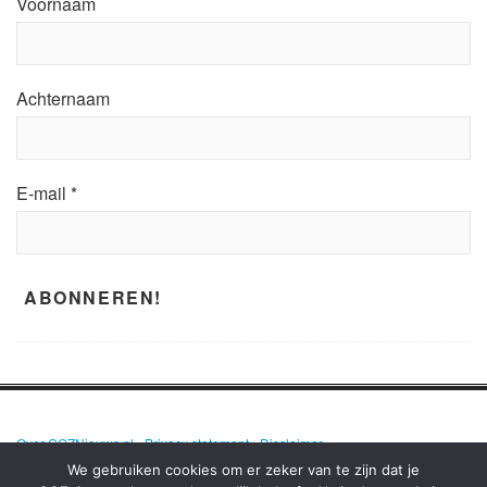
Voornaam
Achternaam
E-mail
*
Over GGZNieuws.nl
•
Privacy statement
•
Disclaimer
We gebruiken cookies om er zeker van te zijn dat je