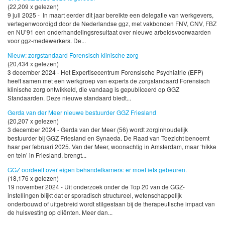
(22,209 x gelezen)
9 juli 2025 - In maart eerder dit jaar bereikte een delegatie van werkgevers,
vertegenwoordigd door de Nederlandse ggz, met vakbonden FNV, CNV, FBZ
en NU’91 een onderhandelingsresultaat over nieuwe arbeidsvoorwaarden
voor ggz-medewerkers. De...
Nieuw: zorgstandaard Forensisch klinische zorg
(20,434 x gelezen)
3 december 2024 - Het Expertisecentrum Forensische Psychiatrie (EFP)
heeft samen met een werkgroep van experts de zorgstandaard Forensisch
klinische zorg ontwikkeld, die vandaag is gepubliceerd op GGZ
Standaarden. Deze nieuwe standaard biedt...
Gerda van der Meer nieuwe bestuurder GGZ Friesland
(20,207 x gelezen)
3 december 2024 - Gerda van der Meer (56) wordt zorginhoudelijk
bestuurder bij GGZ Friesland en Synaeda. De Raad van Toezicht benoemt
haar per februari 2025. Van der Meer, woonachtig in Amsterdam, maar ‘hikke
en tein’ in Friesland, brengt...
GGZ oordeelt over eigen behandelkamers: er moet iets gebeuren.
(18,176 x gelezen)
19 november 2024 - Uit onderzoek onder de Top 20 van de GGZ-
instellingen blijkt dat er sporadisch structureel, wetenschappelijk
onderbouwd of uitgebreid wordt stilgestaan bij de therapeutische impact van
de huisvesting op cliënten. Meer dan...