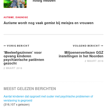
nodig hebben’
AUTISME
,
DIAGNOSE
Autisme wordt nog vaak gemist bij meisjes en vrouwen
Bericht
VORIG BERICHT
VOLGEND BERICHT
navigatie
‘Meeleefgezinnen’ voor
Miljoenenverliezen GGZ
opvang kinderen
instellingen in het Noorden
psychiatrische patiënten
2 MAART 2016
gezocht
2 MAART 2016
MEEST GELEZEN BERICHTEN
Aantal kinderen dat opgroeit met ouder met psychische problemen of
verslaving is gegroeid
(316,107 x gelezen)