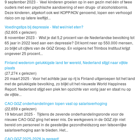
9 september 2023 - Veel kinderen groeien op in een gezin met één of twee
ouders met een psychische aandoening of een drugs- of alcoholstoornis.
Deze kinderen, afgekort ook wel KOPP/KOV genoemd, lopen een verhoogd
risico om op latere leeftijd...
Voedingstips bij depressie - Wat wel/niet eten?
(52,605 x gelezen)
8 november 2023 - Wist je dat 5,2 procent van de Nederlandse bevolking tot
65 jaar in 2022 leed aan een depressie? Dit komt neer op 550.000 mensen,
zo blijkt uit cijfers van de GGZ Groep. En volgens het Trimbos Instituut krijgt
ongeveer 25 procent...
Finland wederom gelukkigste land ter wereld, Nederland stijgt naar vijfde
plaats
(27,274 x gelezen)
20 maart 2025 - Voor het achtste jaar op rij is Finland uitgeroepen tot het land
met de gelukkigste bevolking, zo blijkt uit het nieuwste World Happiness
Report. Nederland stijgt een plek ten opzichte van vorig jaar en staat nu op
de vijfde...
CAO GGZ onderhandelingen lopen vast op salarisverhoging
(22,659 x gelezen)
19 februari 2025 - Tijdens de zevende onderhandelingsronde voor de
nieuwe CAO GGZ ging het weer mis. De werkgevers in de GGZ zijn niet
bereid om personeel in de geestelijke gezondheidszorg een fatsoenlijke
salarisverhoging aan te bieden. Het...
CAO GGZ 2025-2026 is gereed!