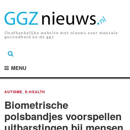
Ga
naar
de
inhoud.
Onafhankelijke website met nieuws over mentale
gezondheid en de ggz
MENU
AUTISME
,
E-HEALTH
Biometrische
polsbandjes voorspellen
uitbarstingen bij mensen