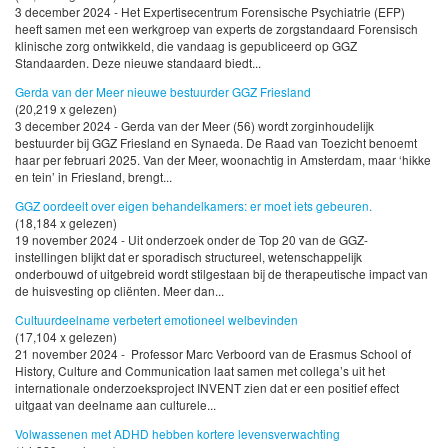
3 december 2024 - Het Expertisecentrum Forensische Psychiatrie (EFP)
heeft samen met een werkgroep van experts de zorgstandaard Forensisch
klinische zorg ontwikkeld, die vandaag is gepubliceerd op GGZ
Standaarden. Deze nieuwe standaard biedt...
Gerda van der Meer nieuwe bestuurder GGZ Friesland
(20,219 x gelezen)
3 december 2024 - Gerda van der Meer (56) wordt zorginhoudelijk
bestuurder bij GGZ Friesland en Synaeda. De Raad van Toezicht benoemt
haar per februari 2025. Van der Meer, woonachtig in Amsterdam, maar ‘hikke
en tein’ in Friesland, brengt...
GGZ oordeelt over eigen behandelkamers: er moet iets gebeuren.
(18,184 x gelezen)
19 november 2024 - Uit onderzoek onder de Top 20 van de GGZ-
instellingen blijkt dat er sporadisch structureel, wetenschappelijk
onderbouwd of uitgebreid wordt stilgestaan bij de therapeutische impact van
de huisvesting op cliënten. Meer dan...
Cultuurdeelname verbetert emotioneel welbevinden
(17,104 x gelezen)
21 november 2024 - Professor Marc Verboord van de Erasmus School of
History, Culture and Communication laat samen met collega’s uit het
internationale onderzoeksproject INVENT zien dat er een positief effect
uitgaat van deelname aan culturele...
Volwassenen met ADHD hebben kortere levensverwachting