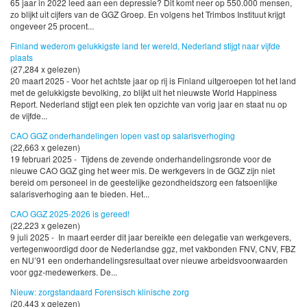
65 jaar in 2022 leed aan een depressie? Dit komt neer op 550.000 mensen,
zo blijkt uit cijfers van de GGZ Groep. En volgens het Trimbos Instituut krijgt
ongeveer 25 procent...
Finland wederom gelukkigste land ter wereld, Nederland stijgt naar vijfde
plaats
(27,284 x gelezen)
20 maart 2025 - Voor het achtste jaar op rij is Finland uitgeroepen tot het land
met de gelukkigste bevolking, zo blijkt uit het nieuwste World Happiness
Report. Nederland stijgt een plek ten opzichte van vorig jaar en staat nu op
de vijfde...
CAO GGZ onderhandelingen lopen vast op salarisverhoging
(22,663 x gelezen)
19 februari 2025 - Tijdens de zevende onderhandelingsronde voor de
nieuwe CAO GGZ ging het weer mis. De werkgevers in de GGZ zijn niet
bereid om personeel in de geestelijke gezondheidszorg een fatsoenlijke
salarisverhoging aan te bieden. Het...
CAO GGZ 2025-2026 is gereed!
(22,223 x gelezen)
9 juli 2025 - In maart eerder dit jaar bereikte een delegatie van werkgevers,
vertegenwoordigd door de Nederlandse ggz, met vakbonden FNV, CNV, FBZ
en NU’91 een onderhandelingsresultaat over nieuwe arbeidsvoorwaarden
voor ggz-medewerkers. De...
Nieuw: zorgstandaard Forensisch klinische zorg
(20,443 x gelezen)