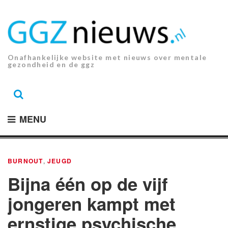
Ga
naar
de
inhoud.
Onafhankelijke website met nieuws over mentale
gezondheid en de ggz
MENU
BURNOUT
,
JEUGD
Bijna één op de vijf
jongeren kampt met
ernstige psychische