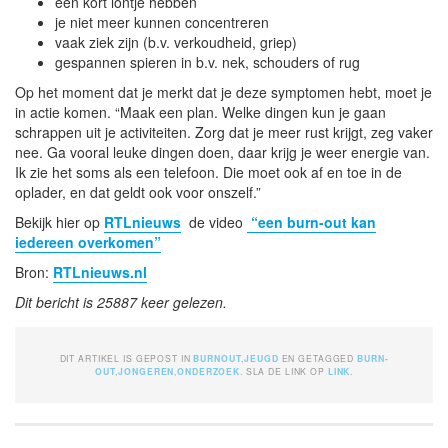
een kort lontje hebben
je niet meer kunnen concentreren
vaak ziek zijn (b.v. verkoudheid, griep)
gespannen spieren in b.v. nek, schouders of rug
Op het moment dat je merkt dat je deze symptomen hebt, moet je
in actie komen. “Maak een plan. Welke dingen kun je gaan
schrappen uit je activiteiten. Zorg dat je meer rust krijgt, zeg vaker
nee. Ga vooral leuke dingen doen, daar krijg je weer energie van.
Ik zie het soms als een telefoon. Die moet ook af en toe in de
oplader, en dat geldt ook voor onszelf.”
Bekijk hier op
RTLnieuws
de video
“een burn-out kan
iedereen overkomen”
Bron:
RTLnieuws.nl
Dit bericht is 25887 keer gelezen.
DIT ARTIKEL IS GEPOST IN
BURNOUT
,
JEUGD
EN GETAGGED
BURN-
OUT
,
JONGEREN
,
ONDERZOEK
. SLA DE LINK OP
LINK
.