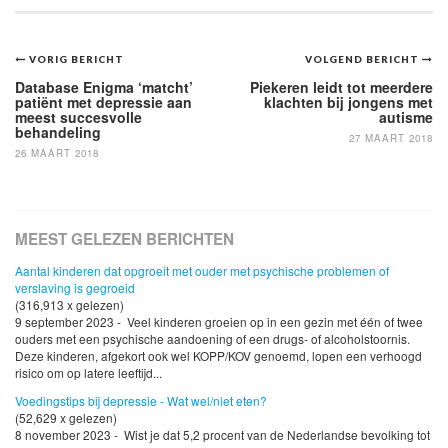
Bericht
VORIG BERICHT
VOLGEND BERICHT
navigatie
Database Enigma ‘matcht’
Piekeren leidt tot meerdere
patiënt met depressie aan
klachten bij jongens met
meest succesvolle
autisme
behandeling
27 MAART 2018
26 MAART 2018
MEEST GELEZEN BERICHTEN
Aantal kinderen dat opgroeit met ouder met psychische problemen of
verslaving is gegroeid
(316,913 x gelezen)
9 september 2023 - Veel kinderen groeien op in een gezin met één of twee
ouders met een psychische aandoening of een drugs- of alcoholstoornis.
Deze kinderen, afgekort ook wel KOPP/KOV genoemd, lopen een verhoogd
risico om op latere leeftijd...
Voedingstips bij depressie - Wat wel/niet eten?
(52,629 x gelezen)
8 november 2023 - Wist je dat 5,2 procent van de Nederlandse bevolking tot