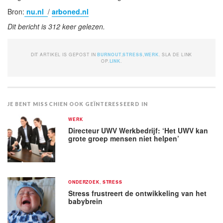
Bron:
nu.nl
/
arboned.nl
Dit bericht is 312 keer gelezen.
DIT ARTIKEL IS GEPOST IN
BURNOUT
,
STRESS
,
WERK
. SLA DE LINK
OP.
LINK
.
JE BENT MISSCHIEN OOK GEÏNTERESSEERD IN
WERK
Directeur UWV Werkbedrijf: ‘Het UWV kan
grote groep mensen niet helpen’
ONDERZOEK
,
STRESS
Stress frustreert de ontwikkeling van het
babybrein