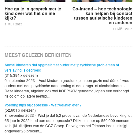
Hoe ga je in gesprek met je
Co-intend – hoe technologie
kind over wat het online
kan helpen bij contact
kijkt?
tussen autistische kinderen
en anderen
9 MEI 2026
11 MEI 2026
MEEST GELEZEN BERICHTEN
Aantal kinderen dat opgroeit met ouder met psychische problemen of
verslaving is gegroeid
(315,394 x gelezen)
9 september 2023 - Veel kinderen groeien op in een gezin met één of twee
ouders met een psychische aandoening of een drugs- of alcoholstoornis.
Deze kinderen, afgekort ook wel KOPP/KOV genoemd, lopen een verhoogd
risico om op latere leeftijd...
Voedingstips bij depressie - Wat wel/niet eten?
(52,601 x gelezen)
8 november 2023 - Wist je dat 5,2 procent van de Nederlandse bevolking tot
65 jaar in 2022 leed aan een depressie? Dit komt neer op 550.000 mensen,
zo blijkt uit cijfers van de GGZ Groep. En volgens het Trimbos Instituut krijgt
ongeveer 25 procent...