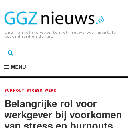
Ga
naar
de
inhoud.
Onafhankelijke website met nieuws over mentale
gezondheid en de ggz
MENU
BURNOUT
,
STRESS
,
WERK
Belangrijke rol voor
werkgever bij voorkomen
van stress en burnouts