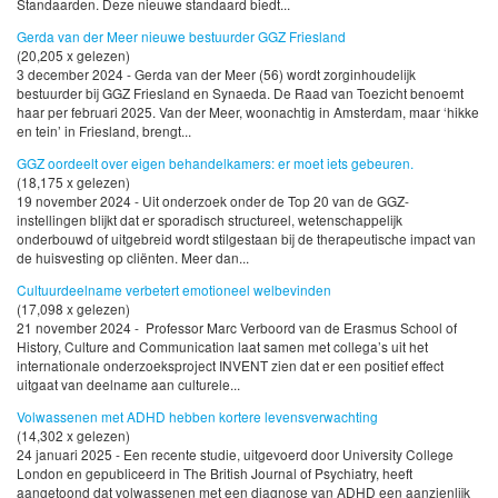
Standaarden. Deze nieuwe standaard biedt...
Gerda van der Meer nieuwe bestuurder GGZ Friesland
(20,205 x gelezen)
3 december 2024 - Gerda van der Meer (56) wordt zorginhoudelijk
bestuurder bij GGZ Friesland en Synaeda. De Raad van Toezicht benoemt
haar per februari 2025. Van der Meer, woonachtig in Amsterdam, maar ‘hikke
en tein’ in Friesland, brengt...
GGZ oordeelt over eigen behandelkamers: er moet iets gebeuren.
(18,175 x gelezen)
19 november 2024 - Uit onderzoek onder de Top 20 van de GGZ-
instellingen blijkt dat er sporadisch structureel, wetenschappelijk
onderbouwd of uitgebreid wordt stilgestaan bij de therapeutische impact van
de huisvesting op cliënten. Meer dan...
Cultuurdeelname verbetert emotioneel welbevinden
(17,098 x gelezen)
21 november 2024 - Professor Marc Verboord van de Erasmus School of
History, Culture and Communication laat samen met collega’s uit het
internationale onderzoeksproject INVENT zien dat er een positief effect
uitgaat van deelname aan culturele...
Volwassenen met ADHD hebben kortere levensverwachting
(14,302 x gelezen)
24 januari 2025 - Een recente studie, uitgevoerd door University College
London en gepubliceerd in The British Journal of Psychiatry, heeft
aangetoond dat volwassenen met een diagnose van ADHD een aanzienlijk