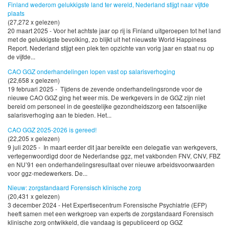
Finland wederom gelukkigste land ter wereld, Nederland stijgt naar vijfde
plaats
(27,272 x gelezen)
20 maart 2025 - Voor het achtste jaar op rij is Finland uitgeroepen tot het land
met de gelukkigste bevolking, zo blijkt uit het nieuwste World Happiness
Report. Nederland stijgt een plek ten opzichte van vorig jaar en staat nu op
de vijfde...
CAO GGZ onderhandelingen lopen vast op salarisverhoging
(22,658 x gelezen)
19 februari 2025 - Tijdens de zevende onderhandelingsronde voor de
nieuwe CAO GGZ ging het weer mis. De werkgevers in de GGZ zijn niet
bereid om personeel in de geestelijke gezondheidszorg een fatsoenlijke
salarisverhoging aan te bieden. Het...
CAO GGZ 2025-2026 is gereed!
(22,205 x gelezen)
9 juli 2025 - In maart eerder dit jaar bereikte een delegatie van werkgevers,
vertegenwoordigd door de Nederlandse ggz, met vakbonden FNV, CNV, FBZ
en NU’91 een onderhandelingsresultaat over nieuwe arbeidsvoorwaarden
voor ggz-medewerkers. De...
Nieuw: zorgstandaard Forensisch klinische zorg
(20,431 x gelezen)
3 december 2024 - Het Expertisecentrum Forensische Psychiatrie (EFP)
heeft samen met een werkgroep van experts de zorgstandaard Forensisch
klinische zorg ontwikkeld, die vandaag is gepubliceerd op GGZ