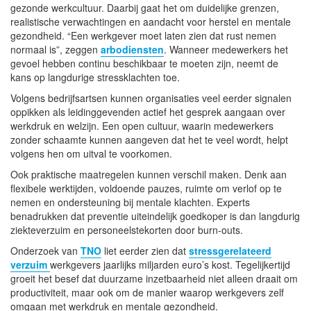
gezonde werkcultuur. Daarbij gaat het om duidelijke grenzen,
realistische verwachtingen en aandacht voor herstel en mentale
gezondheid. “Een werkgever moet laten zien dat rust nemen
normaal is”, zeggen
arbodiensten
. Wanneer medewerkers het
gevoel hebben continu beschikbaar te moeten zijn, neemt de
kans op langdurige stressklachten toe.
Volgens bedrijfsartsen kunnen organisaties veel eerder signalen
oppikken als leidinggevenden actief het gesprek aangaan over
werkdruk en welzijn. Een open cultuur, waarin medewerkers
zonder schaamte kunnen aangeven dat het te veel wordt, helpt
volgens hen om uitval te voorkomen.
Ook praktische maatregelen kunnen verschil maken. Denk aan
flexibele werktijden, voldoende pauzes, ruimte om verlof op te
nemen en ondersteuning bij mentale klachten. Experts
benadrukken dat preventie uiteindelijk goedkoper is dan langdurig
ziekteverzuim en personeelstekorten door burn-outs.
Onderzoek van
TNO
liet eerder zien dat
stressgerelateerd
verzuim
werkgevers jaarlijks miljarden euro’s kost. Tegelijkertijd
groeit het besef dat duurzame inzetbaarheid niet alleen draait om
productiviteit, maar ook om de manier waarop werkgevers zelf
omgaan met werkdruk en mentale gezondheid.