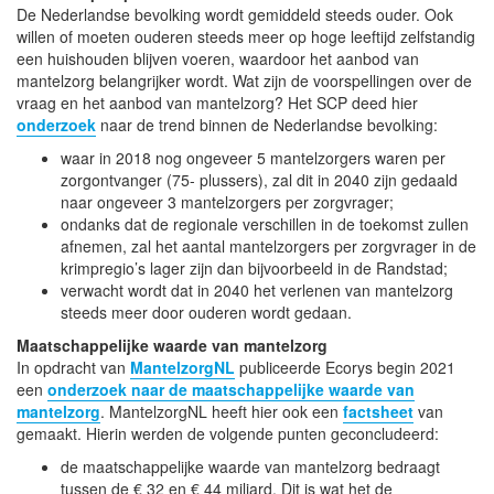
De Nederlandse bevolking wordt gemiddeld steeds ouder. Ook
willen of moeten ouderen steeds meer op hoge leeftijd zelfstandig
een huishouden blijven voeren, waardoor het aanbod van
mantelzorg belangrijker wordt. Wat zijn de voorspellingen over de
vraag en het aanbod van mantelzorg? Het SCP deed hier
onderzoek
naar de trend binnen de Nederlandse bevolking:
waar in 2018 nog ongeveer 5 mantelzorgers waren per
zorgontvanger (75- plussers), zal dit in 2040 zijn gedaald
naar ongeveer 3 mantelzorgers per zorgvrager;
ondanks dat de regionale verschillen in de toekomst zullen
afnemen, zal het aantal mantelzorgers per zorgvrager in de
krimpregio’s lager zijn dan bijvoorbeeld in de Randstad;
verwacht wordt dat in 2040 het verlenen van mantelzorg
steeds meer door ouderen wordt gedaan.
Maatschappelijke waarde van mantelzorg
In opdracht van
MantelzorgNL
publiceerde Ecorys begin 2021
een
onderzoek naar de maatschappelijke waarde van
mantelzorg
. MantelzorgNL heeft hier ook een
factsheet
van
gemaakt. Hierin werden de volgende punten geconcludeerd:
de maatschappelijke waarde van mantelzorg bedraagt
tussen de € 32 en € 44 miljard. Dit is wat het de