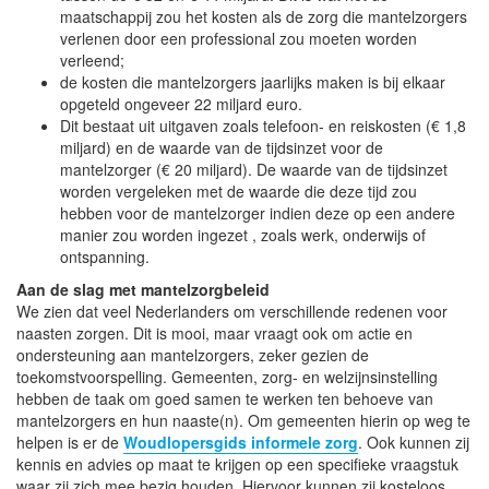
maatschappij zou het kosten als de zorg die mantelzorgers
verlenen door een professional zou moeten worden
verleend;
de kosten die mantelzorgers jaarlijks maken is bij elkaar
opgeteld ongeveer 22 miljard euro.
Dit bestaat uit uitgaven zoals telefoon- en reiskosten (€ 1,8
miljard) en de waarde van de tijdsinzet voor de
mantelzorger (€ 20 miljard). De waarde van de tijdsinzet
worden vergeleken met de waarde die deze tijd zou
hebben voor de mantelzorger indien deze op een andere
manier zou worden ingezet , zoals werk, onderwijs of
ontspanning.
Aan de slag met mantelzorgbeleid
We zien dat veel Nederlanders om verschillende redenen voor
naasten zorgen. Dit is mooi, maar vraagt ook om actie en
ondersteuning aan mantelzorgers, zeker gezien de
toekomstvoorspelling. Gemeenten, zorg- en welzijnsinstelling
hebben de taak om goed samen te werken ten behoeve van
mantelzorgers en hun naaste(n). Om gemeenten hierin op weg te
helpen is er de
Woudlopersgids informele zorg
. Ook kunnen zij
kennis en advies op maat te krijgen op een specifieke vraagstuk
waar zij zich mee bezig houden. Hiervoor kunnen zij kosteloos