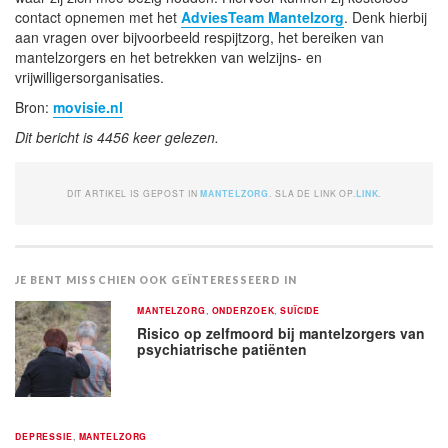
contact opnemen met het
AdviesTeam Mantelzorg
. Denk hierbij
aan vragen over bijvoorbeeld respijtzorg, het bereiken van
mantelzorgers en het betrekken van welzijns- en
vrijwilligersorganisaties.
Bron:
movisie.nl
Dit bericht is 4456 keer gelezen.
DIT ARTIKEL IS GEPOST IN
MANTELZORG
. SLA DE LINK OP.
LINK
.
JE BENT MISSCHIEN OOK GEÏNTERESSEERD IN
MANTELZORG
,
ONDERZOEK
,
SUÏCIDE
Risico op zelfmoord bij mantelzorgers van
psychiatrische patiënten
DEPRESSIE
,
MANTELZORG