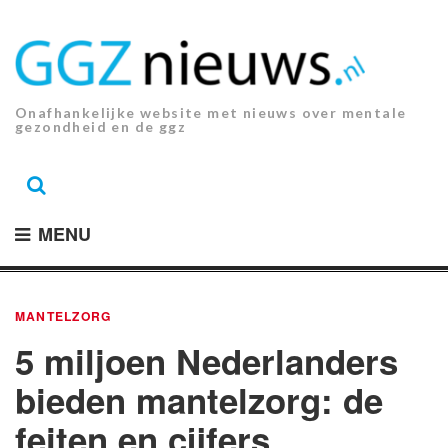
Ga
naar
de
inhoud.
Onafhankelijke website met nieuws over mentale
gezondheid en de ggz
MENU
MANTELZORG
5 miljoen Nederlanders
bieden mantelzorg: de
feiten en cijfers