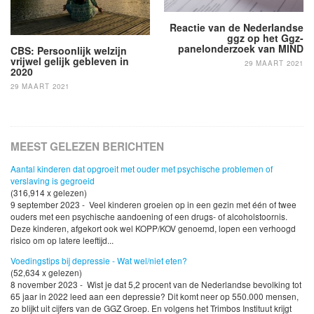
Reactie van de Nederlandse
ggz op het Ggz-
panelonderzoek van MIND
CBS: Persoonlijk welzijn
vrijwel gelijk gebleven in
29 MAART 2021
2020
29 MAART 2021
MEEST GELEZEN BERICHTEN
Aantal kinderen dat opgroeit met ouder met psychische problemen of
verslaving is gegroeid
(316,914 x gelezen)
9 september 2023 - Veel kinderen groeien op in een gezin met één of twee
ouders met een psychische aandoening of een drugs- of alcoholstoornis.
Deze kinderen, afgekort ook wel KOPP/KOV genoemd, lopen een verhoogd
risico om op latere leeftijd...
Voedingstips bij depressie - Wat wel/niet eten?
(52,634 x gelezen)
8 november 2023 - Wist je dat 5,2 procent van de Nederlandse bevolking tot
65 jaar in 2022 leed aan een depressie? Dit komt neer op 550.000 mensen,
zo blijkt uit cijfers van de GGZ Groep. En volgens het Trimbos Instituut krijgt