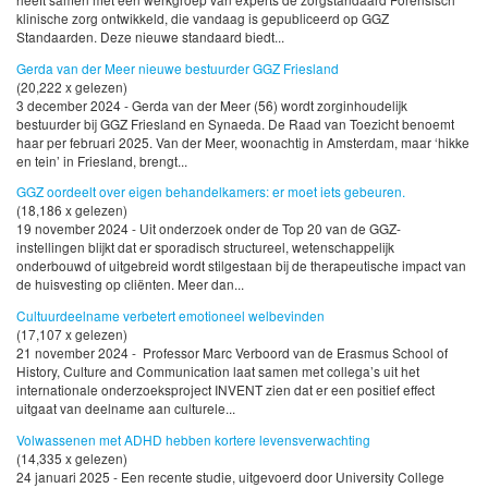
klinische zorg ontwikkeld, die vandaag is gepubliceerd op GGZ
Standaarden. Deze nieuwe standaard biedt...
Gerda van der Meer nieuwe bestuurder GGZ Friesland
(20,222 x gelezen)
3 december 2024 - Gerda van der Meer (56) wordt zorginhoudelijk
bestuurder bij GGZ Friesland en Synaeda. De Raad van Toezicht benoemt
haar per februari 2025. Van der Meer, woonachtig in Amsterdam, maar ‘hikke
en tein’ in Friesland, brengt...
GGZ oordeelt over eigen behandelkamers: er moet iets gebeuren.
(18,186 x gelezen)
19 november 2024 - Uit onderzoek onder de Top 20 van de GGZ-
instellingen blijkt dat er sporadisch structureel, wetenschappelijk
onderbouwd of uitgebreid wordt stilgestaan bij de therapeutische impact van
de huisvesting op cliënten. Meer dan...
Cultuurdeelname verbetert emotioneel welbevinden
(17,107 x gelezen)
21 november 2024 - Professor Marc Verboord van de Erasmus School of
History, Culture and Communication laat samen met collega’s uit het
internationale onderzoeksproject INVENT zien dat er een positief effect
uitgaat van deelname aan culturele...
Volwassenen met ADHD hebben kortere levensverwachting
(14,335 x gelezen)
24 januari 2025 - Een recente studie, uitgevoerd door University College