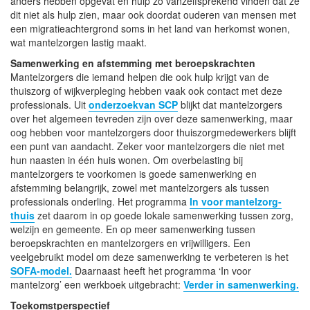
anders hebben opgevat en hulp zo vanzelfsprekend vinden dat ze
dit niet als hulp zien, maar ook doordat ouderen van mensen met
een migratieachtergrond soms in het land van herkomst wonen,
wat mantelzorgen lastig maakt.
Samenwerking en afstemming met beroepskrachten
Mantelzorgers die iemand helpen die ook hulp krijgt van de
thuiszorg of wijkverpleging hebben vaak ook contact met deze
professionals. Uit
onderzoekvan SCP
blijkt dat mantelzorgers
over het algemeen tevreden zijn over deze samenwerking, maar
oog hebben voor mantelzorgers door thuiszorgmedewerkers blijft
een punt van aandacht. Zeker voor mantelzorgers die niet met
hun naasten in één huis wonen. Om overbelasting bij
mantelzorgers te voorkomen is goede samenwerking en
afstemming belangrijk, zowel met mantelzorgers als tussen
professionals onderling. Het programma
In voor mantelzorg-
thuis
zet daarom in op goede lokale samenwerking tussen zorg,
welzijn en gemeente. En op meer samenwerking tussen
beroepskrachten en mantelzorgers en vrijwilligers. Een
veelgebruikt model om deze samenwerking te verbeteren is het
SOFA-model.
Daarnaast heeft het programma ‘In voor
mantelzorg’ een werkboek uitgebracht:
Verder in samenwerking.
Toekomstperspectief