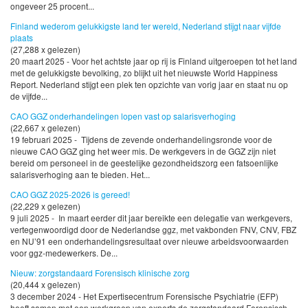
ongeveer 25 procent...
Finland wederom gelukkigste land ter wereld, Nederland stijgt naar vijfde
plaats
(27,288 x gelezen)
20 maart 2025 - Voor het achtste jaar op rij is Finland uitgeroepen tot het land
met de gelukkigste bevolking, zo blijkt uit het nieuwste World Happiness
Report. Nederland stijgt een plek ten opzichte van vorig jaar en staat nu op
de vijfde...
CAO GGZ onderhandelingen lopen vast op salarisverhoging
(22,667 x gelezen)
19 februari 2025 - Tijdens de zevende onderhandelingsronde voor de
nieuwe CAO GGZ ging het weer mis. De werkgevers in de GGZ zijn niet
bereid om personeel in de geestelijke gezondheidszorg een fatsoenlijke
salarisverhoging aan te bieden. Het...
CAO GGZ 2025-2026 is gereed!
(22,229 x gelezen)
9 juli 2025 - In maart eerder dit jaar bereikte een delegatie van werkgevers,
vertegenwoordigd door de Nederlandse ggz, met vakbonden FNV, CNV, FBZ
en NU’91 een onderhandelingsresultaat over nieuwe arbeidsvoorwaarden
voor ggz-medewerkers. De...
Nieuw: zorgstandaard Forensisch klinische zorg
(20,444 x gelezen)
3 december 2024 - Het Expertisecentrum Forensische Psychiatrie (EFP)
heeft samen met een werkgroep van experts de zorgstandaard Forensisch