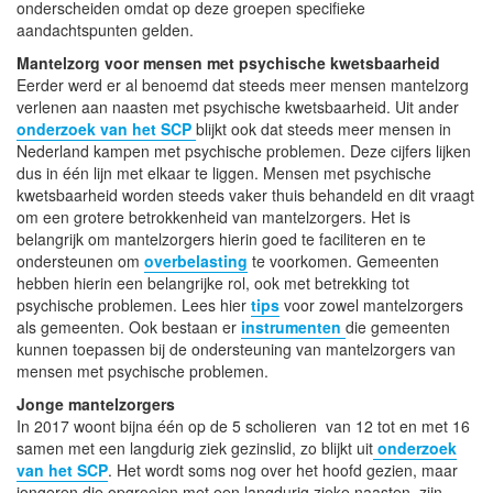
onderscheiden omdat op deze groepen specifieke
aandachtspunten gelden.
Mantelzorg voor mensen met psychische kwetsbaarheid
Eerder werd er al benoemd dat steeds meer mensen mantelzorg
verlenen aan naasten met psychische kwetsbaarheid. Uit ander
onderzoek van het SCP
blijkt ook dat steeds meer mensen in
Nederland kampen met psychische problemen. Deze cijfers lijken
dus in één lijn met elkaar te liggen. Mensen met psychische
kwetsbaarheid worden steeds vaker thuis behandeld en dit vraagt
om een grotere betrokkenheid van mantelzorgers. Het is
belangrijk om mantelzorgers hierin goed te faciliteren en te
ondersteunen om
overbelasting
te voorkomen. Gemeenten
hebben hierin een belangrijke rol, ook met betrekking tot
psychische problemen. Lees hier
tips
voor zowel mantelzorgers
als gemeenten. Ook bestaan er
instrumenten
die gemeenten
kunnen toepassen bij de ondersteuning van mantelzorgers van
mensen met psychische problemen.
Jonge mantelzorgers
In 2017 woont bijna één op de 5 scholieren van 12 tot en met 16
samen met een langdurig ziek gezinslid, zo blijkt uit
onderzoek
van het SCP
. Het wordt soms nog over het hoofd gezien, maar
jongeren die opgroeien met een langdurig zieke naasten, zijn