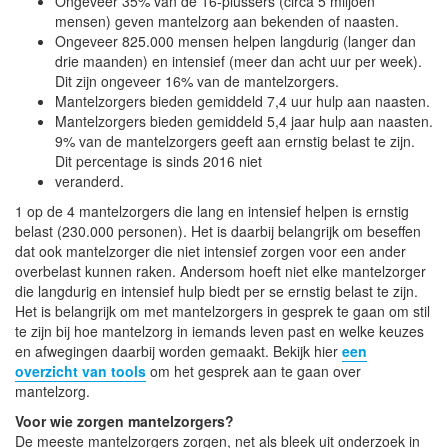
Ongeveer 35% van de 16-plussers (circa 5 miljoen
mensen) geven mantelzorg aan bekenden of naasten.
Ongeveer 825.000 mensen helpen langdurig (langer dan
drie maanden) en intensief (meer dan acht uur per week).
Dit zijn ongeveer 16% van de mantelzorgers.
Mantelzorgers bieden gemiddeld 7,4 uur hulp aan naasten.
Mantelzorgers bieden gemiddeld 5,4 jaar hulp aan naasten.
9% van de mantelzorgers geeft aan ernstig belast te zijn.
Dit percentage is sinds 2016 niet
veranderd.
1 op de 4 mantelzorgers die lang en intensief helpen is ernstig
belast (230.000 personen). Het is daarbij belangrijk om beseffen
dat ook mantelzorger die niet intensief zorgen voor een ander
overbelast kunnen raken. Andersom hoeft niet elke mantelzorger
die langdurig en intensief hulp biedt per se ernstig belast te zijn.
Het is belangrijk om met mantelzorgers in gesprek te gaan om stil
te zijn bij hoe mantelzorg in iemands leven past en welke keuzes
en afwegingen daarbij worden gemaakt. Bekijk hier
een
overzicht van tools
om het gesprek aan te gaan over
mantelzorg.
Voor wie zorgen mantelzorgers?
De meeste mantelzorgers zorgen, net als bleek uit onderzoek in