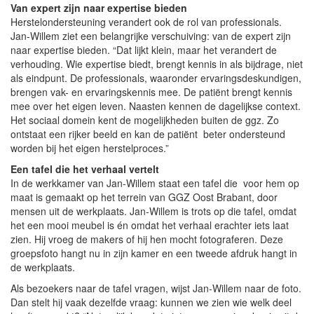
Van expert zijn naar expertise bieden
Herstelondersteuning verandert ook de rol van professionals.
Jan-Willem ziet een belangrijke verschuiving: van de expert zijn
naar expertise bieden. “Dat lijkt klein, maar het verandert de
verhouding. Wie expertise biedt, brengt kennis in als bijdrage, niet
als eindpunt. De professionals, waaronder ervaringsdeskundigen,
brengen vak- en ervaringskennis mee. De patiënt brengt kennis
mee over het eigen leven. Naasten kennen de dagelijkse context.
Het sociaal domein kent de mogelijkheden buiten de ggz. Zo
ontstaat een rijker beeld en kan de patiënt beter ondersteund
worden bij het eigen herstelproces.”
Een tafel die het verhaal vertelt
In de werkkamer van Jan-Willem staat een tafel die voor hem op
maat is gemaakt op het terrein van GGZ Oost Brabant, door
mensen uit de werkplaats. Jan-Willem is trots op die tafel, omdat
het een mooi meubel is én omdat het verhaal erachter iets laat
zien. Hij vroeg de makers of hij hen mocht fotograferen. Deze
groepsfoto hangt nu in zijn kamer en een tweede afdruk hangt in
de werkplaats.
Als bezoekers naar de tafel vragen, wijst Jan-Willem naar de foto.
Dan stelt hij vaak dezelfde vraag: kunnen we zien wie welk deel