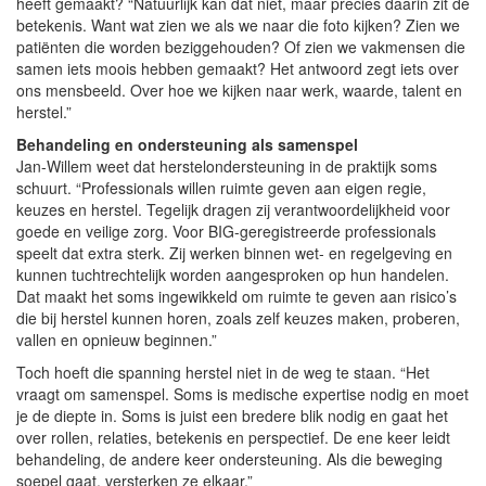
heeft gemaakt? “Natuurlijk kan dat niet, maar precies daarin zit de
betekenis. Want wat zien we als we naar die foto kijken? Zien we
patiënten die worden beziggehouden? Of zien we vakmensen die
samen iets moois hebben gemaakt? Het antwoord zegt iets over
ons mensbeeld. Over hoe we kijken naar werk, waarde, talent en
herstel.”
Behandeling en ondersteuning als samenspel
Jan-Willem weet dat herstelondersteuning in de praktijk soms
schuurt. “Professionals willen ruimte geven aan eigen regie,
keuzes en herstel. Tegelijk dragen zij verantwoordelijkheid voor
goede en veilige zorg. Voor BIG-geregistreerde professionals
speelt dat extra sterk. Zij werken binnen wet- en regelgeving en
kunnen tuchtrechtelijk worden aangesproken op hun handelen.
Dat maakt het soms ingewikkeld om ruimte te geven aan risico’s
die bij herstel kunnen horen, zoals zelf keuzes maken, proberen,
vallen en opnieuw beginnen.”
Toch hoeft die spanning herstel niet in de weg te staan. “Het
vraagt om samenspel. Soms is medische expertise nodig en moet
je de diepte in. Soms is juist een bredere blik nodig en gaat het
over rollen, relaties, betekenis en perspectief. De ene keer leidt
behandeling, de andere keer ondersteuning. Als die beweging
soepel gaat, versterken ze elkaar.”