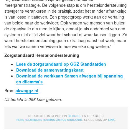
meerjarenstrategie. De volgende stap is om herstelondersteuning
steviger te verankeren in de praktijk, zodat het minder afhankelijk
is van losse initiatieven. Een projectgroep werkt aan de vertaling
van beleid naar de werkvloer. Ook vragen we mensen van buiten
de organisatie om mee te kijken, omdat je als onderdeel van een
systeem niet altijd ziet waar het schuurt of waar kansen liggen. Zo
wordt herstelondersteuning geen extra laag naast het werk, maar
iets wat we samen verweven in hoe we elke dag werken.”
Zorgstandaard Herstelondersteuning
Lees de zorgstandaard op GGZ Standaarden
Download de samenvattingskaart
Download de werkkaart Samen afwegen bij spanning
en dilemma’s
Bron:
akwaggz.nl
Dit bericht is 256 keer gelezen.
DIT ARTIKEL IS GEPOST IN
HERSTEL
EN GETAGGED
HERSTELONDERSTEUNING
,
ZORGSTANDAARD
. SLA DE LINK OP
LINK
.