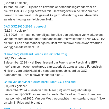
(22,660 x gelezen)
19 februari 2025 - Tijdens de zevende onderhandelingsronde voor de
nieuwe CAO GGZ ging het weer mis. De werkgevers in de GGZ zijn niet
bereid om personeel in de geestelijke gezondheidszorg een fatsoenlijke
salarisverhoging aan te bieden. Het...
CAO GGZ 2025-2026 is gereed!
(22,211 x gelezen)
9 juli 2025 - In maart eerder dit jaar bereikte een delegatie van werkgevers,
vertegenwoordigd door de Nederlandse ggz, met vakbonden FNV, CNV, FBZ
en NU’91 een onderhandelingsresultaat over nieuwe arbeidsvoorwaarden
voor ggz-medewerkers. De...
Nieuw: zorgstandaard Forensisch klinische zorg
(20,435 x gelezen)
3 december 2024 - Het Expertisecentrum Forensische Psychiatrie (EFP)
heeft samen met een werkgroep van experts de zorgstandaard Forensisch
klinische zorg ontwikkeld, die vandaag is gepubliceerd op GGZ
Standaarden. Deze nieuwe standaard biedt...
Gerda van der Meer nieuwe bestuurder GGZ Friesland
(20,209 x gelezen)
3 december 2024 - Gerda van der Meer (56) wordt zorginhoudelijk
bestuurder bij GGZ Friesland en Synaeda. De Raad van Toezicht benoemt
haar per februari 2025. Van der Meer, woonachtig in Amsterdam, maar ‘hikke
en tein’ in Friesland, brengt...