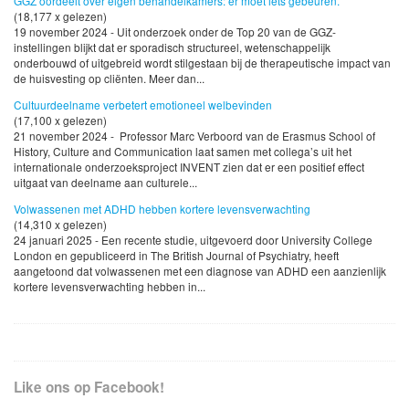
GGZ oordeelt over eigen behandelkamers: er moet iets gebeuren.
(18,177 x gelezen)
19 november 2024 - Uit onderzoek onder de Top 20 van de GGZ-
instellingen blijkt dat er sporadisch structureel, wetenschappelijk
onderbouwd of uitgebreid wordt stilgestaan bij de therapeutische impact van
de huisvesting op cliënten. Meer dan...
Cultuurdeelname verbetert emotioneel welbevinden
(17,100 x gelezen)
21 november 2024 - Professor Marc Verboord van de Erasmus School of
History, Culture and Communication laat samen met collega’s uit het
internationale onderzoeksproject INVENT zien dat er een positief effect
uitgaat van deelname aan culturele...
Volwassenen met ADHD hebben kortere levensverwachting
(14,310 x gelezen)
24 januari 2025 - Een recente studie, uitgevoerd door University College
London en gepubliceerd in The British Journal of Psychiatry, heeft
aangetoond dat volwassenen met een diagnose van ADHD een aanzienlijk
kortere levensverwachting hebben in...
Like ons op Facebook!