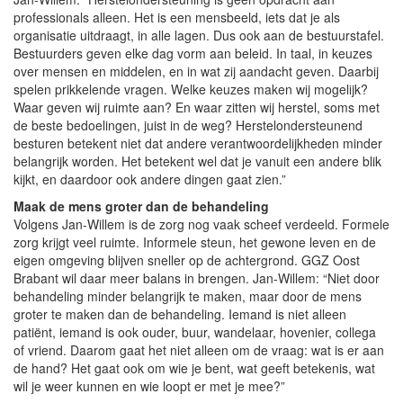
professionals alleen. Het is een mensbeeld, iets dat je als
organisatie uitdraagt, in alle lagen. Dus ook aan de bestuurstafel.
Bestuurders geven elke dag vorm aan beleid. In taal, in keuzes
over mensen en middelen, en in wat zij aandacht geven. Daarbij
spelen prikkelende vragen. Welke keuzes maken wij mogelijk?
Waar geven wij ruimte aan? En waar zitten wij herstel, soms met
de beste bedoelingen, juist in de weg? Herstelondersteunend
besturen betekent niet dat andere verantwoordelijkheden minder
belangrijk worden. Het betekent wel dat je vanuit een andere blik
kijkt, en daardoor ook andere dingen gaat zien.”
Maak de mens groter dan de behandeling
Volgens Jan-Willem is de zorg nog vaak scheef verdeeld. Formele
zorg krijgt veel ruimte. Informele steun, het gewone leven en de
eigen omgeving blijven sneller op de achtergrond. GGZ Oost
Brabant wil daar meer balans in brengen. Jan-Willem: “Niet door
behandeling minder belangrijk te maken, maar door de mens
groter te maken dan de behandeling. Iemand is niet alleen
patiënt, iemand is ook ouder, buur, wandelaar, hovenier, collega
of vriend. Daarom gaat het niet alleen om de vraag: wat is er aan
de hand? Het gaat ook om wie je bent, wat geeft betekenis, wat
wil je weer kunnen en wie loopt er met je mee?”