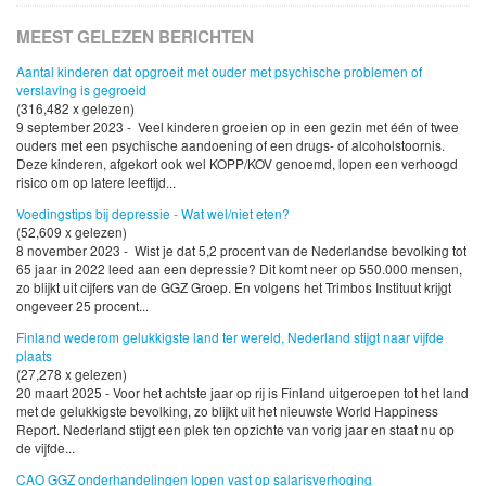
MEEST GELEZEN BERICHTEN
Aantal kinderen dat opgroeit met ouder met psychische problemen of
verslaving is gegroeid
(316,482 x gelezen)
9 september 2023 - Veel kinderen groeien op in een gezin met één of twee
ouders met een psychische aandoening of een drugs- of alcoholstoornis.
Deze kinderen, afgekort ook wel KOPP/KOV genoemd, lopen een verhoogd
risico om op latere leeftijd...
Voedingstips bij depressie - Wat wel/niet eten?
(52,609 x gelezen)
8 november 2023 - Wist je dat 5,2 procent van de Nederlandse bevolking tot
65 jaar in 2022 leed aan een depressie? Dit komt neer op 550.000 mensen,
zo blijkt uit cijfers van de GGZ Groep. En volgens het Trimbos Instituut krijgt
ongeveer 25 procent...
Finland wederom gelukkigste land ter wereld, Nederland stijgt naar vijfde
plaats
(27,278 x gelezen)
20 maart 2025 - Voor het achtste jaar op rij is Finland uitgeroepen tot het land
met de gelukkigste bevolking, zo blijkt uit het nieuwste World Happiness
Report. Nederland stijgt een plek ten opzichte van vorig jaar en staat nu op
de vijfde...
CAO GGZ onderhandelingen lopen vast op salarisverhoging