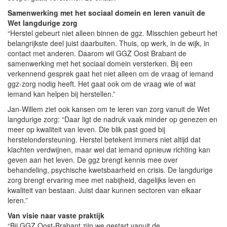
Samenwerking met het sociaal domein en leren vanuit de
Wet langdurige zorg
“Herstel gebeurt niet alleen binnen de ggz. Misschien gebeurt het
belangrijkste deel juist daarbuiten. Thuis, op werk, in de wijk, in
contact met anderen. Daarom wil GGZ Oost Brabant de
samenwerking met het sociaal domein versterken. Bij een
verkennend gesprek gaat het niet alleen om de vraag of iemand
ggz-zorg nodig heeft. Het gaat ook om de vraag wie of wat
iemand kan helpen bij herstellen.”
Jan-Willem ziet ook kansen om te leren van zorg vanuit de Wet
langdurige zorg: “Daar ligt de nadruk vaak minder op genezen en
meer op kwaliteit van leven. Die blik past goed bij
herstelondersteuning. Herstel betekent immers niet altijd dat
klachten verdwijnen, maar wel dat iemand opnieuw richting kan
geven aan het leven. De ggz brengt kennis mee over
behandeling, psychische kwetsbaarheid en crisis. De langdurige
zorg brengt ervaring mee met nabijheid, dagelijks leven en
kwaliteit van bestaan. Juist daar kunnen sectoren van elkaar
leren.”
Van visie naar vaste praktijk
“Bij GGZ Oost-Brabant zijn we gestart vanuit de