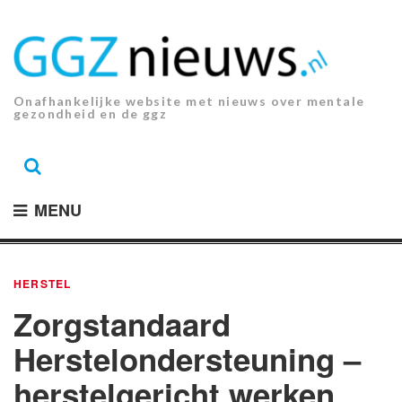
Ga
naar
de
inhoud.
Onafhankelijke website met nieuws over mentale
gezondheid en de ggz
MENU
HERSTEL
Zorgstandaard
Herstelondersteuning –
herstelgericht werken