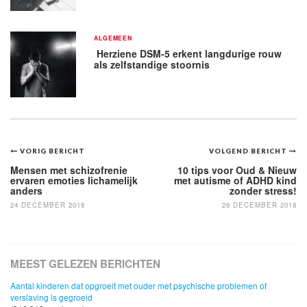
ALGEMEEN
Herziene DSM-5 erkent langdurige rouw
als zelfstandige stoornis
Bericht
VORIG BERICHT
VOLGEND BERICHT
navigatie
Mensen met schizofrenie
10 tips voor Oud & Nieuw
ervaren emoties lichamelijk
met autisme of ADHD kind
anders
zonder stress!
24 DECEMBER 2018
26 DECEMBER 2018
MEEST GELEZEN BERICHTEN
Aantal kinderen dat opgroeit met ouder met psychische problemen of
verslaving is gegroeid