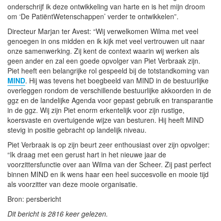
onderschrijf ik deze ontwikkeling van harte en is het mijn droom
om ‘De PatiëntWetenschappen’ verder te ontwikkelen”.
Directeur Marjan ter Avest: “Wij verwelkomen Wilma met veel
genoegen in ons midden en ik kijk met veel vertrouwen uit naar
onze samenwerking. Zij kent de context waarin wij werken als
geen ander en zal een goede opvolger van Piet Verbraak zijn.
Piet heeft een belangrijke rol gespeeld bij de totstandkoming van
MIND
. Hij was tevens het boegbeeld van MIND in de bestuurlijke
overleggen rondom de verschillende bestuurlijke akkoorden in de
ggz en de landelijke Agenda voor gepast gebruik en transparantie
in de ggz. Wij zijn Piet enorm erkentelijk voor zijn rustige,
koersvaste en overtuigende wijze van besturen. Hij heeft MIND
stevig in positie gebracht op landelijk niveau.
Piet Verbraak is op zijn beurt zeer enthousiast over zijn opvolger:
“Ik draag met een gerust hart in het nieuwe jaar de
voorzittersfunctie over aan Wilma van der Scheer. Zij past perfect
binnen MIND en ik wens haar een heel succesvolle en mooie tijd
als voorzitter van deze mooie organisatie.
Bron: persbericht
Dit bericht is 2816 keer gelezen.