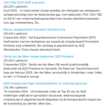
CAO GGZ 2025-2026 is gereed!
(22,223 x gelezen)
9 juli 2025 - In maart eerder dit jaar bereikte een delegatie van werkgevers,
vertegenwoordigd door de Nederlandse ggz, met vakbonden FNV, CNV, FBZ
en NU’91 een onderhandelingsresultaat over nieuwe arbeidsvoorwaarden
voor ggz-medewerkers. De...
Nieuw: zorgstandaard Forensisch klinische zorg
(20,443 x gelezen)
3 december 2024 - Het Expertisecentrum Forensische Psychiatrie (EFP)
heeft samen met een werkgroep van experts de zorgstandaard Forensisch
klinische zorg ontwikkeld, die vandaag is gepubliceerd op GGZ
Standaarden. Deze nieuwe standaard biedt...
Gerda van der Meer nieuwe bestuurder GGZ Friesland
(20,220 x gelezen)
3 december 2024 - Gerda van der Meer (56) wordt zorginhoudelijk
bestuurder bij GGZ Friesland en Synaeda. De Raad van Toezicht benoemt
haar per februari 2025. Van der Meer, woonachtig in Amsterdam, maar ‘hikke
en tein’ in Friesland, brengt...
GGZ oordeelt over eigen behandelkamers: er moet iets gebeuren.
(18,184 x gelezen)
19 november 2024 - Uit onderzoek onder de Top 20 van de GGZ-
instellingen blijkt dat er sporadisch structureel, wetenschappelijk
onderbouwd of uitgebreid wordt stilgestaan bij de therapeutische impact van
de huisvesting op cliënten. Meer dan...