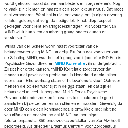
wordt gehoord, naast dat van aanbieders en zorgverleners. Nog
te vaak zijn cliënten en naasten een soort ‘excuustruus’. Dat moet
snel veranderen. Want het is niet eenvoudig om je eigen ervaring
te laten gelden, dat vergt de nodige lef. Ik heb diep respect
gekregen voor cliënt-ervaringsdeskundigen. Als voorzitter van
MIND wil ik hun stem en inbreng graag ondersteunen en
versterken.”
Wilma van der Scheer wordt naast voorzitter van de
belangenvereniging MIND Landelijk Platform ook voorzitter van
de Stichting MIND, waarin met ingang van 1 januari MIND Fonds
Psychische Gezondheid en
MIND Korrelatie
zijn ondergebracht.
Zij ziet hier grote kansen. “MIND Korrelatie zorgt ervoor dat
mensen met psychische problemen in Nederland er niet alleen
voor staan. Elke werkdag staan er hulpverleners klaar. Ook voor
mensen die op een wachtlijst in de ggz staan, en dat zijn er
helaas veel te veel. Ik hoop met MIND Fonds Psychische
Gezondheid onderzoek en innovaties te stimuleren die goed
aansluiten bij de behoeften van cliënten en naasten. Geweldig dat
door MIND een eigen kennisagenda is ontwikkeld met inbreng
van cliënten en naasten en dat MIND met een eigen
referentenpanel al 650 onderzoeksvoorstellen van ZonMw heeft
beoordeeld. Als directeur Erasmus Centrum voor Zorgbestuur