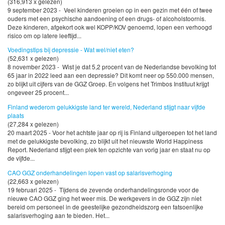
(316,913 x gelezen)
9 september 2023 - Veel kinderen groeien op in een gezin met één of twee
ouders met een psychische aandoening of een drugs- of alcoholstoornis.
Deze kinderen, afgekort ook wel KOPP/KOV genoemd, lopen een verhoogd
risico om op latere leeftijd...
Voedingstips bij depressie - Wat wel/niet eten?
(52,631 x gelezen)
8 november 2023 - Wist je dat 5,2 procent van de Nederlandse bevolking tot
65 jaar in 2022 leed aan een depressie? Dit komt neer op 550.000 mensen,
zo blijkt uit cijfers van de GGZ Groep. En volgens het Trimbos Instituut krijgt
ongeveer 25 procent...
Finland wederom gelukkigste land ter wereld, Nederland stijgt naar vijfde
plaats
(27,284 x gelezen)
20 maart 2025 - Voor het achtste jaar op rij is Finland uitgeroepen tot het land
met de gelukkigste bevolking, zo blijkt uit het nieuwste World Happiness
Report. Nederland stijgt een plek ten opzichte van vorig jaar en staat nu op
de vijfde...
CAO GGZ onderhandelingen lopen vast op salarisverhoging
(22,663 x gelezen)
19 februari 2025 - Tijdens de zevende onderhandelingsronde voor de
nieuwe CAO GGZ ging het weer mis. De werkgevers in de GGZ zijn niet
bereid om personeel in de geestelijke gezondheidszorg een fatsoenlijke
salarisverhoging aan te bieden. Het...