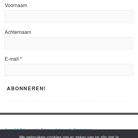
Voornaam
Achternaam
E-mail
*
Over GGZNieuws.nl
•
Privacy statement
•
Disclaimer
We gebruiken cookies om er zeker van te zijn dat je