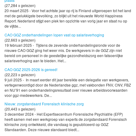
plaats
(27,284 x gelezen)
20 maart 2025 - Voor het achtste jaar op rij is Finland uitgeroepen tot het land
met de gelukkigste bevolking, zo blijkt uit het nieuwste World Happiness
Report. Nederland stijgt een plek ten opzichte van vorig jaar en staat nu op
de vijfde...
CAO GGZ onderhandelingen lopen vast op salarisverhoging
(22,663 x gelezen)
19 februari 2025 - Tijdens de zevende onderhandelingsronde voor de
nieuwe CAO GGZ ging het weer mis. De werkgevers in de GGZ zijn niet
bereid om personeel in de geestelijke gezondheidszorg een fatsoenlijke
salarisverhoging aan te bieden. Het...
CAO GGZ 2025-2026 is gereed!
(22,223 x gelezen)
9 juli 2025 - In maart eerder dit jaar bereikte een delegatie van werkgevers,
vertegenwoordigd door de Nederlandse ggz, met vakbonden FNV, CNV, FBZ
en NU’91 een onderhandelingsresultaat over nieuwe arbeidsvoorwaarden
voor ggz-medewerkers. De...
Nieuw: zorgstandaard Forensisch klinische zorg
(20,443 x gelezen)
3 december 2024 - Het Expertisecentrum Forensische Psychiatrie (EFP)
heeft samen met een werkgroep van experts de zorgstandaard Forensisch
klinische zorg ontwikkeld, die vandaag is gepubliceerd op GGZ
Standaarden. Deze nieuwe standaard biedt...