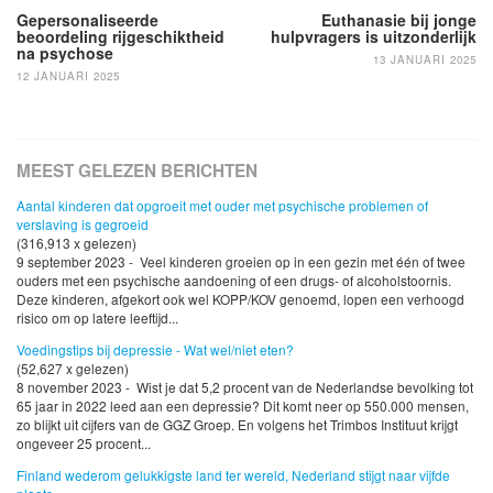
Gepersonaliseerde
Euthanasie bij jonge
beoordeling rijgeschiktheid
hulpvragers is uitzonderlijk
na psychose
13 JANUARI 2025
12 JANUARI 2025
MEEST GELEZEN BERICHTEN
Aantal kinderen dat opgroeit met ouder met psychische problemen of
verslaving is gegroeid
(316,913 x gelezen)
9 september 2023 - Veel kinderen groeien op in een gezin met één of twee
ouders met een psychische aandoening of een drugs- of alcoholstoornis.
Deze kinderen, afgekort ook wel KOPP/KOV genoemd, lopen een verhoogd
risico om op latere leeftijd...
Voedingstips bij depressie - Wat wel/niet eten?
(52,627 x gelezen)
8 november 2023 - Wist je dat 5,2 procent van de Nederlandse bevolking tot
65 jaar in 2022 leed aan een depressie? Dit komt neer op 550.000 mensen,
zo blijkt uit cijfers van de GGZ Groep. En volgens het Trimbos Instituut krijgt
ongeveer 25 procent...
Finland wederom gelukkigste land ter wereld, Nederland stijgt naar vijfde