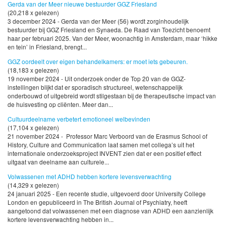
Gerda van der Meer nieuwe bestuurder GGZ Friesland
(20,218 x gelezen)
3 december 2024 - Gerda van der Meer (56) wordt zorginhoudelijk
bestuurder bij GGZ Friesland en Synaeda. De Raad van Toezicht benoemt
haar per februari 2025. Van der Meer, woonachtig in Amsterdam, maar ‘hikke
en tein’ in Friesland, brengt...
GGZ oordeelt over eigen behandelkamers: er moet iets gebeuren.
(18,183 x gelezen)
19 november 2024 - Uit onderzoek onder de Top 20 van de GGZ-
instellingen blijkt dat er sporadisch structureel, wetenschappelijk
onderbouwd of uitgebreid wordt stilgestaan bij de therapeutische impact van
de huisvesting op cliënten. Meer dan...
Cultuurdeelname verbetert emotioneel welbevinden
(17,104 x gelezen)
21 november 2024 - Professor Marc Verboord van de Erasmus School of
History, Culture and Communication laat samen met collega’s uit het
internationale onderzoeksproject INVENT zien dat er een positief effect
uitgaat van deelname aan culturele...
Volwassenen met ADHD hebben kortere levensverwachting
(14,329 x gelezen)
24 januari 2025 - Een recente studie, uitgevoerd door University College
London en gepubliceerd in The British Journal of Psychiatry, heeft
aangetoond dat volwassenen met een diagnose van ADHD een aanzienlijk
kortere levensverwachting hebben in...