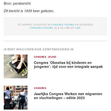
Bron: persbericht
Dit bericht is 1839 keer gelezen.
DIT ARTIKEL IS GEPOST IN
CONGRES
,
TRAUMA
EN GETAGGED
CONGRES
,
TRAUMA
. SLA DE LINK OP
LINK
.
JE BENT MISSCHIEN OOK GEÏNTERESSEERD IN
CONGRES
,
JEUGD
Congres ‘Obesitas bij kinderen en
jongeren’: tijd voor een integrale aanpak
CONGRES
Jaarlijks Congres Werken met migranten
en vluchtelingen – editie 2023