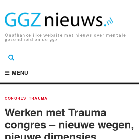
Ga
naar
de
inhoud.
Onafhankelijke website met nieuws over mentale
gezondheid en de ggz
MENU
CONGRES
,
TRAUMA
Werken met Trauma
congres – nieuwe wegen,
nieuwe dimensies