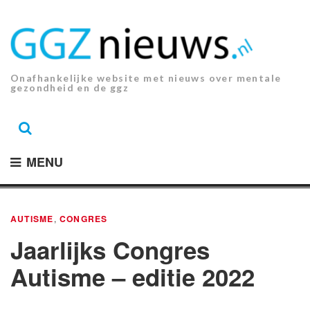
Ga
naar
de
inhoud.
Onafhankelijke website met nieuws over mentale
gezondheid en de ggz
MENU
AUTISME
,
CONGRES
Jaarlijks Congres
Autisme – editie 2022