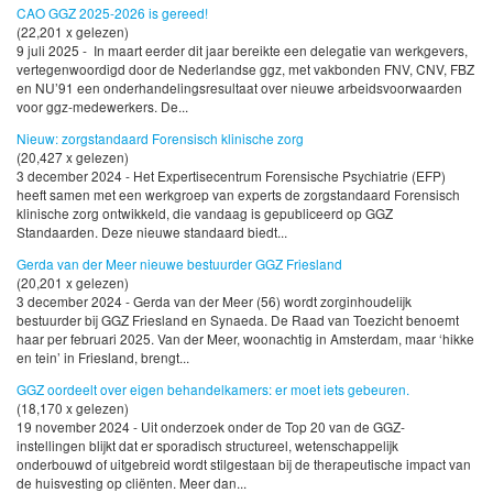
CAO GGZ 2025-2026 is gereed!
(22,201 x gelezen)
9 juli 2025 - In maart eerder dit jaar bereikte een delegatie van werkgevers,
vertegenwoordigd door de Nederlandse ggz, met vakbonden FNV, CNV, FBZ
en NU’91 een onderhandelingsresultaat over nieuwe arbeidsvoorwaarden
voor ggz-medewerkers. De...
Nieuw: zorgstandaard Forensisch klinische zorg
(20,427 x gelezen)
3 december 2024 - Het Expertisecentrum Forensische Psychiatrie (EFP)
heeft samen met een werkgroep van experts de zorgstandaard Forensisch
klinische zorg ontwikkeld, die vandaag is gepubliceerd op GGZ
Standaarden. Deze nieuwe standaard biedt...
Gerda van der Meer nieuwe bestuurder GGZ Friesland
(20,201 x gelezen)
3 december 2024 - Gerda van der Meer (56) wordt zorginhoudelijk
bestuurder bij GGZ Friesland en Synaeda. De Raad van Toezicht benoemt
haar per februari 2025. Van der Meer, woonachtig in Amsterdam, maar ‘hikke
en tein’ in Friesland, brengt...
GGZ oordeelt over eigen behandelkamers: er moet iets gebeuren.
(18,170 x gelezen)
19 november 2024 - Uit onderzoek onder de Top 20 van de GGZ-
instellingen blijkt dat er sporadisch structureel, wetenschappelijk
onderbouwd of uitgebreid wordt stilgestaan bij de therapeutische impact van
de huisvesting op cliënten. Meer dan...