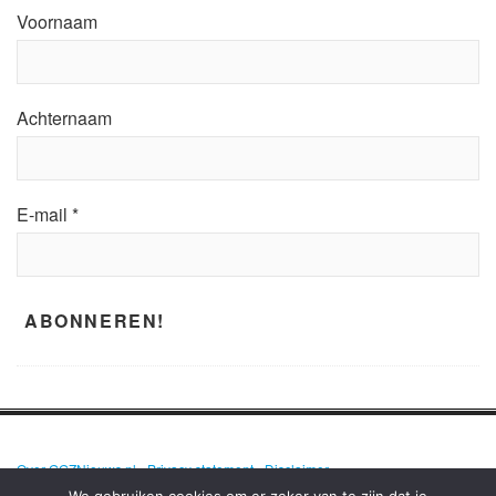
Voornaam
Achternaam
E-mail
*
Over GGZNieuws.nl
•
Privacy statement
•
Disclaimer