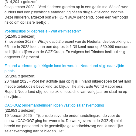
(314,204 x gelezen)
9 september 2023 - Veel kinderen groeien op in een gezin met één of twee
ouders met een psychische aandoening of een drugs- of alcoholstoornis.
Deze kinderen, afgekort ook wel KOPP/KOV genoemd, lopen een verhoogd
risico om op latere leeftijd...
Voedingstips bij depressie - Wat wel/niet eten?
(52,595 x gelezen)
8 november 2023 - Wist je dat 5,2 procent van de Nederlandse bevolking tot
65 jaar in 2022 leed aan een depressie? Dit komt neer op 550.000 mensen,
zo blijkt uit cijfers van de GGZ Groep. En volgens het Trimbos Instituut krijgt
ongeveer 25 procent...
Finland wederom gelukkigste land ter wereld, Nederland stijgt naar vijfde
plaats
(27,262 x gelezen)
20 maart 2025 - Voor het achtste jaar op rij is Finland uitgeroepen tot het land
met de gelukkigste bevolking, zo blijkt uit het nieuwste World Happiness
Report. Nederland stijgt een plek ten opzichte van vorig jaar en staat nu op
de vijfde...
CAO GGZ onderhandelingen lopen vast op salarisverhoging
(22,653 x gelezen)
19 februari 2025 - Tijdens de zevende onderhandelingsronde voor de
nieuwe CAO GGZ ging het weer mis. De werkgevers in de GGZ zijn niet
bereid om personeel in de geestelijke gezondheidszorg een fatsoenlijke
salarisverhoging aan te bieden. Het...