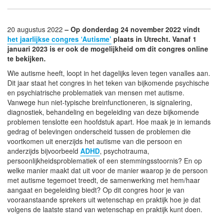
20 augustus 2022
– Op donderdag 24 november 2022 vindt
het jaarlijkse congres ‘Autisme’
plaats in Utrecht. Vanaf 1
januari 2023 is er ook de mogelijkheid om dit congres online
te bekijken.
Wie autisme heeft, loopt in het dagelijks leven tegen vanalles aan.
Dit jaar staat het congres in het teken van bijkomende psychische
en psychiatrische problematiek van mensen met autisme.
Vanwege hun niet-typische breinfunctioneren, is signalering,
diagnostiek, behandeling en begeleiding van deze bijkomende
problemen tenslotte een hoofdstuk apart. Hoe maak je in iemands
gedrag of belevingen onderscheid tussen de problemen die
voortkomen uit enerzijds het autisme van die persoon en
anderzijds bijvoorbeeld
ADHD
, psychotrauma,
persoonlijkheidsproblematiek of een stemmingsstoornis? En op
welke manier maakt dat uit voor de manier waarop je de persoon
met autisme tegemoet treedt, de samenwerking met hem/haar
aangaat en begeleiding biedt? Op dit congres hoor je van
vooraanstaande sprekers uit wetenschap en praktijk hoe je dat
volgens de laatste stand van wetenschap en praktijk kunt doen.