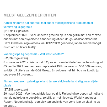
MEEST GELEZEN BERICHTEN
Aantal kinderen dat opgroeit met ouder met psychische problemen of
verslaving is gegroeid
(316,914 x gelezen)
9 september 2023 - Veel kinderen groeien op in een gezin met één of twee
ouders met een psychische aandoening of een drugs- of alcoholstoornis.
Deze kinderen, afgekort ook wel KOPP/KOV genoemd, lopen een verhoogd
risico om op latere leeftijd...
Voedingstips bij depressie - Wat wel/niet eten?
(52,634 x gelezen)
8 november 2023 - Wist je dat 5,2 procent van de Nederlandse bevolking tot
65 jaar in 2022 leed aan een depressie? Dit komt neer op 550.000 mensen,
zo blijkt uit cijfers van de GGZ Groep. En volgens het Trimbos Instituut krijgt
ongeveer 25 procent...
Finland wederom gelukkigste land ter wereld, Nederland stijgt naar vijfde
plaats
(27,288 x gelezen)
20 maart 2025 - Voor het achtste jaar op rij is Finland uitgeroepen tot het land
met de gelukkigste bevolking, zo blijkt uit het nieuwste World Happiness
Report. Nederland stijgt een plek ten opzichte van vorig jaar en staat nu op
de vijfde...