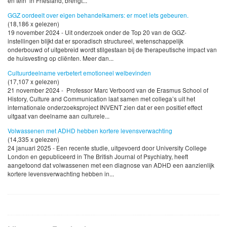
en tein’ in Friesland, brengt...
GGZ oordeelt over eigen behandelkamers: er moet iets gebeuren.
(18,186 x gelezen)
19 november 2024 - Uit onderzoek onder de Top 20 van de GGZ-
instellingen blijkt dat er sporadisch structureel, wetenschappelijk
onderbouwd of uitgebreid wordt stilgestaan bij de therapeutische impact van
de huisvesting op cliënten. Meer dan...
Cultuurdeelname verbetert emotioneel welbevinden
(17,107 x gelezen)
21 november 2024 - Professor Marc Verboord van de Erasmus School of
History, Culture and Communication laat samen met collega’s uit het
internationale onderzoeksproject INVENT zien dat er een positief effect
uitgaat van deelname aan culturele...
Volwassenen met ADHD hebben kortere levensverwachting
(14,335 x gelezen)
24 januari 2025 - Een recente studie, uitgevoerd door University College
London en gepubliceerd in The British Journal of Psychiatry, heeft
aangetoond dat volwassenen met een diagnose van ADHD een aanzienlijk
kortere levensverwachting hebben in...