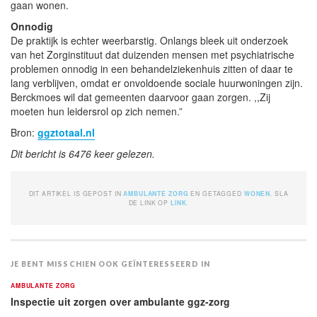
gaan wonen.
Onnodig
De praktijk is echter weerbarstig. Onlangs bleek uit onderzoek
van het Zorginstituut dat duizenden mensen met psychiatrische
problemen onnodig in een behandelziekenhuis zitten of daar te
lang verblijven, omdat er onvoldoende sociale huurwoningen zijn.
Berckmoes wil dat gemeenten daarvoor gaan zorgen. ,,Zij
moeten hun leidersrol op zich nemen.”
Bron:
ggztotaal.nl
Dit bericht is 6476 keer gelezen.
DIT ARTIKEL IS GEPOST IN
AMBULANTE ZORG
EN GETAGGED
WONEN
. SLA
DE LINK OP
LINK
.
JE BENT MISSCHIEN OOK GEÏNTERESSEERD IN
AMBULANTE ZORG
Inspectie uit zorgen over ambulante ggz-zorg