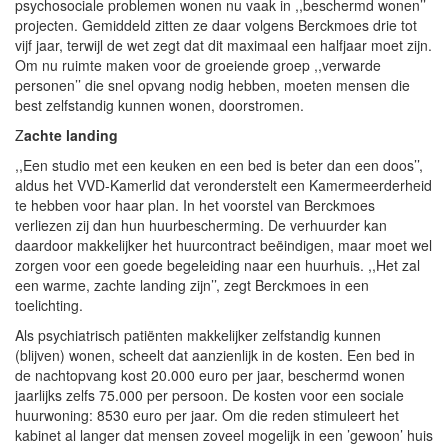
psychosociale problemen wonen nu vaak in ,,beschermd wonen’’
projecten. Gemiddeld zitten ze daar volgens Berckmoes drie tot
vijf jaar, terwijl de wet zegt dat dit maximaal een halfjaar moet zijn.
Om nu ruimte maken voor de groeiende groep ,,verwarde
personen’’ die snel opvang nodig hebben, moeten mensen die
best zelfstandig kunnen wonen, doorstromen.
Z
achte landing
,,Een studio met een keuken en een bed is beter dan een doos’’,
aldus het VVD-Kamerlid dat veronderstelt een Kamermeerderheid
te hebben voor haar plan. In het voorstel van Berckmoes
verliezen zij dan hun huurbescherming. De verhuurder kan
daardoor makkelijker het huurcontract beëindigen, maar moet wel
zorgen voor een goede begeleiding naar een huurhuis. ,,Het zal
een warme, zachte landing zijn’’, zegt Berckmoes in een
toelichting.
Als psychiatrisch patiënten makkelijker zelfstandig kunnen
(blijven) wonen, scheelt dat aanzienlijk in de kosten. Een bed in
de nachtopvang kost 20.000 euro per jaar, beschermd wonen
jaarlijks zelfs 75.000 per persoon. De kosten voor een sociale
huurwoning: 8530 euro per jaar. Om die reden stimuleert het
kabinet al langer dat mensen zoveel mogelijk in een ’gewoon’ huis