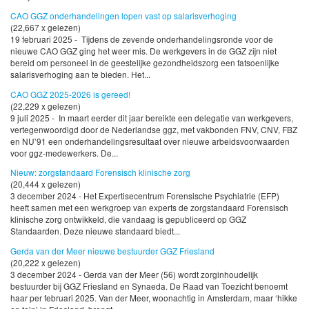
CAO GGZ onderhandelingen lopen vast op salarisverhoging
(22,667 x gelezen)
19 februari 2025 - Tijdens de zevende onderhandelingsronde voor de
nieuwe CAO GGZ ging het weer mis. De werkgevers in de GGZ zijn niet
bereid om personeel in de geestelijke gezondheidszorg een fatsoenlijke
salarisverhoging aan te bieden. Het...
CAO GGZ 2025-2026 is gereed!
(22,229 x gelezen)
9 juli 2025 - In maart eerder dit jaar bereikte een delegatie van werkgevers,
vertegenwoordigd door de Nederlandse ggz, met vakbonden FNV, CNV, FBZ
en NU’91 een onderhandelingsresultaat over nieuwe arbeidsvoorwaarden
voor ggz-medewerkers. De...
Nieuw: zorgstandaard Forensisch klinische zorg
(20,444 x gelezen)
3 december 2024 - Het Expertisecentrum Forensische Psychiatrie (EFP)
heeft samen met een werkgroep van experts de zorgstandaard Forensisch
klinische zorg ontwikkeld, die vandaag is gepubliceerd op GGZ
Standaarden. Deze nieuwe standaard biedt...
Gerda van der Meer nieuwe bestuurder GGZ Friesland
(20,222 x gelezen)
3 december 2024 - Gerda van der Meer (56) wordt zorginhoudelijk
bestuurder bij GGZ Friesland en Synaeda. De Raad van Toezicht benoemt
haar per februari 2025. Van der Meer, woonachtig in Amsterdam, maar ‘hikke