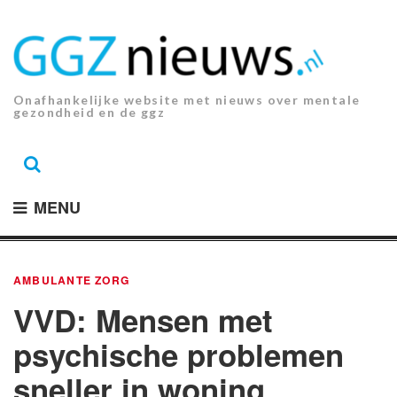
Ga
naar
de
inhoud.
Onafhankelijke website met nieuws over mentale
gezondheid en de ggz
MENU
AMBULANTE ZORG
VVD: Mensen met
psychische problemen
sneller in woning