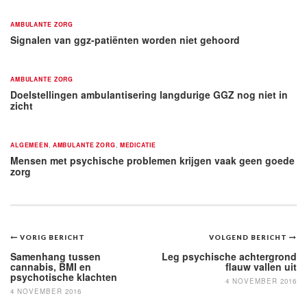
AMBULANTE ZORG
Signalen van ggz-patiënten worden niet gehoord
AMBULANTE ZORG
Doelstellingen ambulantisering langdurige GGZ nog niet in
zicht
ALGEMEEN
,
AMBULANTE ZORG
,
MEDICATIE
Mensen met psychische problemen krijgen vaak geen goede
zorg
Bericht
VORIG BERICHT
VOLGEND BERICHT
navigatie
Samenhang tussen
Leg psychische achtergrond
cannabis, BMI en
flauw vallen uit
psychotische klachten
4 NOVEMBER 2016
4 NOVEMBER 2016