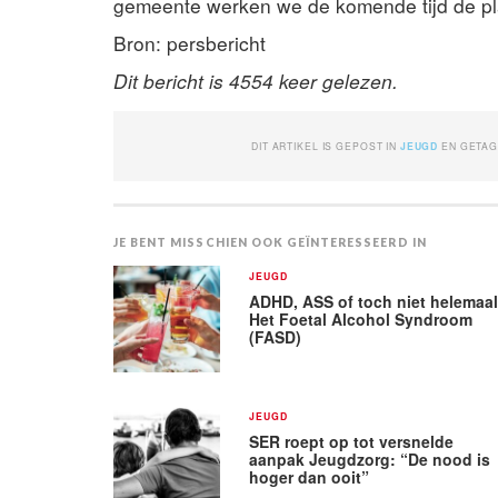
gemeente werken we de komende tijd de pla
Bron: persbericht
Dit bericht is 4554 keer gelezen.
DIT ARTIKEL IS GEPOST IN
JEUGD
EN GETA
JE BENT MISSCHIEN OOK GEÏNTERESSEERD IN
JEUGD
ADHD, ASS of toch niet helemaa
Het Foetal Alcohol Syndroom
(FASD)
JEUGD
SER roept op tot versnelde
aanpak Jeugdzorg: “De nood is
hoger dan ooit”