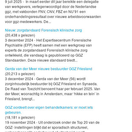
9 juli 2025 - In maart eerder dit jaar bereikte een delegatie
van werkgevers, vertegenwoordigd door de Nederlandse
ggz, met vakbonden FNV, CNV, FBZ en NU’91 een
onderhandelingsresultaat over nieuwe arbeidsvoorwaarden
voor ggz-medewerkers. De...
Nieuw: zorgstandaard Forensisch klinische zorg
(20,438 x gelezen)
3 december 2024 - Het Expertisecentrum Forensische
Psychiatrie (EFP) heeft samen met een werkgroep van
experts de zorgstandaard Forensisch klinische zorg
ontwikkeld, die vandaag is gepubliceerd op GGZ
Standaarden. Deze nieuwe standaard biedt...
Gerda van der Meer nieuwe bestuurder GGZ Friesland
(20,213 x gelezen)
3 december 2024 - Gerda van der Meer (56) wordt
zorginhoudelijk bestuurder bij GGZ Friesland en Synaeda.
De Raad van Toezicht benoemt haar per februari 2025. Van
der Meer, woonachtig in Amsterdam, maar ‘hikke en tein’ in
Friesland, brengt...
GGZ oordeelt over eigen behandelkamers: er moet iets
gebeuren.
(18,181 x gelezen)
19 november 2024 - Uit onderzoek onder de Top 20 van de
GGZ- instellingen blijkt dat er sporadisch structureel,