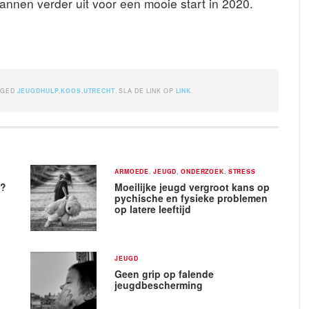
nnen verder uit voor een mooie start in 2020.
GGED
JEUGDHULP
,
KOOS
,
UTRECHT
. SLA DE LINK OP
LINK
.
ARMOEDE
,
JEUGD
,
ONDERZOEK
,
STRESS
l?
Moeilijke jeugd vergroot kans op
pychische en fysieke problemen
op latere leeftijd
JEUGD
Geen grip op falende
jeugdbescherming