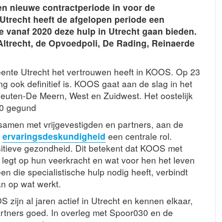
een nieuwe contractperiode in voor de
Utrecht heeft de afgelopen periode een
e vanaf 2020 deze hulp in Utrecht gaan bieden.
ltrecht, de Opvoedpoli, De Rading, Reinaerde
meente Utrecht het vertrouwen heeft in KOOS. Op 23
ing ook definitief is. KOOS gaat aan de slag in het
Vleuten-De Meern, West en Zuidwest. Het oostelijk
30 gegund
samen met vrijgevestigden en partners, aan de
t
ervaringsdeskundigheid
een centrale rol.
itieve gezondheid. Dit betekent dat KOOS met
 legt op hun veerkracht en wat voor hen het leven
n die specialistische hulp nodig heeft, verbindt
an op wat werkt.
 zijn al jaren actief in Utrecht en kennen elkaar,
rt­ners goed. In overleg met Spoor030 en de