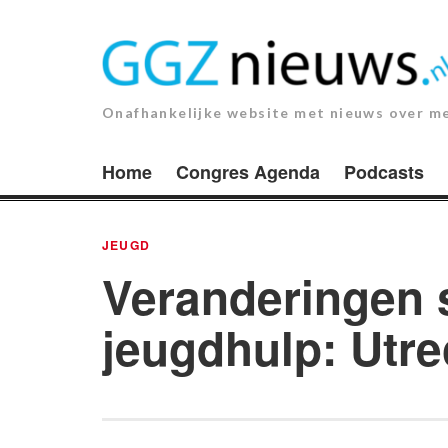
Ga
naar
de
inhoud.
Onafhankelijke website met nieuws over m
Home
Congres Agenda
Podcasts
JEUGD
Veranderingen s
jeugdhulp: Utre