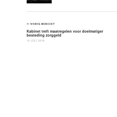
Bericht
VORIG BERICHT
navigatie
Kabinet treft maatregelen voor doelmatiger
besteding zorggeld
10 JULI 2019