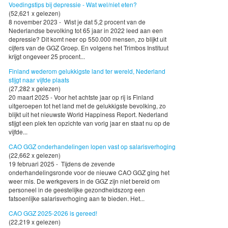
Voedingstips bij depressie - Wat wel/niet eten?
(52,621 x gelezen)
8 november 2023 - Wist je dat 5,2 procent van de
Nederlandse bevolking tot 65 jaar in 2022 leed aan een
depressie? Dit komt neer op 550.000 mensen, zo blijkt uit
cijfers van de GGZ Groep. En volgens het Trimbos Instituut
krijgt ongeveer 25 procent...
Finland wederom gelukkigste land ter wereld, Nederland
stijgt naar vijfde plaats
(27,282 x gelezen)
20 maart 2025 - Voor het achtste jaar op rij is Finland
uitgeroepen tot het land met de gelukkigste bevolking, zo
blijkt uit het nieuwste World Happiness Report. Nederland
stijgt een plek ten opzichte van vorig jaar en staat nu op de
vijfde...
CAO GGZ onderhandelingen lopen vast op salarisverhoging
(22,662 x gelezen)
19 februari 2025 - Tijdens de zevende
onderhandelingsronde voor de nieuwe CAO GGZ ging het
weer mis. De werkgevers in de GGZ zijn niet bereid om
personeel in de geestelijke gezondheidszorg een
fatsoenlijke salarisverhoging aan te bieden. Het...
CAO GGZ 2025-2026 is gereed!
(22,219 x gelezen)