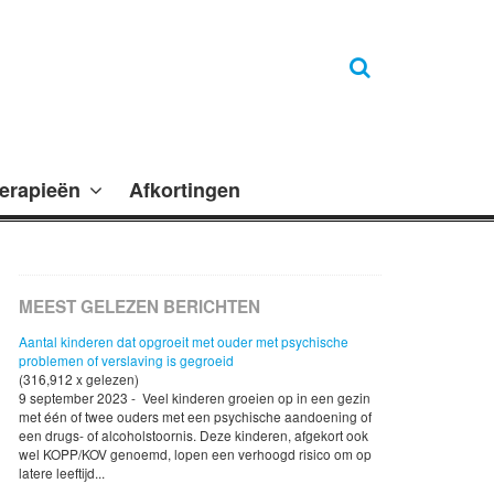
erapieën
Afkortingen
MEEST GELEZEN BERICHTEN
Aantal kinderen dat opgroeit met ouder met psychische
problemen of verslaving is gegroeid
(316,912 x gelezen)
9 september 2023 - Veel kinderen groeien op in een gezin
met één of twee ouders met een psychische aandoening of
een drugs- of alcoholstoornis. Deze kinderen, afgekort ook
wel KOPP/KOV genoemd, lopen een verhoogd risico om op
latere leeftijd...