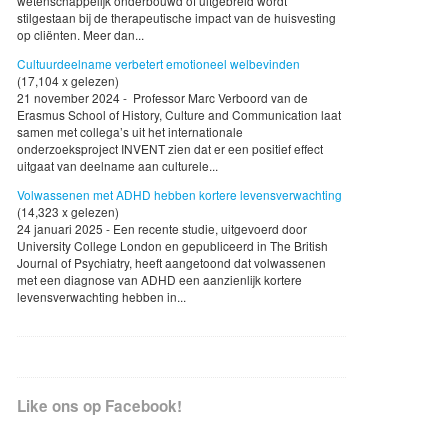
wetenschappelijk onderbouwd of uitgebreid wordt
stilgestaan bij de therapeutische impact van de huisvesting
op cliënten. Meer dan...
Cultuurdeelname verbetert emotioneel welbevinden
(17,104 x gelezen)
21 november 2024 - Professor Marc Verboord van de
Erasmus School of History, Culture and Communication laat
samen met collega’s uit het internationale
onderzoeksproject INVENT zien dat er een positief effect
uitgaat van deelname aan culturele...
Volwassenen met ADHD hebben kortere levensverwachting
(14,323 x gelezen)
24 januari 2025 - Een recente studie, uitgevoerd door
University College London en gepubliceerd in The British
Journal of Psychiatry, heeft aangetoond dat volwassenen
met een diagnose van ADHD een aanzienlijk kortere
levensverwachting hebben in...
Like ons op Facebook!