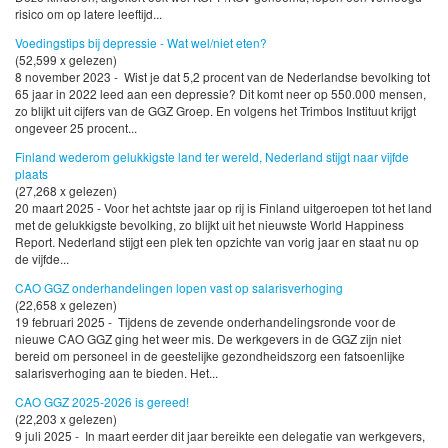
risico om op latere leeftijd...
Voedingstips bij depressie - Wat wel/niet eten?
(52,599 x gelezen)
8 november 2023 - Wist je dat 5,2 procent van de Nederlandse bevolking tot
65 jaar in 2022 leed aan een depressie? Dit komt neer op 550.000 mensen,
zo blijkt uit cijfers van de GGZ Groep. En volgens het Trimbos Instituut krijgt
ongeveer 25 procent...
Finland wederom gelukkigste land ter wereld, Nederland stijgt naar vijfde
plaats
(27,268 x gelezen)
20 maart 2025 - Voor het achtste jaar op rij is Finland uitgeroepen tot het land
met de gelukkigste bevolking, zo blijkt uit het nieuwste World Happiness
Report. Nederland stijgt een plek ten opzichte van vorig jaar en staat nu op
de vijfde...
CAO GGZ onderhandelingen lopen vast op salarisverhoging
(22,658 x gelezen)
19 februari 2025 - Tijdens de zevende onderhandelingsronde voor de
nieuwe CAO GGZ ging het weer mis. De werkgevers in de GGZ zijn niet
bereid om personeel in de geestelijke gezondheidszorg een fatsoenlijke
salarisverhoging aan te bieden. Het...
CAO GGZ 2025-2026 is gereed!
(22,203 x gelezen)
9 juli 2025 - In maart eerder dit jaar bereikte een delegatie van werkgevers,