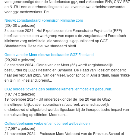
vertegenwoordigd door de Nederlandse ggz, met vakbonden FNV, CNV, FBZ
en NU’91 een onderhandelingsresultaat over nieuwe arbeidsvoorwaarden
voor ggz-medewerkers. De...
Nieuw: zorgstandaard Forensisch klinische zorg
(20,430 x gelezen)
3 december 2024 - Het Expertisecentrum Forensische Psychiatrie (EFP)
heeft samen met een werkgroep van experts de zorgstandaard Forensisch
klinische zorg ontwikkeld, die vandaag is gepubliceerd op GGZ
Standaarden. Deze nieuwe standaard biedt...
Gerda van der Meer nieuwe bestuurder GGZ Friesland
(20,203 x gelezen)
3 december 2024 - Gerda van der Meer (56) wordt zorginhoudelijk
bestuurder bij GGZ Friesland en Synaeda. De Raad van Toezicht benoemt
haar per februari 2025. Van der Meer, woonachtig in Amsterdam, maar ‘hikke
en tein’ in Friesland, brengt...
GGZ oordeelt over eigen behandelkamers: er moet iets gebeuren.
(18,174 x gelezen)
19 november 2024 - Uit onderzoek onder de Top 20 van de GGZ-
instellingen blijkt dat er sporadisch structureel, wetenschappelijk
onderbouwd of uitgebreid wordt stilgestaan bij de therapeutische impact van
de huisvesting op cliënten. Meer dan...
Cultuurdeelname verbetert emotioneel welbevinden
(17,097 x gelezen)
21 november 2024 - Professor Marc Verboord van de Erasmus School of