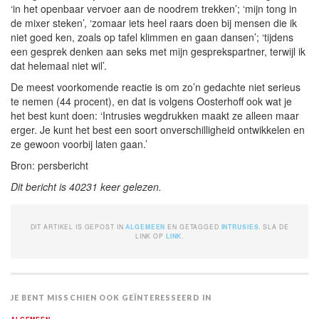
‘in het openbaar vervoer aan de noodrem trekken’; ‘mijn tong in
de mixer steken’, ‘zomaar iets heel raars doen bij mensen die ik
niet goed ken, zoals op tafel klimmen en gaan dansen’; ‘tijdens
een gesprek denken aan seks met mijn gesprekspartner, terwijl ik
dat helemaal niet wil’.
De meest voorkomende reactie is om zo’n gedachte niet serieus
te nemen (44 procent), en dat is volgens Oosterhoff ook wat je
het best kunt doen: ‘Intrusies wegdrukken maakt ze alleen maar
erger. Je kunt het best een soort onverschilligheid ontwikkelen en
ze gewoon voorbij laten gaan.’
Bron: persbericht
Dit bericht is 40231 keer gelezen.
DIT ARTIKEL IS GEPOST IN
ALGEMEEN
EN GETAGGED
INTRUSIES
. SLA DE
LINK OP
LINK
.
JE BENT MISSCHIEN OOK GEÏNTERESSEERD IN