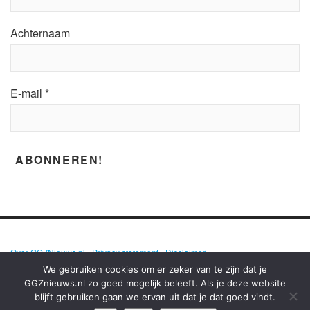
Achternaam
E-mail
*
Over GGZNieuws.nl
•
Privacy statement
•
Disclaimer
We gebruiken cookies om er zeker van te zijn dat je
GGZnieuws.nl zo goed mogelijk beleeft. Als je deze website
blijft gebruiken gaan we ervan uit dat je dat goed vindt.
GGZNIEUWS.NL – ELKE DAG HET NIEUWS OVER MENTALE GEZONDHEID