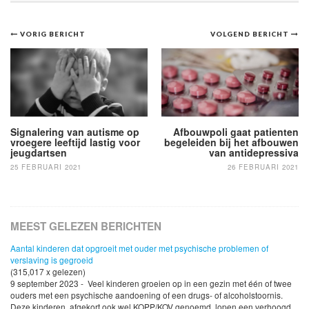
Bericht
VORIG BERICHT
VOLGEND BERICHT
navigatie
Signalering van autisme op
Afbouwpoli gaat patienten
vroegere leeftijd lastig voor
begeleiden bij het afbouwen
jeugdartsen
van antidepressiva
25 FEBRUARI 2021
26 FEBRUARI 2021
MEEST GELEZEN BERICHTEN
Aantal kinderen dat opgroeit met ouder met psychische problemen of
verslaving is gegroeid
(315,017 x gelezen)
9 september 2023 - Veel kinderen groeien op in een gezin met één of twee
ouders met een psychische aandoening of een drugs- of alcoholstoornis.
Deze kinderen, afgekort ook wel KOPP/KOV genoemd, lopen een verhoogd