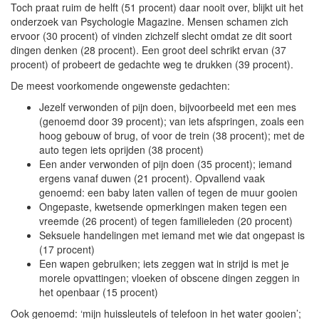
Toch praat ruim de helft (51 procent) daar nooit over, blijkt uit het
onderzoek van Psychologie Magazine. Mensen schamen zich
ervoor (30 procent) of vinden zichzelf slecht omdat ze dit soort
dingen denken (28 procent). Een groot deel schrikt ervan (37
procent) of probeert de gedachte weg te drukken (39 procent).
De meest voorkomende ongewenste gedachten:
Jezelf verwonden of pijn doen, bijvoorbeeld met een mes
(genoemd door 39 procent); van iets afspringen, zoals een
hoog gebouw of brug, of voor de trein (38 procent); met de
auto tegen iets oprijden (38 procent)
Een ander verwonden of pijn doen (35 procent); iemand
ergens vanaf duwen (21 procent). Opvallend vaak
genoemd: een baby laten vallen of tegen de muur gooien
Ongepaste, kwetsende opmerkingen maken tegen een
vreemde (26 procent) of tegen familieleden (20 procent)
Seksuele handelingen met iemand met wie dat ongepast is
(17 procent)
Een wapen gebruiken; iets zeggen wat in strijd is met je
morele opvattingen; vloeken of obscene dingen zeggen in
het openbaar (15 procent)
Ook genoemd: ‘mijn huissleutels of telefoon in het water gooien’;