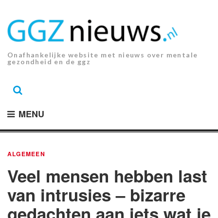
Ga
naar
de
inhoud.
Onafhankelijke website met nieuws over mentale
gezondheid en de ggz
MENU
ALGEMEEN
Veel mensen hebben last
van intrusies – bizarre
gedachten aan iets wat je