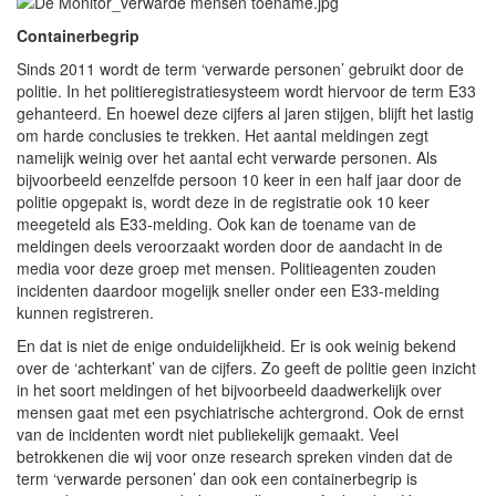
Containerbegrip
Sinds 2011 wordt de term ‘verwarde personen’ gebruikt door de
politie. In het politieregistratiesysteem wordt hiervoor de term
E33
gehanteerd. En hoewel deze cijfers al jaren stijgen, blijft het lastig
om harde conclusies te trekken. Het aantal meldingen zegt
namelijk weinig over het aantal echt verwarde personen. Als
bijvoorbeeld eenzelfde persoon 10 keer in een half jaar door de
politie opgepakt is, wordt deze in de registratie ook 10 keer
meegeteld als
E33
-melding. Ook kan de toename van de
meldingen deels veroorzaakt worden door de aandacht in de
media voor deze groep met mensen. Politieagenten zouden
incidenten daardoor mogelijk sneller onder een
E33
-melding
kunnen registreren.
En dat is niet de enige onduidelijkheid. Er is ook weinig bekend
over de ‘achterkant’ van de cijfers. Zo geeft de politie geen inzicht
in het soort meldingen of het bijvoorbeeld daadwerkelijk over
mensen gaat met een psychiatrische achtergrond. Ook de ernst
van de incidenten wordt niet publiekelijk gemaakt. Veel
betrokkenen die wij voor onze research spreken vinden dat de
term ‘verwarde personen’ dan ook een containerbegrip is