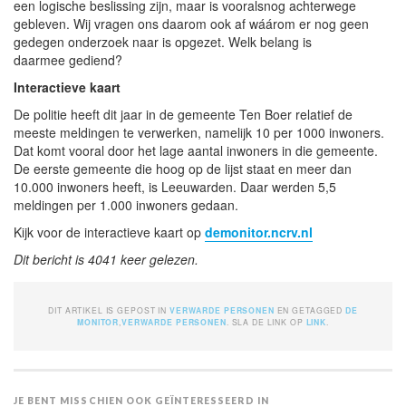
een logische beslissing zijn, maar is vooralsnog achterwege
gebleven. Wij vragen ons daarom ook af wáárom er nog geen
gedegen onderzoek naar is opgezet. Welk belang is
daarmee gediend?
Interactieve kaart
De politie heeft dit jaar in de gemeente Ten Boer relatief de
meeste meldingen te verwerken, namelijk 10 per 1000 inwoners.
Dat komt vooral door het lage aantal inwoners in die gemeente.
De eerste gemeente die hoog op de lijst staat en meer dan
10.000 inwoners heeft, is Leeuwarden. Daar werden 5,5
meldingen per 1.000 inwoners gedaan.
Kijk voor de interactieve kaart op
demonitor.ncrv.nl
Dit bericht is 4041 keer gelezen.
DIT ARTIKEL IS GEPOST IN
VERWARDE PERSONEN
EN GETAGGED
DE
MONITOR
,
VERWARDE PERSONEN
. SLA DE LINK OP
LINK
.
JE BENT MISSCHIEN OOK GEÏNTERESSEERD IN