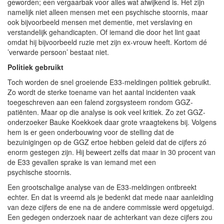
geworden; een vergaarbak voor alles wat afwijkend is. Het zijn
namelijk niet alleen mensen met een psychische stoornis, maar
ook bijvoorbeeld mensen met dementie, met verslaving en
verstandelijk gehandicapten. Of iemand die door het lint gaat
omdat hij bijvoorbeeld ruzie met zijn ex-vrouw heeft. Kortom dé
’verwarde persoon’ bestaat niet.
Politiek gebruikt
Toch worden de snel groeiende
E33
-meldingen politiek gebruikt.
Zo wordt de sterke toename van het aantal incidenten vaak
toegeschreven aan een falend zorgsysteem rondom
GGZ
-
patiënten. Maar op die analyse is ook veel kritiek. Zo zet
GGZ
-
onderzoeker Bauke Koekkoek daar grote vraagtekens bij. Volgens
hem is er geen onderbouwing voor de stelling dat de
bezuinigingen op de
GGZ
ertoe hebben geleid dat de cijfers zó
enorm gestegen zijn. Hij beweert zelfs dat maar in 30 procent van
de
E33
gevallen sprake is van iemand met een
psychische stoornis.
Een grootschalige analyse van de
E33
-meldingen ontbreekt
echter. En dat is vreemd als je bedenkt dat mede naar aanleiding
van deze cijfers de ene na de andere commissie werd opgetuigd.
Een gedegen onderzoek naar de achterkant van deze cijfers zou