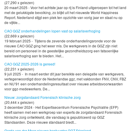
(27,290 x gelezen)
20 maart 2025 - Voor het achtste jaar op rij is Finland uitgeroepen tot het land
met de gelukkigste bevolking, zo blijkt uit het nieuwste World Happiness
Report. Nederland stijgt een plek ten opzichte van vorig jaar en staat nu op
de vijfde...
CAO GGZ onderhandelingen lopen vast op salarisverhoging
(22,669 x gelezen)
19 februari 2025 - Tijdens de zevende onderhandelingsronde voor de
nieuwe CAO GGZ ging het weer mis. De werkgevers in de GGZ zijn niet
bereid om personeel in de geestelijke gezondheidszorg een fatsoenlijke
salarisverhoging aan te bieden. Het...
CAO GGZ 2025-2026 is gereed!
(22,231 x gelezen)
9 juli 2025 - In maart eerder dit jaar bereikte een delegatie van werkgevers,
vertegenwoordigd door de Nederlandse ggz, met vakbonden FNV, CNV, FBZ
en NU’91 een onderhandelingsresultaat over nieuwe arbeidsvoorwaarden
voor ggz-medewerkers. De...
Nieuw: zorgstandaard Forensisch klinische zorg
(20,444 x gelezen)
3 december 2024 - Het Expertisecentrum Forensische Psychiatrie (EFP)
heeft samen met een werkgroep van experts de zorgstandaard Forensisch
klinische zorg ontwikkeld, die vandaag is gepubliceerd op GGZ
Standaarden. Deze nieuwe standaard biedt...
Gerda van der Meer nieuwe bestuurder GGZ Friesland