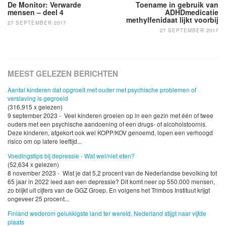
navigatie
De Monitor: Verwarde
Toename in gebruik van
mensen – deel 4
ADHDmedicatie
methylfenidaat lijkt voorbij
27 SEPTEMBER 2017
27 SEPTEMBER 2017
MEEST GELEZEN BERICHTEN
Aantal kinderen dat opgroeit met ouder met psychische problemen of
verslaving is gegroeid
(316,915 x gelezen)
9 september 2023 - Veel kinderen groeien op in een gezin met één of twee
ouders met een psychische aandoening of een drugs- of alcoholstoornis.
Deze kinderen, afgekort ook wel KOPP/KOV genoemd, lopen een verhoogd
risico om op latere leeftijd...
Voedingstips bij depressie - Wat wel/niet eten?
(52,634 x gelezen)
8 november 2023 - Wist je dat 5,2 procent van de Nederlandse bevolking tot
65 jaar in 2022 leed aan een depressie? Dit komt neer op 550.000 mensen,
zo blijkt uit cijfers van de GGZ Groep. En volgens het Trimbos Instituut krijgt
ongeveer 25 procent...
Finland wederom gelukkigste land ter wereld, Nederland stijgt naar vijfde
plaats