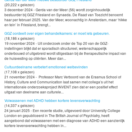
(20,222 x gelezen)
3 december 2024 - Gerda van der Meer (56) wordt zorginhoudelijk
bestuurder bij GGZ Friesland en Synaeda. De Raad van Toezicht benoemt
haar per februari 2025. Van der Meer, woonachtig in Amsterdam, maar ‘hikke
en tein’ in Friesland, brengt...
GGZ oordeelt over eigen behandelkamers: er moet iets gebeuren.
(18,186 x gelezen)
19 november 2024 - Uit onderzoek onder de Top 20 van de GGZ-
instellingen blijkt dat er sporadisch structureel, wetenschappelijk
onderbouwd of uitgebreid wordt stilgestaan bij de therapeutische impact van
de huisvesting op cliënten. Meer dan...
Cultuurdeelname verbetert emotioneel welbevinden
(17,108 x gelezen)
21 november 2024 - Professor Marc Verboord van de Erasmus School of
History, Culture and Communication laat samen met collega’s uit het
internationale onderzoeksproject INVENT zien dat er een positief effect
uitgaat van deelname aan culturele...
Volwassenen met ADHD hebben kortere levensverwachting
(14,337 x gelezen)
24 januari 2025 - Een recente studie, uitgevoerd door University College
London en gepubliceerd in The British Journal of Psychiatry, heeft
aangetoond dat volwassenen met een diagnose van ADHD een aanzienlijk
kortere levensverwachting hebben in...