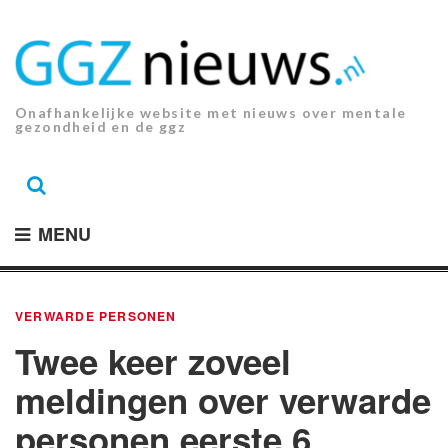
Ga
naar
de
inhoud.
Onafhankelijke website met nieuws over mentale
gezondheid en de ggz
MENU
VERWARDE PERSONEN
Twee keer zoveel
meldingen over verwarde
personen eerste 6