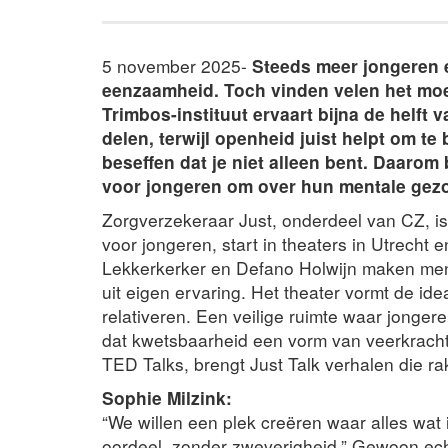
5 november 2025-
Steeds meer jongeren e
eenzaamheid. Toch vinden velen het moei
Trimbos-instituut ervaart bijna de helft
delen, terwijl openheid juist helpt om te 
beseffen dat je niet alleen bent. Daarom
voor jongeren om over hun mentale gezo
Zorgverzekeraar Just, onderdeel van CZ, is 
voor jongeren, start in theaters in Utrecht
Lekkerkerker en Defano Holwijn maken men
uit eigen ervaring. Het theater vormt de ide
relativeren. Een veilige ruimte waar jonge
dat kwetsbaarheid een vorm van veerkracht 
TED Talks, brengt Just Talk verhalen die r
Sophie Milzink:
“We willen een plek creëren waar alles wat
oordeel, zonder zweverigheid.” Gewoon ech