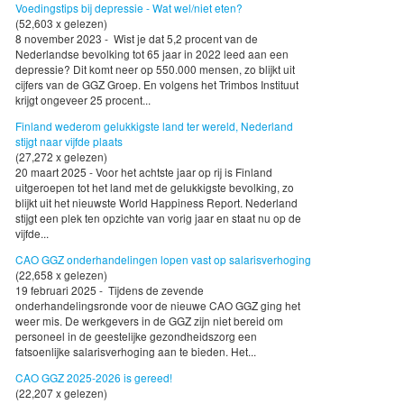
Voedingstips bij depressie - Wat wel/niet eten?
(52,603 x gelezen)
8 november 2023 - Wist je dat 5,2 procent van de
Nederlandse bevolking tot 65 jaar in 2022 leed aan een
depressie? Dit komt neer op 550.000 mensen, zo blijkt uit
cijfers van de GGZ Groep. En volgens het Trimbos Instituut
krijgt ongeveer 25 procent...
Finland wederom gelukkigste land ter wereld, Nederland
stijgt naar vijfde plaats
(27,272 x gelezen)
20 maart 2025 - Voor het achtste jaar op rij is Finland
uitgeroepen tot het land met de gelukkigste bevolking, zo
blijkt uit het nieuwste World Happiness Report. Nederland
stijgt een plek ten opzichte van vorig jaar en staat nu op de
vijfde...
CAO GGZ onderhandelingen lopen vast op salarisverhoging
(22,658 x gelezen)
19 februari 2025 - Tijdens de zevende
onderhandelingsronde voor de nieuwe CAO GGZ ging het
weer mis. De werkgevers in de GGZ zijn niet bereid om
personeel in de geestelijke gezondheidszorg een
fatsoenlijke salarisverhoging aan te bieden. Het...
CAO GGZ 2025-2026 is gereed!
(22,207 x gelezen)