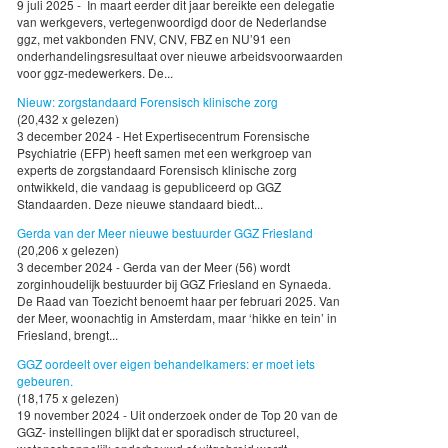
9 juli 2025 - In maart eerder dit jaar bereikte een delegatie
van werkgevers, vertegenwoordigd door de Nederlandse
ggz, met vakbonden FNV, CNV, FBZ en NU’91 een
onderhandelingsresultaat over nieuwe arbeidsvoorwaarden
voor ggz-medewerkers. De...
Nieuw: zorgstandaard Forensisch klinische zorg
(20,432 x gelezen)
3 december 2024 - Het Expertisecentrum Forensische
Psychiatrie (EFP) heeft samen met een werkgroep van
experts de zorgstandaard Forensisch klinische zorg
ontwikkeld, die vandaag is gepubliceerd op GGZ
Standaarden. Deze nieuwe standaard biedt...
Gerda van der Meer nieuwe bestuurder GGZ Friesland
(20,206 x gelezen)
3 december 2024 - Gerda van der Meer (56) wordt
zorginhoudelijk bestuurder bij GGZ Friesland en Synaeda.
De Raad van Toezicht benoemt haar per februari 2025. Van
der Meer, woonachtig in Amsterdam, maar ‘hikke en tein’ in
Friesland, brengt...
GGZ oordeelt over eigen behandelkamers: er moet iets
gebeuren.
(18,175 x gelezen)
19 november 2024 - Uit onderzoek onder de Top 20 van de
GGZ- instellingen blijkt dat er sporadisch structureel,