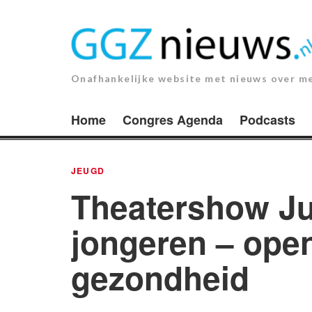
Ga
naar
de
inhoud.
Onafhankelijke website met nieuws over m
Home
Congres Agenda
Podcasts
JEUGD
Theatershow Ju
jongeren – ope
gezondheid