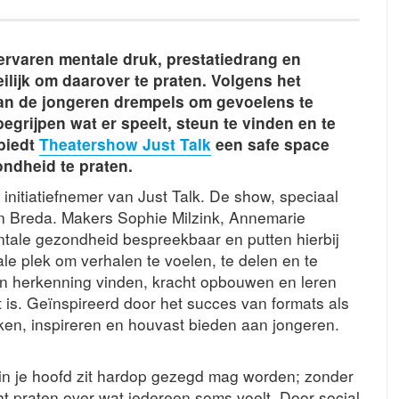
rvaren mentale druk, prestatiedrang en
lijk om daarover te praten. Volgens het
 van de jongeren drempels om gevoelens te
begrijpen wat er speelt, steun te vinden en te
 biedt
Theatershow Just Talk
een safe space
ndheid te praten.
initiatiefnemer van Just Talk. De show, speciaal
 en Breda. Makers Sophie Milzink, Annemarie
tale gezondheid bespreekbaar en putten hierbij
ale plek om verhalen te voelen, te delen en te
ren herkenning vinden, kracht opbouwen en leren
is. Geïnspireerd door het succes van formats als
aken, inspireren en houvast bieden aan jongeren.
 in je hoofd zit hardop gezegd mag worden; zonder
t praten over wat iedereen soms voelt. Door social