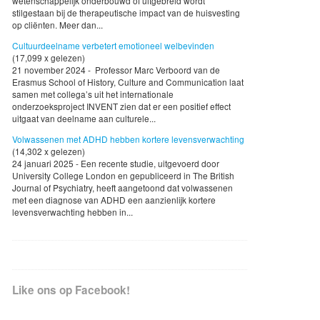
wetenschappelijk onderbouwd of uitgebreid wordt
stilgestaan bij de therapeutische impact van de huisvesting
op cliënten. Meer dan...
Cultuurdeelname verbetert emotioneel welbevinden
(17,099 x gelezen)
21 november 2024 - Professor Marc Verboord van de
Erasmus School of History, Culture and Communication laat
samen met collega’s uit het internationale
onderzoeksproject INVENT zien dat er een positief effect
uitgaat van deelname aan culturele...
Volwassenen met ADHD hebben kortere levensverwachting
(14,302 x gelezen)
24 januari 2025 - Een recente studie, uitgevoerd door
University College London en gepubliceerd in The British
Journal of Psychiatry, heeft aangetoond dat volwassenen
met een diagnose van ADHD een aanzienlijk kortere
levensverwachting hebben in...
Like ons op Facebook!