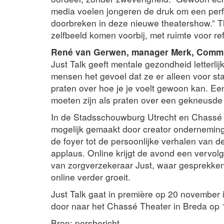
media voelen jongeren de druk om een perfec
doorbreken in deze nieuwe theatershow.” T
zelfbeeld komen voorbij, met ruimte voor re
René van Gerwen, manager Merk, Commun
Just Talk geeft mentale gezondheid letterlij
mensen het gevoel dat ze er alleen voor st
praten over hoe je je voelt gewoon kan. Een
moeten zijn als praten over een gekneusde 
In de Stadsschouwburg Utrecht en Chassé T
mogelijk gemaakt door creator onderneming
de foyer tot de persoonlijke verhalen van de
applaus. Online krijgt de avond een vervolg:
van zorgverzekeraar Just, waar gesprekken
online verder groeit.
Just Talk gaat in première op 20 november 
door naar het Chassé Theater in Breda op 
Bron: persbericht