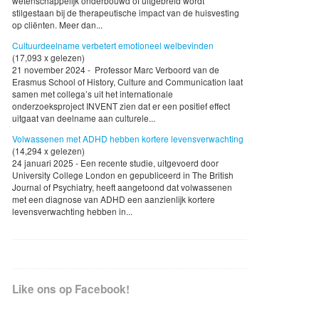
wetenschappelijk onderbouwd of uitgebreid wordt
stilgestaan bij de therapeutische impact van de huisvesting
op cliënten. Meer dan...
Cultuurdeelname verbetert emotioneel welbevinden
(17,093 x gelezen)
21 november 2024 - Professor Marc Verboord van de
Erasmus School of History, Culture and Communication laat
samen met collega’s uit het internationale
onderzoeksproject INVENT zien dat er een positief effect
uitgaat van deelname aan culturele...
Volwassenen met ADHD hebben kortere levensverwachting
(14,294 x gelezen)
24 januari 2025 - Een recente studie, uitgevoerd door
University College London en gepubliceerd in The British
Journal of Psychiatry, heeft aangetoond dat volwassenen
met een diagnose van ADHD een aanzienlijk kortere
levensverwachting hebben in...
Like ons op Facebook!