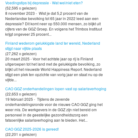
Voedingstips bij depressie - Wat wel/niet eten?
(52,595 x gelezen)
8 november 2023 - Wist je dat 5,2 procent van de
Nederlandse bevolking tot 65 jaar in 2022 leed aan een
depressie? Dit komt neer op 550.000 mensen, zo blijkt uit
cijfers van de GGZ Groep. En volgens het Trimbos Instituut
krijgt ongeveer 25 procent...
Finland wederom gelukkigste land ter wereld, Nederland
stijgt naar vijfde plaats
(27,262 x gelezen)
20 maart 2025 - Voor het achtste jaar op rij is Finland
uitgeroepen tot het land met de gelukkigste bevolking, zo
blijkt uit het nieuwste World Happiness Report. Nederland
stijgt een plek ten opzichte van vorig jaar en staat nu op de
vijfde...
CAO GGZ onderhandelingen lopen vast op salarisverhoging
(22,653 x gelezen)
19 februari 2025 - Tijdens de zevende
onderhandelingsronde voor de nieuwe CAO GGZ ging het
weer mis. De werkgevers in de GGZ zijn niet bereid om
personeel in de geestelijke gezondheidszorg een
fatsoenlijke salarisverhoging aan te bieden. Het...
CAO GGZ 2025-2026 is gereed!
(22,201 x gelezen)