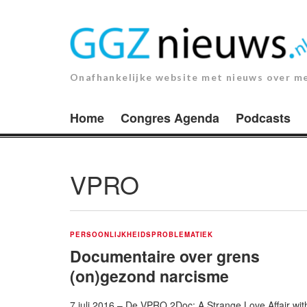
Ga
naar
de
inhoud.
Onafhankelijke website met nieuws over m
Home
Congres Agenda
Podcasts
VPRO
PERSOONLIJKHEIDSPROBLEMATIEK
Documentaire over grens
(on)gezond narcisme
7 juli 2016 – De VPRO 2Doc: A Strange Love Affair wit