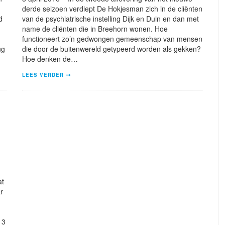
derde seizoen verdiept De Hokjesman zich in de cliënten
d
van de psychiatrische instelling Dijk en Duin en dan met
name de cliënten die in Breehorn wonen. Hoe
functioneert zo’n gedwongen gemeenschap van mensen
ng
die door de buitenwereld getypeerd worden als gekken?
Hoe denken de…
LEES VERDER
at
r
 3