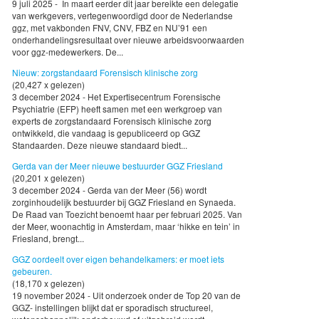
9 juli 2025 - In maart eerder dit jaar bereikte een delegatie
van werkgevers, vertegenwoordigd door de Nederlandse
ggz, met vakbonden FNV, CNV, FBZ en NU’91 een
onderhandelingsresultaat over nieuwe arbeidsvoorwaarden
voor ggz-medewerkers. De...
Nieuw: zorgstandaard Forensisch klinische zorg
(20,427 x gelezen)
3 december 2024 - Het Expertisecentrum Forensische
Psychiatrie (EFP) heeft samen met een werkgroep van
experts de zorgstandaard Forensisch klinische zorg
ontwikkeld, die vandaag is gepubliceerd op GGZ
Standaarden. Deze nieuwe standaard biedt...
Gerda van der Meer nieuwe bestuurder GGZ Friesland
(20,201 x gelezen)
3 december 2024 - Gerda van der Meer (56) wordt
zorginhoudelijk bestuurder bij GGZ Friesland en Synaeda.
De Raad van Toezicht benoemt haar per februari 2025. Van
der Meer, woonachtig in Amsterdam, maar ‘hikke en tein’ in
Friesland, brengt...
GGZ oordeelt over eigen behandelkamers: er moet iets
gebeuren.
(18,170 x gelezen)
19 november 2024 - Uit onderzoek onder de Top 20 van de
GGZ- instellingen blijkt dat er sporadisch structureel,