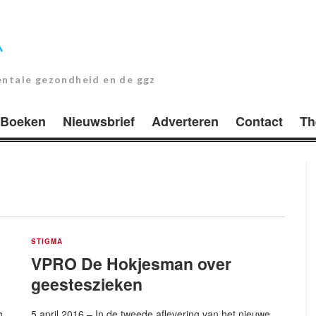
entale gezondheid en de ggz
Boeken
Nieuwsbrief
Adverteren
Contact
Th
STIGMA
VPRO De Hokjesman over
geesteszieken
h
5 april 2016 – In de tweede aflevering van het nieuwe