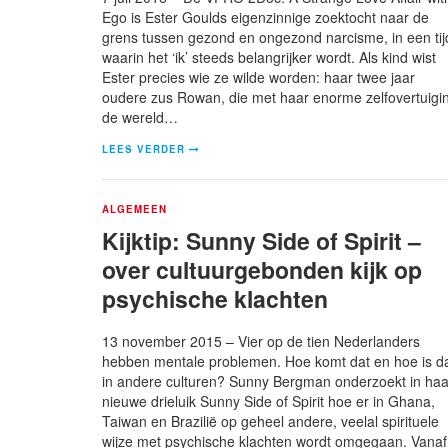
Ego is Ester Goulds eigenzinnige zoektocht naar de
grens tussen gezond en ongezond narcisme, in een tij
waarin het ‘ik’ steeds belangrijker wordt. Als kind wist
Ester precies wie ze wilde worden: haar twee jaar
oudere zus Rowan, die met haar enorme zelfovertuigi
de wereld…
LEES VERDER
ALGEMEEN
Kijktip: Sunny Side of Spirit –
over cultuurgebonden kijk op
psychische klachten
13 november 2015 – Vier op de tien Nederlanders
hebben mentale problemen. Hoe komt dat en hoe is d
in andere culturen? Sunny Bergman onderzoekt in haa
nieuwe drieluik Sunny Side of Spirit hoe er in Ghana,
Taiwan en Brazilië op geheel andere, veelal spirituele
wijze met psychische klachten wordt omgegaan. Vanaf