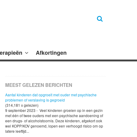
erapieën
Afkortingen
MEEST GELEZEN BERICHTEN
Aantal kinderen dat opgroeit met ouder met psychische
problemen of verslaving is gegroeid
(314,181 x gelezen)
9 september 2023 - Veel kinderen groeien op in een gezin
met één of twee ouders met een psychische aandoening of
een drugs- of alcoholstoornis. Deze kinderen, afgekort ook
wel KOPP/KOV genoemd, lopen een verhoogd risico om op
latere leeftijd...