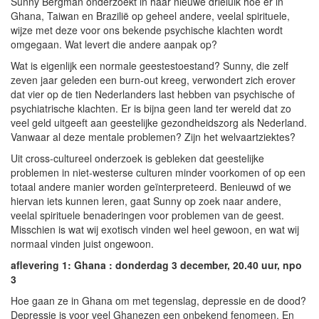
Sunny Bergman onderzoekt in haar nieuwe drieluik hoe er in
Ghana, Taiwan en Brazilië op geheel andere, veelal spirituele,
wijze met deze voor ons bekende psychische klachten wordt
omgegaan. Wat levert die andere aanpak op?
Wat is eigenlijk een normale geestestoestand? Sunny, die zelf
zeven jaar geleden een burn-out kreeg, verwondert zich erover
dat vier op de tien Nederlanders last hebben van psychische of
psychiatrische klachten. Er is bijna geen land ter wereld dat zo
veel geld uitgeeft aan geestelijke gezondheidszorg als Nederland.
Vanwaar al deze mentale problemen? Zijn het welvaartziektes?
Uit cross-cultureel onderzoek is gebleken dat geestelijke
problemen in niet-westerse culturen minder voorkomen of op een
totaal andere manier worden geïnterpreteerd. Benieuwd of we
hiervan iets kunnen leren, gaat Sunny op zoek naar andere,
veelal spirituele benaderingen voor problemen van de geest.
Misschien is wat wij exotisch vinden wel heel gewoon, en wat wij
normaal vinden juist ongewoon.
aflevering 1: Ghana :
donderdag 3 december, 20.40 uur, npo
3
Hoe gaan ze in Ghana om met tegenslag, depressie en de dood?
Depressie is voor veel Ghanezen een onbekend fenomeen. En