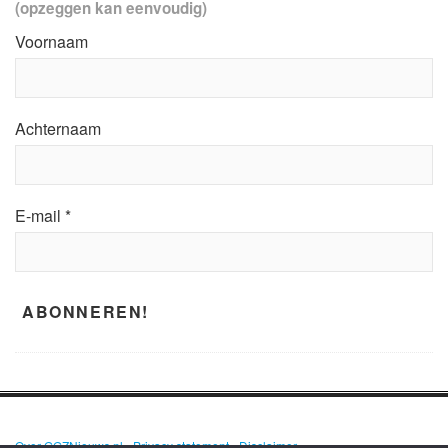
(opzeggen kan eenvoudig)
Voornaam
Achternaam
E-mail
*
Over GGZNieuws.nl
•
Privacy statement
•
Disclaimer