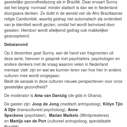
geestelijke gezondheidszorg als in Brazilië. Daar ervaart Sunny
dat het begrip ‘normaal’ minder statisch is dan we in Nederland
doorgaans denken. Ze duikt in de wereld van de Afro Braziliaanse
religie Candomblé, waarbij gedrag niet automatisch als onderdeel
van je identiteit wordt gezien, omdat het wordt beïnvloed door
geesten. Hierdoor wordt afwijkend gedrag ook makkelijker
geaccepteerd.
Debatavond
Op 2 december gaat Sunny, aan de hand van fragmenten uit
deze serie, hierover in gesprek met psychiaters, psychologen en
andere denkers met de vraag waarom velen in Nederland
mentaal ‘ziek’ zijn en wat we kunnen leren van hoe hier in andere
culturen mee wordt omgegaan.
Biedt de aanpak in deze culturen nieuwe perspectieven voor onze
geestelijke gezondheid?
De moderator is
Ama van Dantzig
(de gids in Ghana).
De gasten zijn:
Joop de Jong
(medisch antropoloog),
Kitlyn Tjin
A Djie
(transcultureel psycholoog),
Anne
Speckens
(psychiater),
Marian Markelo
(Wintipriesteres)
en
Mattijs van de Port
(cultureel antropoloog, specialisatie
Brazilië).