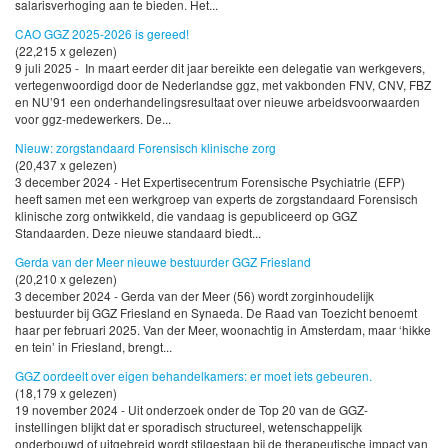
salarisverhoging aan te bieden. Het...
CAO GGZ 2025-2026 is gereed!
(22,215 x gelezen)
9 juli 2025 - In maart eerder dit jaar bereikte een delegatie van werkgevers,
vertegenwoordigd door de Nederlandse ggz, met vakbonden FNV, CNV, FBZ
en NU’91 een onderhandelingsresultaat over nieuwe arbeidsvoorwaarden
voor ggz-medewerkers. De...
Nieuw: zorgstandaard Forensisch klinische zorg
(20,437 x gelezen)
3 december 2024 - Het Expertisecentrum Forensische Psychiatrie (EFP)
heeft samen met een werkgroep van experts de zorgstandaard Forensisch
klinische zorg ontwikkeld, die vandaag is gepubliceerd op GGZ
Standaarden. Deze nieuwe standaard biedt...
Gerda van der Meer nieuwe bestuurder GGZ Friesland
(20,210 x gelezen)
3 december 2024 - Gerda van der Meer (56) wordt zorginhoudelijk
bestuurder bij GGZ Friesland en Synaeda. De Raad van Toezicht benoemt
haar per februari 2025. Van der Meer, woonachtig in Amsterdam, maar ‘hikke
en tein’ in Friesland, brengt...
GGZ oordeelt over eigen behandelkamers: er moet iets gebeuren.
(18,179 x gelezen)
19 november 2024 - Uit onderzoek onder de Top 20 van de GGZ-
instellingen blijkt dat er sporadisch structureel, wetenschappelijk
onderbouwd of uitgebreid wordt stilgestaan bij de therapeutische impact van