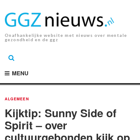
Ga
naar
de
inhoud.
Onafhankelijke website met nieuws over mentale
gezondheid en de ggz
MENU
ALGEMEEN
Kijktip: Sunny Side of
Spirit – over
cultuurgebonden kijk op