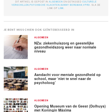
DIT ARTIKEL IS GEPOST IN
ALGEMEEN
EN GETAGGED
CULTURELE
VERSCHILLEN
,
PSYCHISCHE KLACHTEN
,
SUNNY BERGMAN
,
VPRO
. SLA DE
LINK OP
LINK
.
JE BENT MISSCHIEN OOK GEÏNTERESSEERD IN
ALGEMEEN
NZa: ziekenhuiszorg en geestelijke
gezondheidszorg weer naar normale
niveau
ALGEMEEN
Aandacht voor mentale gezondheid op
school, maar ‘niet te snel naar de
psycholoog’
ALGEMEEN
Opening Museum van de Geest (Dolhuys)
met Koningin Màxima