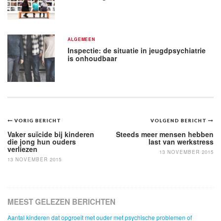
ALGEMEEN
Inspectie: de situatie in jeugdpsychiatrie
is onhoudbaar
Bericht
VORIG BERICHT
VOLGEND BERICHT
navigatie
Vaker suïcide bij kinderen
Steeds meer mensen hebben
die jong hun ouders
last van werkstress
verliezen
13 NOVEMBER 2015
13 NOVEMBER 2015
MEEST GELEZEN BERICHTEN
Aantal kinderen dat opgroeit met ouder met psychische problemen of