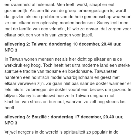
eenzaamheid al helemaal. Men leeft, werkt, slaapt en eet
gezamenlijk. Als een lid van de groep terneergeslagen is, wordt
dat gezien als een probleem van de hele gemeenschap waarvoor
ze met elkaar een oplossing moeten bedenken. Sunny leeft mee
met de familie van een vriendin, bij wie ze ervaart dat zorgen voor
elkaar ook een vorm is van zorgen voor jezelf.
aflevering 2: Taiwan:
donderdag 10 december, 20.40 uur,
NPO 3
In Taiwan wonen mensen net als hier dicht op elkaar en is de
werkdruk erg hoog. Toch heeft het ultra moderne land een sterke
spirituele traditie van taoïsme en boeddhisme. Taiwanezen
hanteren een holistisch model waarbij lichaam en geest met
elkaar verweven zijn. Ze gaan niet pas naar de dokter wanneer er
iets mis is, ze brengen de dokter vooral een bezoek om gezond te
blijven. Sunny is benieuwd hoe ze in Taiwan omgaan met
klachten van stress en burnout, waarvan ze zelf nog steeds last
heeft.
aflevering 3: Brazilië :
donderdag 17 december, 20.40 uur,
NPO 3
Vrijwel nergens in de wereld is spiritualiteit zo populair in de