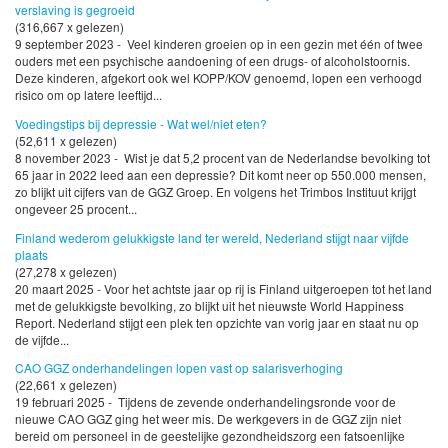
verslaving is gegroeid
(316,667 x gelezen)
9 september 2023 - Veel kinderen groeien op in een gezin met één of twee
ouders met een psychische aandoening of een drugs- of alcoholstoornis.
Deze kinderen, afgekort ook wel KOPP/KOV genoemd, lopen een verhoogd
risico om op latere leeftijd...
Voedingstips bij depressie - Wat wel/niet eten?
(52,611 x gelezen)
8 november 2023 - Wist je dat 5,2 procent van de Nederlandse bevolking tot
65 jaar in 2022 leed aan een depressie? Dit komt neer op 550.000 mensen,
zo blijkt uit cijfers van de GGZ Groep. En volgens het Trimbos Instituut krijgt
ongeveer 25 procent...
Finland wederom gelukkigste land ter wereld, Nederland stijgt naar vijfde
plaats
(27,278 x gelezen)
20 maart 2025 - Voor het achtste jaar op rij is Finland uitgeroepen tot het land
met de gelukkigste bevolking, zo blijkt uit het nieuwste World Happiness
Report. Nederland stijgt een plek ten opzichte van vorig jaar en staat nu op
de vijfde...
CAO GGZ onderhandelingen lopen vast op salarisverhoging
(22,661 x gelezen)
19 februari 2025 - Tijdens de zevende onderhandelingsronde voor de
nieuwe CAO GGZ ging het weer mis. De werkgevers in de GGZ zijn niet
bereid om personeel in de geestelijke gezondheidszorg een fatsoenlijke