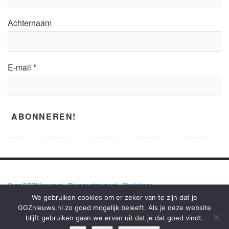
Achternaam
E-mail
*
Over GGZNieuws.nl
•
Privacy statement
•
Disclaimer
We gebruiken cookies om er zeker van te zijn dat je
GGZnieuws.nl zo goed mogelijk beleeft. Als je deze website
blijft gebruiken gaan we ervan uit dat je dat goed vindt.
GGZNIEUWS.NL – ELKE DAG HET NIEUWS OVER MENTALE GEZONDHEID