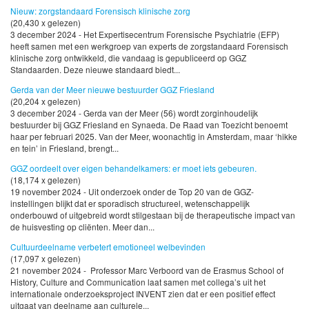
Nieuw: zorgstandaard Forensisch klinische zorg
(20,430 x gelezen)
3 december 2024 - Het Expertisecentrum Forensische Psychiatrie (EFP)
heeft samen met een werkgroep van experts de zorgstandaard Forensisch
klinische zorg ontwikkeld, die vandaag is gepubliceerd op GGZ
Standaarden. Deze nieuwe standaard biedt...
Gerda van der Meer nieuwe bestuurder GGZ Friesland
(20,204 x gelezen)
3 december 2024 - Gerda van der Meer (56) wordt zorginhoudelijk
bestuurder bij GGZ Friesland en Synaeda. De Raad van Toezicht benoemt
haar per februari 2025. Van der Meer, woonachtig in Amsterdam, maar ‘hikke
en tein’ in Friesland, brengt...
GGZ oordeelt over eigen behandelkamers: er moet iets gebeuren.
(18,174 x gelezen)
19 november 2024 - Uit onderzoek onder de Top 20 van de GGZ-
instellingen blijkt dat er sporadisch structureel, wetenschappelijk
onderbouwd of uitgebreid wordt stilgestaan bij de therapeutische impact van
de huisvesting op cliënten. Meer dan...
Cultuurdeelname verbetert emotioneel welbevinden
(17,097 x gelezen)
21 november 2024 - Professor Marc Verboord van de Erasmus School of
History, Culture and Communication laat samen met collega’s uit het
internationale onderzoeksproject INVENT zien dat er een positief effect
uitgaat van deelname aan culturele...