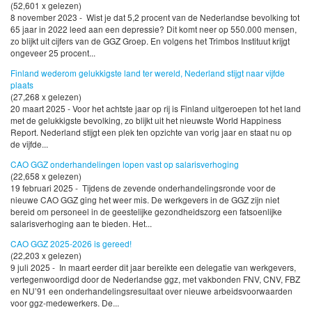
(52,601 x gelezen)
8 november 2023 - Wist je dat 5,2 procent van de Nederlandse bevolking tot
65 jaar in 2022 leed aan een depressie? Dit komt neer op 550.000 mensen,
zo blijkt uit cijfers van de GGZ Groep. En volgens het Trimbos Instituut krijgt
ongeveer 25 procent...
Finland wederom gelukkigste land ter wereld, Nederland stijgt naar vijfde
plaats
(27,268 x gelezen)
20 maart 2025 - Voor het achtste jaar op rij is Finland uitgeroepen tot het land
met de gelukkigste bevolking, zo blijkt uit het nieuwste World Happiness
Report. Nederland stijgt een plek ten opzichte van vorig jaar en staat nu op
de vijfde...
CAO GGZ onderhandelingen lopen vast op salarisverhoging
(22,658 x gelezen)
19 februari 2025 - Tijdens de zevende onderhandelingsronde voor de
nieuwe CAO GGZ ging het weer mis. De werkgevers in de GGZ zijn niet
bereid om personeel in de geestelijke gezondheidszorg een fatsoenlijke
salarisverhoging aan te bieden. Het...
CAO GGZ 2025-2026 is gereed!
(22,203 x gelezen)
9 juli 2025 - In maart eerder dit jaar bereikte een delegatie van werkgevers,
vertegenwoordigd door de Nederlandse ggz, met vakbonden FNV, CNV, FBZ
en NU’91 een onderhandelingsresultaat over nieuwe arbeidsvoorwaarden
voor ggz-medewerkers. De...