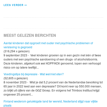
LEES VERDER
MEEST GELEZEN BERICHTEN
Aantal kinderen dat opgroeit met ouder met psychische problemen of
verslaving is gegroeid
(316,294 x gelezen)
9 september 2023 - Veel kinderen groeien op in een gezin met één of twee
ouders met een psychische aandoening of een drugs- of alcoholstoornis.
Deze kinderen, afgekort ook wel KOPP/KOV genoemd, lopen een verhoogd
risico om op latere leeftijd...
Voedingstips bij depressie - Wat wel/niet eten?
(52,605 x gelezen)
8 november 2023 - Wist je dat 5,2 procent van de Nederlandse bevolking tot
65 jaar in 2022 leed aan een depressie? Dit komt neer op 550.000 mensen,
zo blijkt uit cijfers van de GGZ Groep. En volgens het Trimbos Instituut krijgt
ongeveer 25 procent...
Finland wederom gelukkigste land ter wereld, Nederland stijgt naar vijfde
plaats