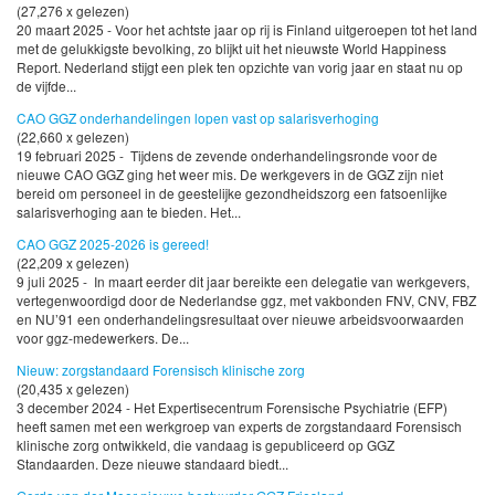
(27,276 x gelezen)
20 maart 2025 - Voor het achtste jaar op rij is Finland uitgeroepen tot het land
met de gelukkigste bevolking, zo blijkt uit het nieuwste World Happiness
Report. Nederland stijgt een plek ten opzichte van vorig jaar en staat nu op
de vijfde...
CAO GGZ onderhandelingen lopen vast op salarisverhoging
(22,660 x gelezen)
19 februari 2025 - Tijdens de zevende onderhandelingsronde voor de
nieuwe CAO GGZ ging het weer mis. De werkgevers in de GGZ zijn niet
bereid om personeel in de geestelijke gezondheidszorg een fatsoenlijke
salarisverhoging aan te bieden. Het...
CAO GGZ 2025-2026 is gereed!
(22,209 x gelezen)
9 juli 2025 - In maart eerder dit jaar bereikte een delegatie van werkgevers,
vertegenwoordigd door de Nederlandse ggz, met vakbonden FNV, CNV, FBZ
en NU’91 een onderhandelingsresultaat over nieuwe arbeidsvoorwaarden
voor ggz-medewerkers. De...
Nieuw: zorgstandaard Forensisch klinische zorg
(20,435 x gelezen)
3 december 2024 - Het Expertisecentrum Forensische Psychiatrie (EFP)
heeft samen met een werkgroep van experts de zorgstandaard Forensisch
klinische zorg ontwikkeld, die vandaag is gepubliceerd op GGZ
Standaarden. Deze nieuwe standaard biedt...