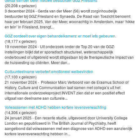
Gerda van der Meer nieuwe bestuurder GGZ Friesland
(20,208 x gelezen)
3 december 2024 - Gerda van der Meer (56) wordt zorginhoudelijk
bestuurder bij GGZ Friesland en Synaeda. De Raad van Toezicht benoemt
haar per februari 2025. Van der Meer, woonachtig in Amsterdam, maar ‘hikke
en tein’ in Friesland, brengt...
GGZ oordeelt over eigen behandelkamers: er moet iets gebeuren.
(18,177 x gelezen)
19 november 2024 - Uit onderzoek onder de Top 20 van de GGZ-
instellingen blijkt dat er sporadisch structureel, wetenschappelijk
onderbouwd of uitgebreid wordt stilgestaan bij de therapeutische impact van
de huisvesting op cliënten. Meer dan...
Cultuurdeelname verbetert emotioneel welbevinden
(17,100 x gelezen)
21 november 2024 - Professor Marc Verboord van de Erasmus School of
History, Culture and Communication laat samen met collega’s uit het
internationale onderzoeksproject INVENT zien dat er een positief effect
uitgaat van deelname aan culturele...
Volwassenen met ADHD hebben kortere levensverwachting
(14,306 x gelezen)
24 januari 2025 - Een recente studie, uitgevoerd door University College
London en gepubliceerd in The British Journal of Psychiatry, heeft
aangetoond dat volwassenen met een diagnose van ADHD een aanzienlijk
kortere levensverwachting hebben in...