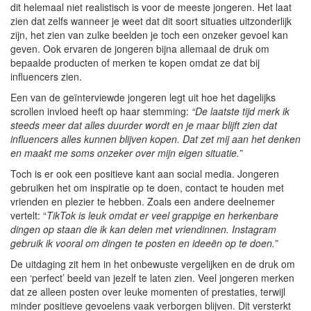
dit helemaal niet realistisch is voor de meeste jongeren. Het laat
zien dat zelfs wanneer je weet dat dit soort situaties uitzonderlijk
zijn, het zien van zulke beelden je toch een onzeker gevoel kan
geven. Ook ervaren de jongeren bijna allemaal de druk om
bepaalde producten of merken te kopen omdat ze dat bij
influencers zien.
Een van de geïnterviewde jongeren legt uit hoe het dagelijks
scrollen invloed heeft op haar stemming:
“De laatste tijd merk ik
steeds meer dat alles duurder wordt en je maar blijft zien dat
influencers alles kunnen blijven kopen. Dat zet mij aan het denken
en maakt me soms onzeker over mijn eigen situatie.”
Toch is er ook een positieve kant aan social media. Jongeren
gebruiken het om inspiratie op te doen, contact te houden met
vrienden en plezier te hebben. Zoals een andere deelnemer
vertelt: “
TikTok is leuk omdat er veel grappige en herkenbare
dingen op staan die ik kan delen met vriendinnen. Instagram
gebruik ik vooral om dingen te posten en ideeën op te doen.”
De uitdaging zit hem in het onbewuste vergelijken en de druk om
een ‘perfect’ beeld van jezelf te laten zien. Veel jongeren merken
dat ze alleen posten over leuke momenten of prestaties, terwijl
minder positieve gevoelens vaak verborgen blijven. Dit versterkt