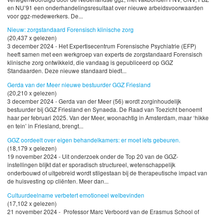
en NU’91 een onderhandelingsresultaat over nieuwe arbeidsvoorwaarden
voor ggz-medewerkers. De...
Nieuw: zorgstandaard Forensisch klinische zorg
(20,437 x gelezen)
3 december 2024 - Het Expertisecentrum Forensische Psychiatrie (EFP)
heeft samen met een werkgroep van experts de zorgstandaard Forensisch
klinische zorg ontwikkeld, die vandaag is gepubliceerd op GGZ
Standaarden. Deze nieuwe standaard biedt...
Gerda van der Meer nieuwe bestuurder GGZ Friesland
(20,210 x gelezen)
3 december 2024 - Gerda van der Meer (56) wordt zorginhoudelijk
bestuurder bij GGZ Friesland en Synaeda. De Raad van Toezicht benoemt
haar per februari 2025. Van der Meer, woonachtig in Amsterdam, maar ‘hikke
en tein’ in Friesland, brengt...
GGZ oordeelt over eigen behandelkamers: er moet iets gebeuren.
(18,179 x gelezen)
19 november 2024 - Uit onderzoek onder de Top 20 van de GGZ-
instellingen blijkt dat er sporadisch structureel, wetenschappelijk
onderbouwd of uitgebreid wordt stilgestaan bij de therapeutische impact van
de huisvesting op cliënten. Meer dan...
Cultuurdeelname verbetert emotioneel welbevinden
(17,102 x gelezen)
21 november 2024 - Professor Marc Verboord van de Erasmus School of