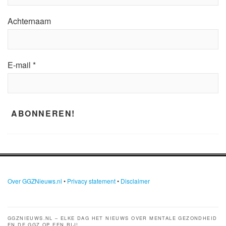
Achternaam
E-mail
*
Over GGZNieuws.nl
•
Privacy statement
•
Disclaimer
GGZNIEUWS.NL – ELKE DAG HET NIEUWS OVER MENTALE GEZONDHEID
EN DE GGZ OP EEN RIJ!