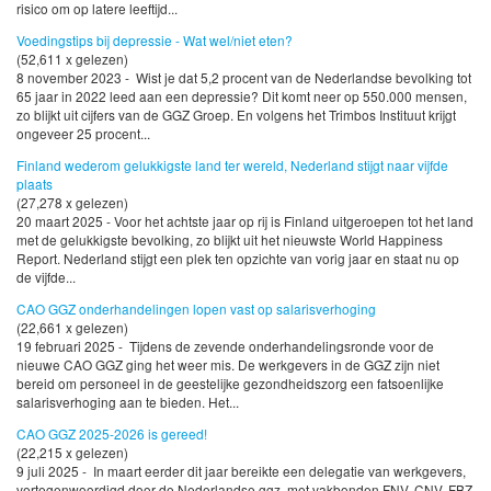
risico om op latere leeftijd...
Voedingstips bij depressie - Wat wel/niet eten?
(52,611 x gelezen)
8 november 2023 - Wist je dat 5,2 procent van de Nederlandse bevolking tot
65 jaar in 2022 leed aan een depressie? Dit komt neer op 550.000 mensen,
zo blijkt uit cijfers van de GGZ Groep. En volgens het Trimbos Instituut krijgt
ongeveer 25 procent...
Finland wederom gelukkigste land ter wereld, Nederland stijgt naar vijfde
plaats
(27,278 x gelezen)
20 maart 2025 - Voor het achtste jaar op rij is Finland uitgeroepen tot het land
met de gelukkigste bevolking, zo blijkt uit het nieuwste World Happiness
Report. Nederland stijgt een plek ten opzichte van vorig jaar en staat nu op
de vijfde...
CAO GGZ onderhandelingen lopen vast op salarisverhoging
(22,661 x gelezen)
19 februari 2025 - Tijdens de zevende onderhandelingsronde voor de
nieuwe CAO GGZ ging het weer mis. De werkgevers in de GGZ zijn niet
bereid om personeel in de geestelijke gezondheidszorg een fatsoenlijke
salarisverhoging aan te bieden. Het...
CAO GGZ 2025-2026 is gereed!
(22,215 x gelezen)
9 juli 2025 - In maart eerder dit jaar bereikte een delegatie van werkgevers,
vertegenwoordigd door de Nederlandse ggz, met vakbonden FNV, CNV, FBZ