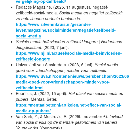
vergelijking-op-zelfbeeld/
Redactie Magazine. (2025, 11 augustus). negatief-
zelfbeeld-social-media.
Social media en negatief zelfbeeld:
zo beïnvloeden perfecte beelden je
.
https://www.zilverenkruis.nl/gezonder-
leven/magazine/socialminderen/negatief-zelfbeeld-
social-media
Sociale media beïnvloeden zelfbeeld jongere | Nederlands
Jeugdinstituut
. (2023, 7 juni).
https://www.nji.nl/actueel/sociale-media-beinvloeden-
zelfbeeld-jongere
Universiteit van Amsterdam. (2023, 6 juni).
Social media
goed voor vriendschappen, minder voor zelfbeeld
.
https://www.uva.nl/content/nieuws/persberichten/2023/06
media-goed-voor-vriendschappen-minder-voor-
zelfbeeld.html
Bouritius, J. (2022, 15 april).
Het effect van social media op
pubers
. Mentaal Beter.
https://mentaalbeter.nl/artikelen/het-effect-van-social-
media-op-pubers/
Van Sark, Y., & Mestrovic, A. (2025b, november 6).
Invloed
van social media op de mentale gezondheid van tieners –
Youngworks
. Youngworks.