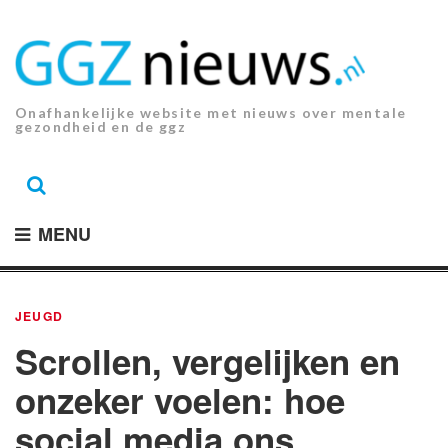
Ga
naar
de
inhoud.
Onafhankelijke website met nieuws over mentale
gezondheid en de ggz
MENU
JEUGD
Scrollen, vergelijken en
onzeker voelen: hoe
social media ons