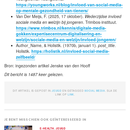
https://youngworks.nl/blog/invloed-van-social-media-
op-mentale-gezondheid-van-tieners/
Van Der Meijs, F. (2025, 17 oktober).
Wederzijdse invloed
sociale media en welzijn bij jongeren
. Trimbos-instituut.
https://www.trimbos.nl/kennis/digitale-media-
gokken/expertisecentrum-digitalisering-en-
welzijn/sociale-media-en-welzijn/invloed-jongeren/
Author_Name, & Holistik. (1970b, januari 1).
post_title
.
Holistik.
https://holistik.nl/invloed-social-media-
zelfbeeld/
Bron: ingezonden artikel Jenske van den Hooff
Dit bericht is 1487 keer gelezen.
DIT ARTIKEL IS GEPOST IN
JEUGD
EN GETAGGED
SOCIAL MEDIA
. SLA DE
LINK OP
LINK
.
JE BENT MISSCHIEN OOK GEÏNTERESSEERD IN
E-HEALTH
,
JEUGD