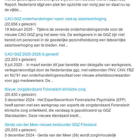
Report. Nederland stijgt een plek ten opzichte van vorig jaar en staat nu op
de vijfde...
CAO GGZ onderhandelingen lopen vast op salarisverhoging
(22,656 x gelezen)
19 februari 2025 - Tijdens de zevende onderhandelingsronde voor de
nieuwe CAO GGZ ging het weer mis. De werkgevers in de GGZ zijn niet
bereid om personeel in de geestelijke gezondheidszorg een fatsoenlijke
salarisverhoging aan te bieden. Het...
CAO GGZ 2025-2026 is gereed!
(22,203 x gelezen)
9 juli 2025 - In maart eerder dit jaar bereikte een delegatie van werkgevers,
vertegenwoordigd door de Nederlandse ggz, met vakbonden FNV, CNV, FBZ
en NU’91 een onderhandelingsresultaat over nieuwe arbeidsvoorwaarden
voor ggz-medewerkers. De...
Nieuw: zorgstandaard Forensisch klinische zorg
(20,430 x gelezen)
3 december 2024 - Het Expertisecentrum Forensische Psychiatrie (EFP)
heeft samen met een werkgroep van experts de zorgstandaard Forensisch
klinische zorg ontwikkeld, die vandaag is gepubliceerd op GGZ
Standaarden. Deze nieuwe standaard biedt...
Gerda van der Meer nieuwe bestuurder GGZ Friesland
(20,203 x gelezen)
3 december 2024 - Gerda van der Meer (56) wordt zorginhoudelijk