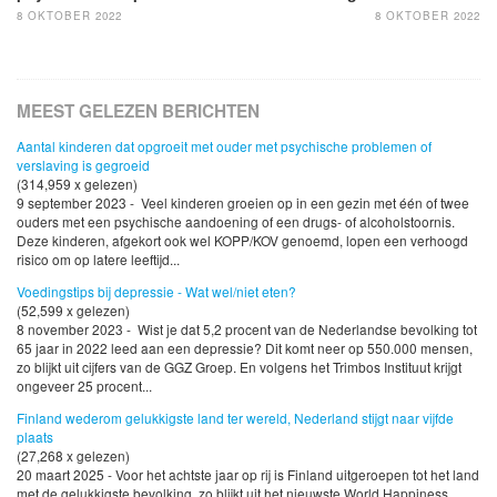
8 OKTOBER 2022
8 OKTOBER 2022
MEEST GELEZEN BERICHTEN
Aantal kinderen dat opgroeit met ouder met psychische problemen of
verslaving is gegroeid
(314,959 x gelezen)
9 september 2023 - Veel kinderen groeien op in een gezin met één of twee
ouders met een psychische aandoening of een drugs- of alcoholstoornis.
Deze kinderen, afgekort ook wel KOPP/KOV genoemd, lopen een verhoogd
risico om op latere leeftijd...
Voedingstips bij depressie - Wat wel/niet eten?
(52,599 x gelezen)
8 november 2023 - Wist je dat 5,2 procent van de Nederlandse bevolking tot
65 jaar in 2022 leed aan een depressie? Dit komt neer op 550.000 mensen,
zo blijkt uit cijfers van de GGZ Groep. En volgens het Trimbos Instituut krijgt
ongeveer 25 procent...
Finland wederom gelukkigste land ter wereld, Nederland stijgt naar vijfde
plaats
(27,268 x gelezen)
20 maart 2025 - Voor het achtste jaar op rij is Finland uitgeroepen tot het land
met de gelukkigste bevolking, zo blijkt uit het nieuwste World Happiness