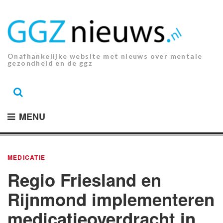
Ga
naar
de
inhoud.
Onafhankelijke website met nieuws over mentale
gezondheid en de ggz
MENU
MEDICATIE
Regio Friesland en
Rijnmond implementeren
medicatieoverdracht in