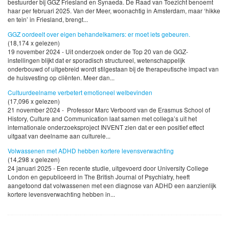
bestuurder bij GGZ Friesland en Synaeda. De Raad van Toezicht benoemt
haar per februari 2025. Van der Meer, woonachtig in Amsterdam, maar ‘hikke
en tein’ in Friesland, brengt...
GGZ oordeelt over eigen behandelkamers: er moet iets gebeuren.
(18,174 x gelezen)
19 november 2024 - Uit onderzoek onder de Top 20 van de GGZ-
instellingen blijkt dat er sporadisch structureel, wetenschappelijk
onderbouwd of uitgebreid wordt stilgestaan bij de therapeutische impact van
de huisvesting op cliënten. Meer dan...
Cultuurdeelname verbetert emotioneel welbevinden
(17,096 x gelezen)
21 november 2024 - Professor Marc Verboord van de Erasmus School of
History, Culture and Communication laat samen met collega’s uit het
internationale onderzoeksproject INVENT zien dat er een positief effect
uitgaat van deelname aan culturele...
Volwassenen met ADHD hebben kortere levensverwachting
(14,298 x gelezen)
24 januari 2025 - Een recente studie, uitgevoerd door University College
London en gepubliceerd in The British Journal of Psychiatry, heeft
aangetoond dat volwassenen met een diagnose van ADHD een aanzienlijk
kortere levensverwachting hebben in...