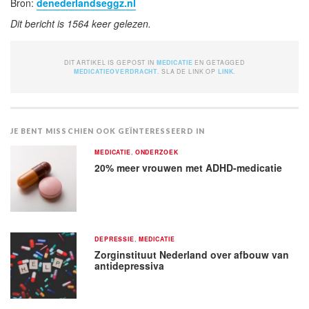
Bron:
denederlandseggz.nl
Dit bericht is 1564 keer gelezen.
DIT ARTIKEL IS GEPOST IN
MEDICATIE
EN GETAGGED
MEDICATIEOVERDRACHT
. SLA DE LINK OP
LINK
.
JE BENT MISSCHIEN OOK GEÏNTERESSEERD IN
MEDICATIE
,
ONDERZOEK
20% meer vrouwen met ADHD-medicatie
DEPRESSIE
,
MEDICATIE
Zorginstituut Nederland over afbouw van
antidepressiva