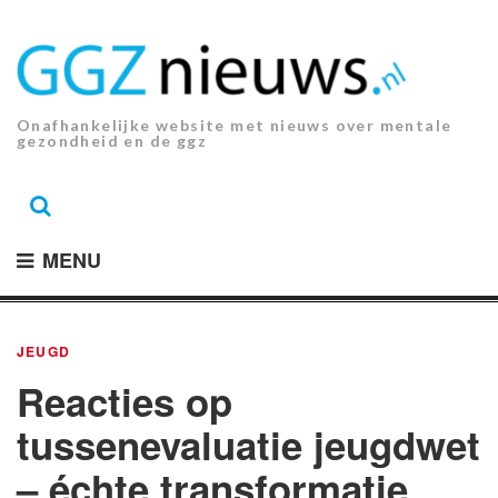
Ga
naar
de
inhoud.
Onafhankelijke website met nieuws over mentale
gezondheid en de ggz
MENU
JEUGD
Reacties op
tussenevaluatie jeugdwet
– échte transformatie