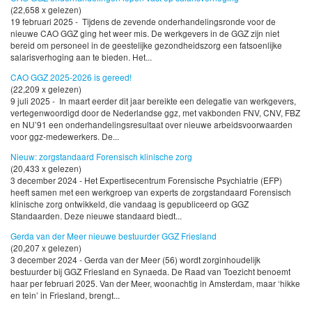
(22,658 x gelezen)
19 februari 2025 - Tijdens de zevende onderhandelingsronde voor de
nieuwe CAO GGZ ging het weer mis. De werkgevers in de GGZ zijn niet
bereid om personeel in de geestelijke gezondheidszorg een fatsoenlijke
salarisverhoging aan te bieden. Het...
CAO GGZ 2025-2026 is gereed!
(22,209 x gelezen)
9 juli 2025 - In maart eerder dit jaar bereikte een delegatie van werkgevers,
vertegenwoordigd door de Nederlandse ggz, met vakbonden FNV, CNV, FBZ
en NU’91 een onderhandelingsresultaat over nieuwe arbeidsvoorwaarden
voor ggz-medewerkers. De...
Nieuw: zorgstandaard Forensisch klinische zorg
(20,433 x gelezen)
3 december 2024 - Het Expertisecentrum Forensische Psychiatrie (EFP)
heeft samen met een werkgroep van experts de zorgstandaard Forensisch
klinische zorg ontwikkeld, die vandaag is gepubliceerd op GGZ
Standaarden. Deze nieuwe standaard biedt...
Gerda van der Meer nieuwe bestuurder GGZ Friesland
(20,207 x gelezen)
3 december 2024 - Gerda van der Meer (56) wordt zorginhoudelijk
bestuurder bij GGZ Friesland en Synaeda. De Raad van Toezicht benoemt
haar per februari 2025. Van der Meer, woonachtig in Amsterdam, maar ‘hikke
en tein’ in Friesland, brengt...