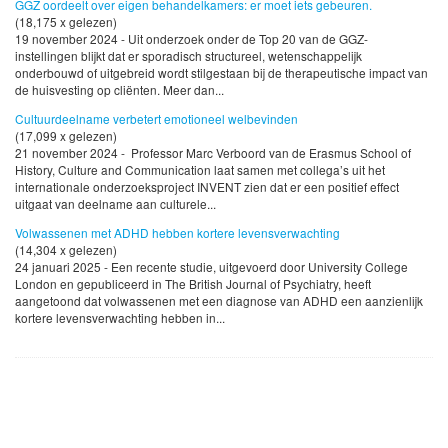
GGZ oordeelt over eigen behandelkamers: er moet iets gebeuren.
(18,175 x gelezen)
19 november 2024 - Uit onderzoek onder de Top 20 van de GGZ-
instellingen blijkt dat er sporadisch structureel, wetenschappelijk
onderbouwd of uitgebreid wordt stilgestaan bij de therapeutische impact van
de huisvesting op cliënten. Meer dan...
Cultuurdeelname verbetert emotioneel welbevinden
(17,099 x gelezen)
21 november 2024 - Professor Marc Verboord van de Erasmus School of
History, Culture and Communication laat samen met collega’s uit het
internationale onderzoeksproject INVENT zien dat er een positief effect
uitgaat van deelname aan culturele...
Volwassenen met ADHD hebben kortere levensverwachting
(14,304 x gelezen)
24 januari 2025 - Een recente studie, uitgevoerd door University College
London en gepubliceerd in The British Journal of Psychiatry, heeft
aangetoond dat volwassenen met een diagnose van ADHD een aanzienlijk
kortere levensverwachting hebben in...