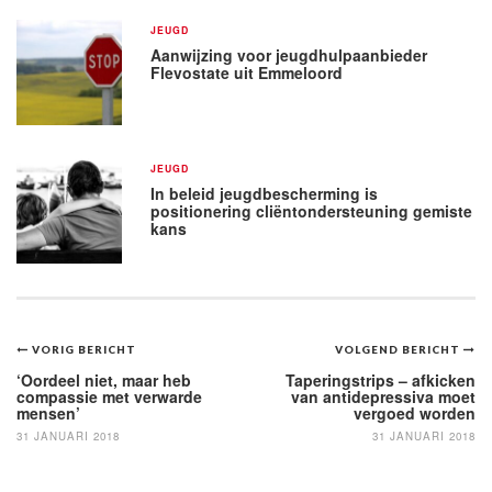
JEUGD
Aanwijzing voor jeugdhulpaanbieder
Flevostate uit Emmeloord
JEUGD
In beleid jeugdbescherming is
positionering cliëntondersteuning gemiste
kans
Bericht
VORIG BERICHT
VOLGEND BERICHT
navigatie
‘Oordeel niet, maar heb
Taperingstrips – afkicken
compassie met verwarde
van antidepressiva moet
mensen’
vergoed worden
31 JANUARI 2018
31 JANUARI 2018