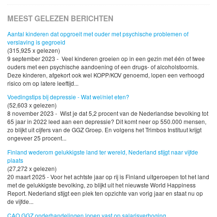
MEEST GELEZEN BERICHTEN
Aantal kinderen dat opgroeit met ouder met psychische problemen of
verslaving is gegroeid
(315,925 x gelezen)
9 september 2023 - Veel kinderen groeien op in een gezin met één of twee
ouders met een psychische aandoening of een drugs- of alcoholstoornis.
Deze kinderen, afgekort ook wel KOPP/KOV genoemd, lopen een verhoogd
risico om op latere leeftijd...
Voedingstips bij depressie - Wat wel/niet eten?
(52,603 x gelezen)
8 november 2023 - Wist je dat 5,2 procent van de Nederlandse bevolking tot
65 jaar in 2022 leed aan een depressie? Dit komt neer op 550.000 mensen,
zo blijkt uit cijfers van de GGZ Groep. En volgens het Trimbos Instituut krijgt
ongeveer 25 procent...
Finland wederom gelukkigste land ter wereld, Nederland stijgt naar vijfde
plaats
(27,272 x gelezen)
20 maart 2025 - Voor het achtste jaar op rij is Finland uitgeroepen tot het land
met de gelukkigste bevolking, zo blijkt uit het nieuwste World Happiness
Report. Nederland stijgt een plek ten opzichte van vorig jaar en staat nu op
de vijfde...
CAO GGZ onderhandelingen lopen vast op salarisverhoging