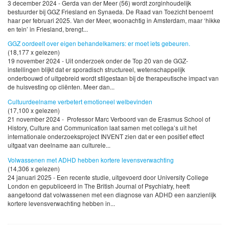
3 december 2024 - Gerda van der Meer (56) wordt zorginhoudelijk
bestuurder bij GGZ Friesland en Synaeda. De Raad van Toezicht benoemt
haar per februari 2025. Van der Meer, woonachtig in Amsterdam, maar ‘hikke
en tein’ in Friesland, brengt...
GGZ oordeelt over eigen behandelkamers: er moet iets gebeuren.
(18,177 x gelezen)
19 november 2024 - Uit onderzoek onder de Top 20 van de GGZ-
instellingen blijkt dat er sporadisch structureel, wetenschappelijk
onderbouwd of uitgebreid wordt stilgestaan bij de therapeutische impact van
de huisvesting op cliënten. Meer dan...
Cultuurdeelname verbetert emotioneel welbevinden
(17,100 x gelezen)
21 november 2024 - Professor Marc Verboord van de Erasmus School of
History, Culture and Communication laat samen met collega’s uit het
internationale onderzoeksproject INVENT zien dat er een positief effect
uitgaat van deelname aan culturele...
Volwassenen met ADHD hebben kortere levensverwachting
(14,306 x gelezen)
24 januari 2025 - Een recente studie, uitgevoerd door University College
London en gepubliceerd in The British Journal of Psychiatry, heeft
aangetoond dat volwassenen met een diagnose van ADHD een aanzienlijk
kortere levensverwachting hebben in...