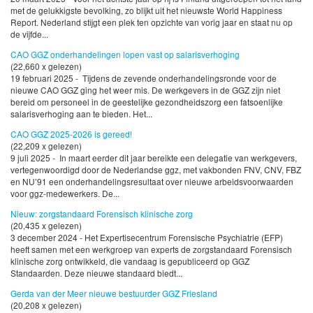
met de gelukkigste bevolking, zo blijkt uit het nieuwste World Happiness
Report. Nederland stijgt een plek ten opzichte van vorig jaar en staat nu op
de vijfde...
CAO GGZ onderhandelingen lopen vast op salarisverhoging
(22,660 x gelezen)
19 februari 2025 - Tijdens de zevende onderhandelingsronde voor de
nieuwe CAO GGZ ging het weer mis. De werkgevers in de GGZ zijn niet
bereid om personeel in de geestelijke gezondheidszorg een fatsoenlijke
salarisverhoging aan te bieden. Het...
CAO GGZ 2025-2026 is gereed!
(22,209 x gelezen)
9 juli 2025 - In maart eerder dit jaar bereikte een delegatie van werkgevers,
vertegenwoordigd door de Nederlandse ggz, met vakbonden FNV, CNV, FBZ
en NU’91 een onderhandelingsresultaat over nieuwe arbeidsvoorwaarden
voor ggz-medewerkers. De...
Nieuw: zorgstandaard Forensisch klinische zorg
(20,435 x gelezen)
3 december 2024 - Het Expertisecentrum Forensische Psychiatrie (EFP)
heeft samen met een werkgroep van experts de zorgstandaard Forensisch
klinische zorg ontwikkeld, die vandaag is gepubliceerd op GGZ
Standaarden. Deze nieuwe standaard biedt...
Gerda van der Meer nieuwe bestuurder GGZ Friesland
(20,208 x gelezen)