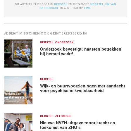
DIT ARTIKEL IS GEPOST IN
HERSTEL
EN GETAGGED
HERSTEL
,
JIM VAN
OS
,
PODCAST
. SLA DE LINK OP
LINK
.
JE BENT MISSCHIEN OOK GEÏNTERESSEERD IN
HERSTEL
,
ONDERZOEK
Onderzoek bevestigt: naasten betrekken
bij herstel werkt!
HERSTEL
Wijk- en buurtvoorzieningen met aandacht
voor psychische kwetsbaarheid
HERSTEL
,
ZELFREGIE
Nieuwe NVZH-uitgave toont kracht en
toekomst van ZHO’s