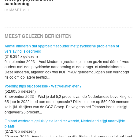
aandoening
26 MAART 2022
MEEST GELEZEN BERICHTEN
Aantal kinderen dat opgroeit met ouder met psychische problemen of
verslaving is gegroeid
(316,294 x gelezen)
9 september 2023 - Veel kinderen groeien op in een gezin met één of twee
ouders met een psychische aandoening of een drugs- of alcoholstoornis.
Deze kinderen, afgekort ook wel KOPP/KOV genoemd, lopen een verhoogd
risico om op latere leeftijd...
Voedingstips bij depressie - Wat wel/niet eten?
(52,605 x gelezen)
8 november 2023 - Wist je dat 5,2 procent van de Nederlandse bevolking tot
65 jaar in 2022 leed aan een depressie? Dit komt neer op 550.000 mensen,
zo blijkt uit cijfers van de GGZ Groep. En volgens het Trimbos Instituut krijgt
ongeveer 25 procent...
Finland wederom gelukkigste land ter wereld, Nederland stijgt naar vijfde
plaats
(27,276 x gelezen)
20 maart 2025 - Voor het achtste jaar op rij is Finland uitgeroepen tot het land