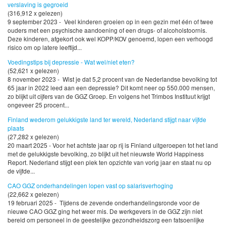
verslaving is gegroeid
(316,912 x gelezen)
9 september 2023 - Veel kinderen groeien op in een gezin met één of twee
ouders met een psychische aandoening of een drugs- of alcoholstoornis.
Deze kinderen, afgekort ook wel KOPP/KOV genoemd, lopen een verhoogd
risico om op latere leeftijd...
Voedingstips bij depressie - Wat wel/niet eten?
(52,621 x gelezen)
8 november 2023 - Wist je dat 5,2 procent van de Nederlandse bevolking tot
65 jaar in 2022 leed aan een depressie? Dit komt neer op 550.000 mensen,
zo blijkt uit cijfers van de GGZ Groep. En volgens het Trimbos Instituut krijgt
ongeveer 25 procent...
Finland wederom gelukkigste land ter wereld, Nederland stijgt naar vijfde
plaats
(27,282 x gelezen)
20 maart 2025 - Voor het achtste jaar op rij is Finland uitgeroepen tot het land
met de gelukkigste bevolking, zo blijkt uit het nieuwste World Happiness
Report. Nederland stijgt een plek ten opzichte van vorig jaar en staat nu op
de vijfde...
CAO GGZ onderhandelingen lopen vast op salarisverhoging
(22,662 x gelezen)
19 februari 2025 - Tijdens de zevende onderhandelingsronde voor de
nieuwe CAO GGZ ging het weer mis. De werkgevers in de GGZ zijn niet
bereid om personeel in de geestelijke gezondheidszorg een fatsoenlijke