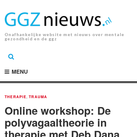
Ga
naar
de
inhoud.
Onafhankelijke website met nieuws over mentale
gezondheid en de ggz
MENU
THERAPIE
,
TRAUMA
Online workshop: De
polyvagaaltheorie in
therapie met Deb Dana