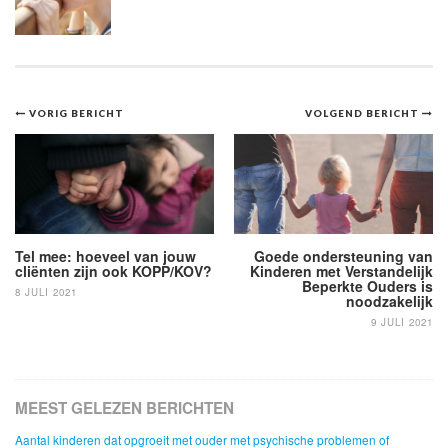
Bericht
VORIG BERICHT
VOLGEND BERICHT
navigatie
Tel mee: hoeveel van jouw
Goede ondersteuning van
cliënten zijn ook KOPP/KOV?
Kinderen met Verstandelijk
Beperkte Ouders is
8 JULI 2021
noodzakelijk
9 JULI 2021
MEEST GELEZEN BERICHTEN
Aantal kinderen dat opgroeit met ouder met psychische problemen of