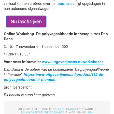
verhaal kunnen creëren over het
trauma
dat ligt opgeslagen in
hun autonome signaalwegen.
Online Workshop De polyvagaaltheorie in therapie met Deb
Dana
3, 10, 17 november en 1 december 2021
14.00-17.15 uur
Voor meer informatie:
www.uitgeverijmens.nl/workshop>>
Deb Dana is de auteur van de boekenserie ‘De polyvagaaltheorie
in therapie’:
https://www.uitgeverijmens.nl/product/162-de-
polyvagaaltheorie-in-therapie
Bron: persbericht
Dit bericht is 5988 keer gelezen.
DIT ARTIKEL IS GEPOST IN
THERAPIE
,
TRAUMA
EN GETAGGED
POLYVAGAALTHEORIE
,
WORKSHOP
. SLA DE LINK OP
LINK
.