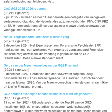
salarisverhoging aan te bieden. Het...
CAO GGZ 2025-2026 is gereed!
(22,219 x gelezen)
9 juli 2025 - In maart eerder dit jaar bereikte een delegatie van werkgevers,
vertegenwoordigd door de Nederlandse ggz, met vakbonden FNV, CNV, FBZ
en NU’91 een onderhandelingsresultaat over nieuwe arbeidsvoorwaarden
voor ggz-medewerkers. De...
Nieuw: zorgstandaard Forensisch klinische zorg
(20,439 x gelezen)
3 december 2024 - Het Expertisecentrum Forensische Psychiatrie (EFP)
heeft samen met een werkgroep van experts de zorgstandaard Forensisch
klinische zorg ontwikkeld, die vandaag is gepubliceerd op GGZ
Standaarden. Deze nieuwe standaard biedt...
Gerda van der Meer nieuwe bestuurder GGZ Friesland
(20,214 x gelezen)
3 december 2024 - Gerda van der Meer (56) wordt zorginhoudelijk
bestuurder bij GGZ Friesland en Synaeda. De Raad van Toezicht benoemt
haar per februari 2025. Van der Meer, woonachtig in Amsterdam, maar ‘hikke
en tein’ in Friesland, brengt...
GGZ oordeelt over eigen behandelkamers: er moet iets gebeuren.
(18,181 x gelezen)
19 november 2024 - Uit onderzoek onder de Top 20 van de GGZ-
instellingen blijkt dat er sporadisch structureel, wetenschappelijk
onderbouwd of uitgebreid wordt stilgestaan bij de therapeutische impact van