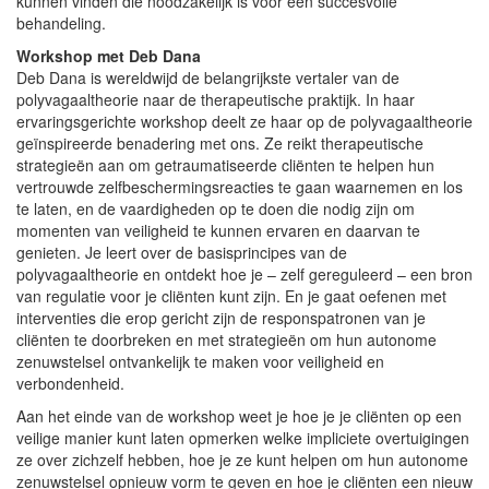
kunnen vinden die noodzakelijk is voor een succesvolle
behandeling.
Workshop met Deb Dana
Deb Dana is wereldwijd de belangrijkste vertaler van de
polyvagaaltheorie naar de therapeutische praktijk. In haar
ervaringsgerichte workshop deelt ze haar op de polyvagaaltheorie
geïnspireerde benadering met ons. Ze reikt therapeutische
strategieën aan om getraumatiseerde cliënten te helpen hun
vertrouwde zelfbeschermingsreacties te gaan waarnemen en los
te laten, en de vaardigheden op te doen die nodig zijn om
momenten van veiligheid te kunnen ervaren en daarvan te
genieten. Je leert over de basisprincipes van de
polyvagaaltheorie en ontdekt hoe je – zelf gereguleerd – een bron
van regulatie voor je cliënten kunt zijn. En je gaat oefenen met
interventies die erop gericht zijn de responspatronen van je
cliënten te doorbreken en met strategieën om hun autonome
zenuwstelsel ontvankelijk te maken voor veiligheid en
verbondenheid.
Aan het einde van de workshop weet je hoe je je cliënten op een
veilige manier kunt laten opmerken welke impliciete overtuigingen
ze over zichzelf hebben, hoe je ze kunt helpen om hun autonome
zenuwstelsel opnieuw vorm te geven en hoe je cliënten een nieuw