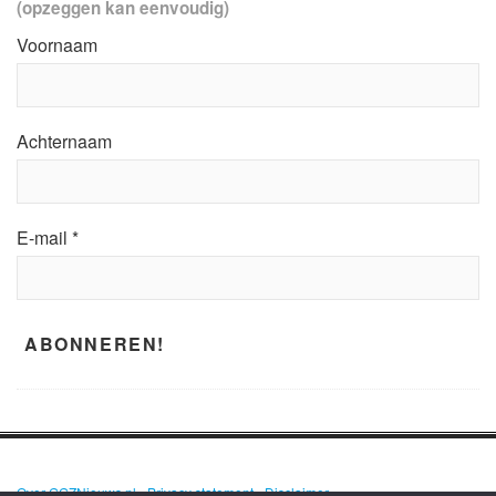
(opzeggen kan eenvoudig)
Voornaam
Achternaam
E-mail
*
Over GGZNieuws.nl
•
Privacy statement
•
Disclaimer